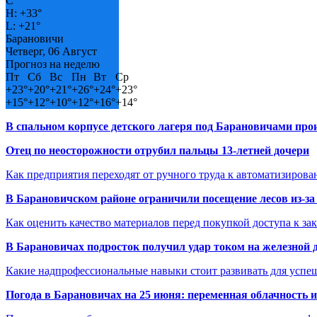
C
H:
+
33°
L:
+
21°
Барановичи
Четверг, 06 Август
Прогноз на неделю
Пт
Сб
Вс
Пн
Вт
Ср
+
23°
+
20°
+
21°
+
26°
+
24°
+
23°
+
15°
+
12°
+
10°
+
12°
+
16°
+
14°
В спальном корпусе детского лагеря под Барановичами пр
Отец по неосторожности отрубил пальцы 13-летней дочери
Как предприятия переходят от ручного труда к автоматизиров
В Барановичском районе ограничили посещение лесов из-з
Как оценить качество материалов перед покупкой доступа к з
В Барановичах подросток получил удар током на железной 
Какие надпрофессиональные навыки стоит развивать для успе
Погода в Барановичах на 25 июня: переменная облачность 