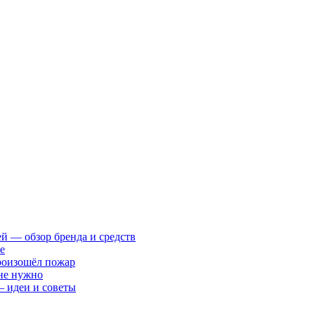
ей — обзор бренда и средств
е
произошёл пожар
 не нужно
— идеи и советы