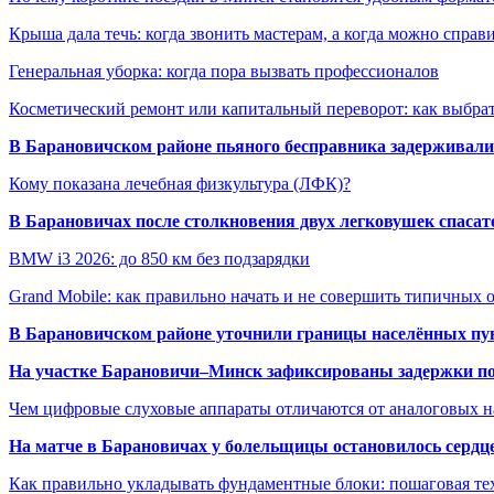
Крыша дала течь: когда звонить мастерам, а когда можно справ
Генеральная уборка: когда пора вызвать профессионалов
Косметический ремонт или капитальный переворот: как выбрат
В Барановичском районе пьяного бесправника задерживали 
Кому показана лечебная физкультура (ЛФК)?
В Барановичах после столкновения двух легковушек спаса
BMW i3 2026: до 850 км без подзарядки
Grand Mobile: как правильно начать и не совершить типичных
В Барановичском районе уточнили границы населённых пу
На участке Барановичи–Минск зафиксированы задержки пое
Чем цифровые слуховые аппараты отличаются от аналоговых н
На матче в Барановичах у болельщицы остановилось сердц
Как правильно укладывать фундаментные блоки: пошаговая те