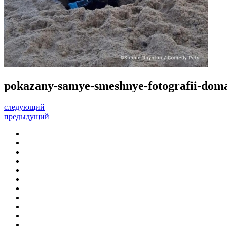
pokazany-samye-smeshnye-fotografii-doma
следующий
предыдущий