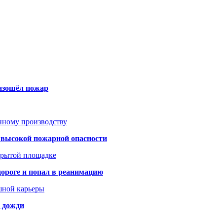
оизошёл пожар
анному производству
а высокой пожарной опасности
акрытой площадке
дороге и попал в реанимацию
шной карьеры
и дожди