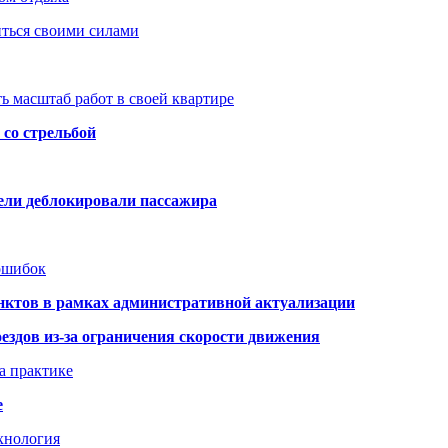
иться своими силами
ь масштаб работ в своей квартире
со стрельбой
тели деблокировали пассажира
 ошибок
нктов в рамках административной актуализации
здов из-за ограничения скорости движения
а практике
е
хнология