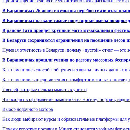
Происхождение белорусов: что антропология рассказывает о 
В Барановичах 26 июня возможны перебои связи из-за план
В Барановичах назвали самые популярные имена новорож
В районе Гати пройдёт крупный мото-музыкальный фестива
В Беларуси сохраняются ограничения на посещение лесов и
Нулевая отчетность в Беларуси: почему «пустой» отчет — это 
В Барановичах прошли учения по разгону массовых беспор
Как изменились способы общения и защиты личных данных в 
Как изменились представления о комфортном жилье за последни
7 вещей, которые нельзя смывать в унитаз
Что входит в оформление памятника на могилу: портрет, надпис
Выбор лодочного мотора
Как люди выбирают курсы и образовательные платформы для 
Почему короткие поездки в Минск становятся удобным формат