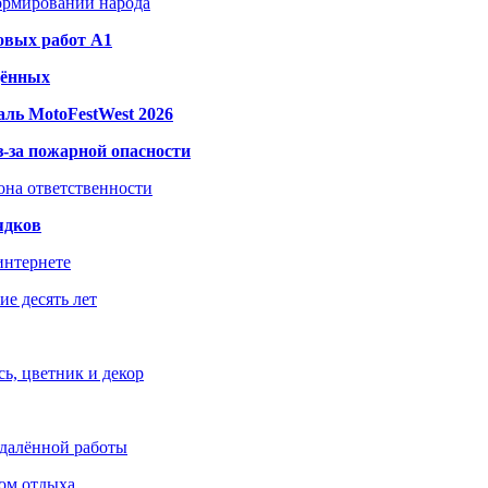
формировании народа
овых работ A1
дённых
ль MotoFestWest 2026
з-за пожарной опасности
зона ответственности
ядков
интернете
е десять лет
ь, цветник и декор
удалённой работы
ом отдыха