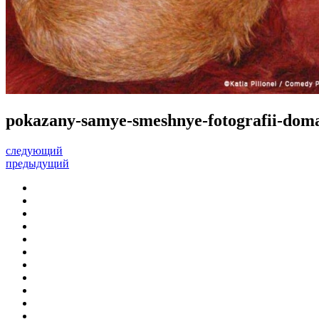
pokazany-samye-smeshnye-fotografii-doma
следующий
предыдущий