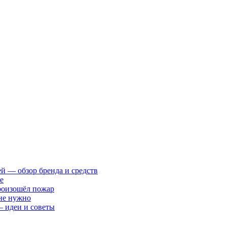
ей — обзор бренда и средств
е
произошёл пожар
 не нужно
— идеи и советы