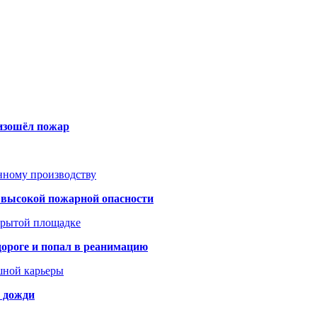
оизошёл пожар
анному производству
а высокой пожарной опасности
акрытой площадке
дороге и попал в реанимацию
шной карьеры
и дожди