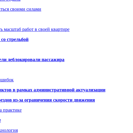
иться своими силами
ь масштаб работ в своей квартире
со стрельбой
тели деблокировали пассажира
 ошибок
нктов в рамках административной актуализации
здов из-за ограничения скорости движения
а практике
е
хнология