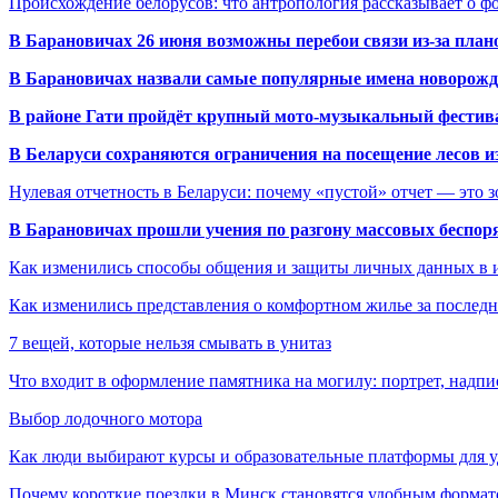
Происхождение белорусов: что антропология рассказывает о 
В Барановичах 26 июня возможны перебои связи из-за план
В Барановичах назвали самые популярные имена новорож
В районе Гати пройдёт крупный мото-музыкальный фестива
В Беларуси сохраняются ограничения на посещение лесов и
Нулевая отчетность в Беларуси: почему «пустой» отчет — это 
В Барановичах прошли учения по разгону массовых беспор
Как изменились способы общения и защиты личных данных в 
Как изменились представления о комфортном жилье за последни
7 вещей, которые нельзя смывать в унитаз
Что входит в оформление памятника на могилу: портрет, надпис
Выбор лодочного мотора
Как люди выбирают курсы и образовательные платформы для 
Почему короткие поездки в Минск становятся удобным формат