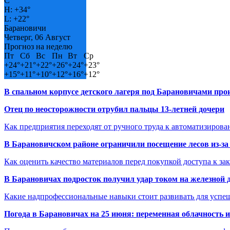
C
H:
+
34°
L:
+
22°
Барановичи
Четверг, 06 Август
Прогноз на неделю
Пт
Сб
Вс
Пн
Вт
Ср
+
24°
+
21°
+
22°
+
26°
+
24°
+
23°
+
15°
+
11°
+
10°
+
12°
+
16°
+
12°
В спальном корпусе детского лагеря под Барановичами пр
Отец по неосторожности отрубил пальцы 13-летней дочери
Как предприятия переходят от ручного труда к автоматизиров
В Барановичском районе ограничили посещение лесов из-з
Как оценить качество материалов перед покупкой доступа к з
В Барановичах подросток получил удар током на железной 
Какие надпрофессиональные навыки стоит развивать для успе
Погода в Барановичах на 25 июня: переменная облачность 