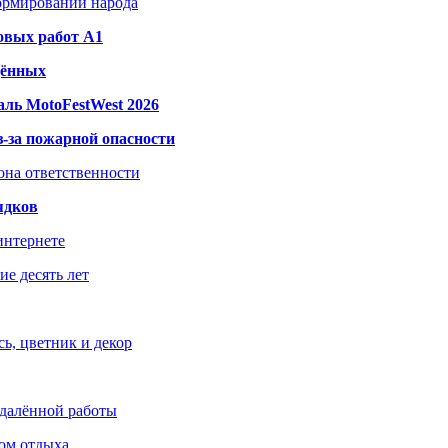
формировании народа
овых работ A1
дённых
ль MotoFestWest 2026
з-за пожарной опасности
зона ответственности
ядков
интернете
е десять лет
ь, цветник и декор
удалённой работы
ом отдыха