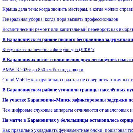
Крыша дала течь: когда звонить мастерам, а когда можно справ
Генеральная уборка: когда пора вызвать профессионалов
Косметический ремонт или капитальный переворот: как выбрат
В Барановичском районе пьяного бесправника задерживали 
Кому показана лечебная физкультура (ЛФК)?
В Барановичах после столкновения двух легковушек спаса
BMW i3 2026: до 850 км без подзарядки
Grand Mobile: как правильно начать и не совершить типичных
В Барановичском районе уточнили границы населённых пу
На участке Барановичи–Минск зафиксированы задержки пое
Чем цифровые слуховые аппараты отличаются от аналоговых н
На матче в Барановичах у болельщицы остановилось сердц
Как правильно укладывать фундаментные блоки: пошаговая те