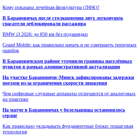
Кому показана лечебная физкультура (ЛФК)?
В Барановичах после столкновения двух легковушек
спасатели деблокировали пассажира
BMW i3 2026: до 850 км без подзарядки
Grand Mobile: как правильно начать и не совершить типичных
ошибок
В Барановичском районе уточнили границы населённых
пунктов в рамках административной актуализации
На участке Барановичи–Минск зафиксированы задержки
поездов из-за ограничения скорости движения
Чем цифровые слуховые аппараты отличаются от аналоговых
на практике
На матче в Барановичах у болельщицы остановилось
сердце
Как правильно укладывать фундаментные блоки: пошаговая
технология