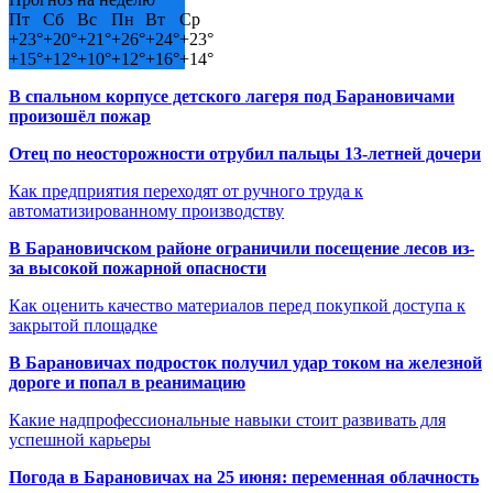
Пт
Сб
Вс
Пн
Вт
Ср
+
23°
+
20°
+
21°
+
26°
+
24°
+
23°
+
15°
+
12°
+
10°
+
12°
+
16°
+
14°
В спальном корпусе детского лагеря под Барановичами
произошёл пожар
Отец по неосторожности отрубил пальцы 13-летней дочери
Как предприятия переходят от ручного труда к
автоматизированному производству
В Барановичском районе ограничили посещение лесов из-
за высокой пожарной опасности
Как оценить качество материалов перед покупкой доступа к
закрытой площадке
В Барановичах подросток получил удар током на железной
дороге и попал в реанимацию
Какие надпрофессиональные навыки стоит развивать для
успешной карьеры
Погода в Барановичах на 25 июня: переменная облачность