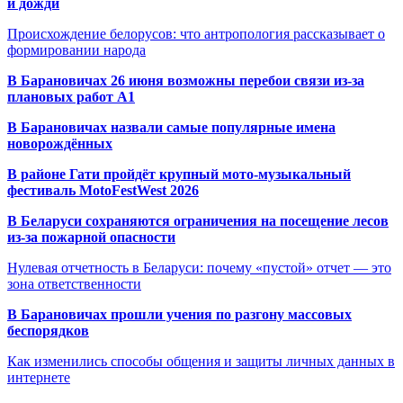
и дожди
Происхождение белорусов: что антропология рассказывает о
формировании народа
В Барановичах 26 июня возможны перебои связи из-за
плановых работ A1
В Барановичах назвали самые популярные имена
новорождённых
В районе Гати пройдёт крупный мото-музыкальный
фестиваль MotoFestWest 2026
В Беларуси сохраняются ограничения на посещение лесов
из-за пожарной опасности
Нулевая отчетность в Беларуси: почему «пустой» отчет — это
зона ответственности
В Барановичах прошли учения по разгону массовых
беспорядков
Как изменились способы общения и защиты личных данных в
интернете