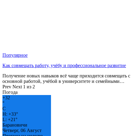
Популярное
Как совмещать работу, учёбу и профессиональное развитие
Получение новых навыков всё чаще приходится совмещать с
основной работой, учёбой в университете и семейными…
Prev
Next
1 из 2
Погода
+
32
°
C
H:
+
33°
L:
+
21°
Барановичи
Четверг, 06 Август
Прогноз на неделю