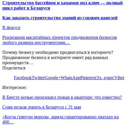
Строительство бассейнов и хамамов под ключ — полный
цикл работ в Беларуси
Как заказать строительство зданий из сэндвич-панелей
В фокусе
Реализация масштабных проектов продвижения бизнесов
любого размера инструментами…
Почему бизнесу необходимо продвигаться в интернете?
Продвижение бизнеса в интернете имеет ряд важных
преимуществ…
Поделиться
Facebook
Twitter
Google+
WhatsApp
Pinterest
Эл. адрес
Viber
Интересное:
В Бресте ночью произошел пожар в квартире: что известно?
Сома нельзя ловить в Беларуси с 31 мая
«Когда грянули морозы, заряда гарантированно хватало на
400…