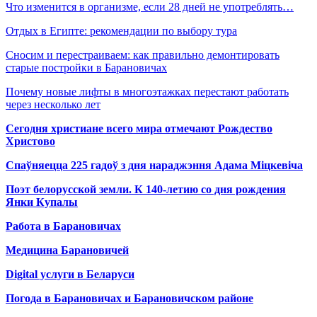
Что изменится в организме, если 28 дней не употреблять…
Отдых в Египте: рекомендации по выбору тура
Сносим и перестраиваем: как правильно демонтировать
старые постройки в Барановичах
Почему новые лифты в многоэтажках перестают работать
через несколько лет
Сегодня христиане всего мира отмечают Рождество
Христово
Спаўняецца 225 гадоў з дня нараджэння Адама Міцкевіча
Поэт белорусской земли. К 140-летию со дня рождения
Янки Купалы
Работа в Барановичах
Медицина Барановичей
Digital услуги в Беларуси
Погода в Барановичах и Барановичском районе