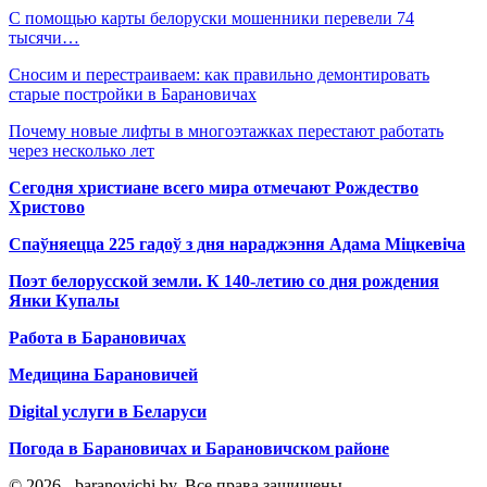
С помощью карты белоруски мошенники перевели 74
тысячи…
Сносим и перестраиваем: как правильно демонтировать
старые постройки в Барановичах
Почему новые лифты в многоэтажках перестают работать
через несколько лет
Сегодня христиане всего мира отмечают Рождество
Христово
Спаўняецца 225 гадоў з дня нараджэння Адама Міцкевіча
Поэт белорусской земли. К 140-летию со дня рождения
Янки Купалы
Работа в Барановичах
Медицина Барановичей
Digital услуги в Беларуси
Погода в Барановичах и Барановичском районе
© 2026 - baranovichi.by. Все права защищены.