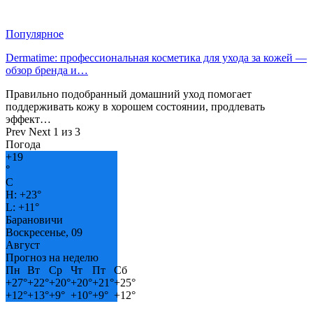
Популярное
Dermatime: профессиональная косметика для ухода за кожей —
обзор бренда и…
Правильно подобранный домашний уход помогает
поддерживать кожу в хорошем состоянии, продлевать
эффект…
Prev
Next
1 из 3
Погода
+
19
°
C
H:
+
23°
L:
+
11°
Барановичи
Воскресенье, 09
Август
Прогноз на неделю
Пн
Вт
Ср
Чт
Пт
Сб
+
27°
+
22°
+
20°
+
20°
+
21°
+
25°
+
12°
+
13°
+
9°
+
10°
+
9°
+
12°