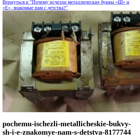
Вернуться к "Почему исчезли металлические буквы «Ш» и
«Е», знакомые нам с детства?"
pochemu-ischezli-metallicheskie-bukvy-
sh-i-e-znakomye-nam-s-detstva-8177744