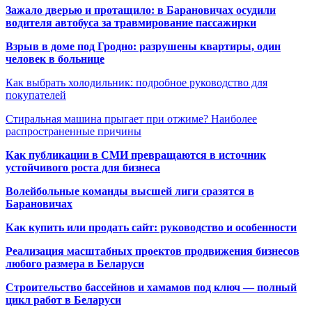
Зажало дверью и протащило: в Барановичах осудили
водителя автобуса за травмирование пассажирки
Взрыв в доме под Гродно: разрушены квартиры, один
человек в больнице
Как выбрать холодильник: подробное руководство для
покупателей
Стиральная машина прыгает при отжиме? Наиболее
распространенные причины
Как публикации в СМИ превращаются в источник
устойчивого роста для бизнеса
Волейбольные команды высшей лиги сразятся в
Барановичах
Как купить или продать сайт: руководство и особенности
Реализация масштабных проектов продвижения бизнесов
любого размера в Беларуси
Строительство бассейнов и хамамов под ключ — полный
цикл работ в Беларуси