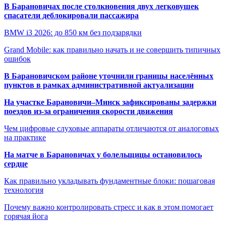
В Барановичах после столкновения двух легковушек
спасатели деблокировали пассажира
BMW i3 2026: до 850 км без подзарядки
Grand Mobile: как правильно начать и не совершить типичных
ошибок
В Барановичском районе уточнили границы населённых
пунктов в рамках административной актуализации
На участке Барановичи–Минск зафиксированы задержки
поездов из-за ограничения скорости движения
Чем цифровые слуховые аппараты отличаются от аналоговых
на практике
На матче в Барановичах у болельщицы остановилось
сердце
Как правильно укладывать фундаментные блоки: пошаговая
технология
Почему важно контролировать стресс и как в этом помогает
горячая йога