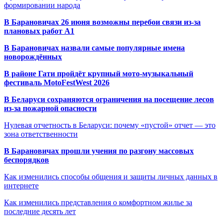
формировании народа
В Барановичах 26 июня возможны перебои связи из-за
плановых работ A1
В Барановичах назвали самые популярные имена
новорождённых
В районе Гати пройдёт крупный мото-музыкальный
фестиваль MotoFestWest 2026
В Беларуси сохраняются ограничения на посещение лесов
из-за пожарной опасности
Нулевая отчетность в Беларуси: почему «пустой» отчет — это
зона ответственности
В Барановичах прошли учения по разгону массовых
беспорядков
Как изменились способы общения и защиты личных данных в
интернете
Как изменились представления о комфортном жилье за
последние десять лет