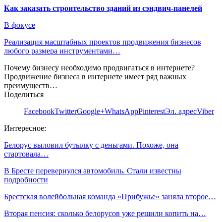
Как заказать строительство зданий из сэндвич-панелей
В фокусе
Реализация масштабных проектов продвижения бизнесов
любого размера инструментами…
Почему бизнесу необходимо продвигаться в интернете?
Продвижение бизнеса в интернете имеет ряд важных
преимуществ…
Поделиться
Facebook
Twitter
Google+
WhatsApp
Pinterest
Эл. адрес
Viber
Интересное:
Белорус выловил бутылку с деньгами. Похоже, она
стартовала…
В Бресте перевернулся автомобиль. Стали известны
подробности
Брестская волейбольная команда «Прибужье» заняла второе…
Вторая пенсия: сколько белорусов уже решили копить на…