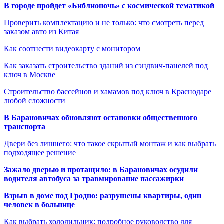
В городе пройдет «Библионочь» с космической тематикой
Проверить комплектацию и не только: что смотреть перед
заказом авто из Китая
Как соотнести видеокарту с монитором
Как заказать строительство зданий из сэндвич-панелей под
ключ в Москве
Строительство бассейнов и хамамов под ключ в Краснодаре
любой сложности
В Барановичах обновляют остановки общественного
транспорта
Двери без лишнего: что такое скрытый монтаж и как выбрать
подходящее решение
Зажало дверью и протащило: в Барановичах осудили
водителя автобуса за травмирование пассажирки
Взрыв в доме под Гродно: разрушены квартиры, один
человек в больнице
Как выбрать холодильник: подробное руководство для