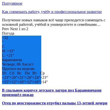
Популярное
Как совмещать работу, учёбу и профессиональное развитие
Получение новых навыков всё чаще приходится совмещать с
основной работой, учёбой в университете и семейными…
Prev
Next
1 из 2
Погода
+
32
°
C
H:
+
33°
L:
+
21°
Барановичи
Четверг, 06 Август
Прогноз на неделю
Пт
Сб
Вс
Пн
Вт
Ср
+
23°
+
20°
+
21°
+
26°
+
24°
+
23°
+
15°
+
12°
+
10°
+
12°
+
16°
+
14°
В спальном корпусе детского лагеря под Барановичами
произошёл пожар
Отец по неосторожности отрубил пальцы 13-летней дочери