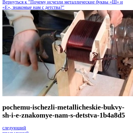
Вернуться к "Почему исчезли металлические буквы «Ш» и
«Е», знакомые нам с детства?"
pochemu-ischezli-metallicheskie-bukvy-
sh-i-e-znakomye-nam-s-detstva-1b4a8d5
следующий