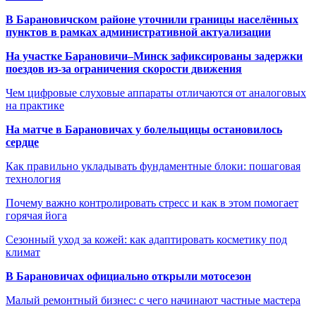
В Барановичском районе уточнили границы населённых
пунктов в рамках административной актуализации
На участке Барановичи–Минск зафиксированы задержки
поездов из-за ограничения скорости движения
Чем цифровые слуховые аппараты отличаются от аналоговых
на практике
На матче в Барановичах у болельщицы остановилось
сердце
Как правильно укладывать фундаментные блоки: пошаговая
технология
Почему важно контролировать стресс и как в этом помогает
горячая йога
Сезонный уход за кожей: как адаптировать косметику под
климат
В Барановичах официально открыли мотосезон
Малый ремонтный бизнес: с чего начинают частные мастера