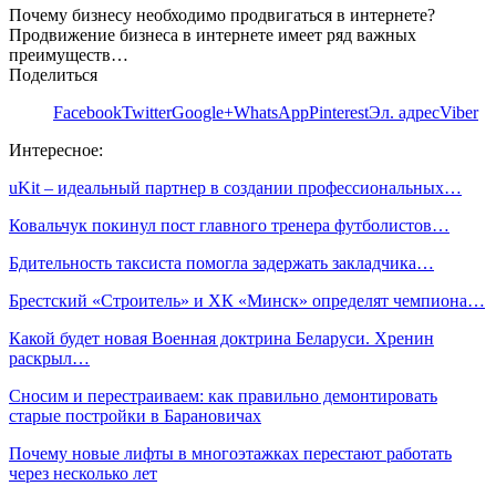
Почему бизнесу необходимо продвигаться в интернете?
Продвижение бизнеса в интернете имеет ряд важных
преимуществ…
Поделиться
Facebook
Twitter
Google+
WhatsApp
Pinterest
Эл. адрес
Viber
Интересное:
uKit – идеальный партнер в создании профессиональных…
Ковальчук покинул пост главного тренера футболистов…
Бдительность таксиста помогла задержать закладчика…
Брестский «Строитель» и ХК «Минск» определят чемпиона…
Какой будет новая Военная доктрина Беларуси. Хренин
раскрыл…
Сносим и перестраиваем: как правильно демонтировать
старые постройки в Барановичах
Почему новые лифты в многоэтажках перестают работать
через несколько лет