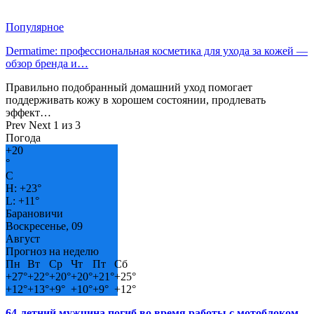
Популярное
Dermatime: профессиональная косметика для ухода за кожей —
обзор бренда и…
Правильно подобранный домашний уход помогает
поддерживать кожу в хорошем состоянии, продлевать
эффект…
Prev
Next
1 из 3
Погода
+
20
°
C
H:
+
23°
L:
+
11°
Барановичи
Воскресенье, 09
Август
Прогноз на неделю
Пн
Вт
Ср
Чт
Пт
Сб
+
27°
+
22°
+
20°
+
20°
+
21°
+
25°
+
12°
+
13°
+
9°
+
10°
+
9°
+
12°
64-летний мужчина погиб во время работы с мотоблоком