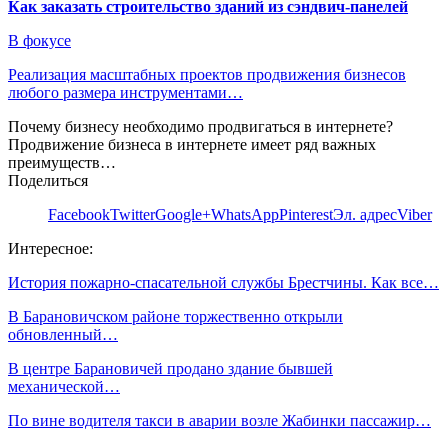
Как заказать строительство зданий из сэндвич-панелей
В фокусе
Реализация масштабных проектов продвижения бизнесов
любого размера инструментами…
Почему бизнесу необходимо продвигаться в интернете?
Продвижение бизнеса в интернете имеет ряд важных
преимуществ…
Поделиться
Facebook
Twitter
Google+
WhatsApp
Pinterest
Эл. адрес
Viber
Интересное:
История пожарно-спасательной службы Брестчины. Как все…
В Барановичском районе торжественно открыли
обновленный…
В центре Барановичей продано здание бывшей
механической…
По вине водителя такси в аварии возле Жабинки пассажир…