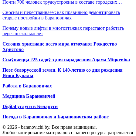
Почти 700 человек трудоустроены в составе городских…
Сносим и перестраиваем: как правильно демонтировать
старые постройки в Барановичах
Почему новые лифты в многоэтажках перестают работать
через несколько лет
Сегодня христиане всего мира отмечают Рождество
Христово
Спаўняецца 225 гадоў з дня нараджэння Адама Міцкевіча
Поэт белорусской земли. К 140-летию со дня рождения
Янки Купалы
Работа в Барановичах
Медицина Барановичей
Digital услуги в Беларуси
Погода в Барановичах и Барановичском районе
© 2026 - baranovichi.by. Все права защищены.
Любое копирование материалов с нашего ресурса разрешается