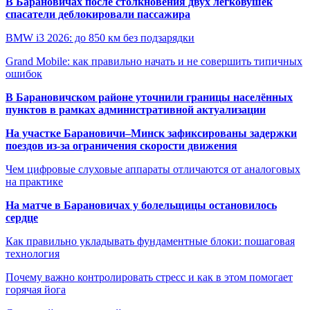
В Барановичах после столкновения двух легковушек
спасатели деблокировали пассажира
BMW i3 2026: до 850 км без подзарядки
Grand Mobile: как правильно начать и не совершить типичных
ошибок
В Барановичском районе уточнили границы населённых
пунктов в рамках административной актуализации
На участке Барановичи–Минск зафиксированы задержки
поездов из-за ограничения скорости движения
Чем цифровые слуховые аппараты отличаются от аналоговых
на практике
На матче в Барановичах у болельщицы остановилось
сердце
Как правильно укладывать фундаментные блоки: пошаговая
технология
Почему важно контролировать стресс и как в этом помогает
горячая йога