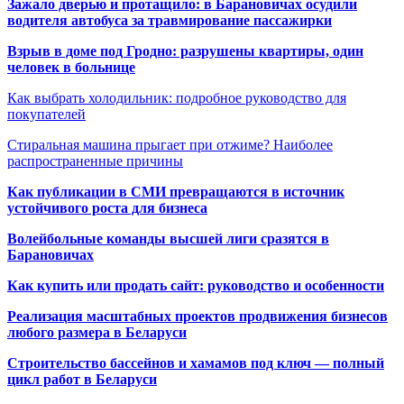
Зажало дверью и протащило: в Барановичах осудили
водителя автобуса за травмирование пассажирки
Взрыв в доме под Гродно: разрушены квартиры, один
человек в больнице
Как выбрать холодильник: подробное руководство для
покупателей
Стиральная машина прыгает при отжиме? Наиболее
распространенные причины
Как публикации в СМИ превращаются в источник
устойчивого роста для бизнеса
Волейбольные команды высшей лиги сразятся в
Барановичах
Как купить или продать сайт: руководство и особенности
Реализация масштабных проектов продвижения бизнесов
любого размера в Беларуси
Строительство бассейнов и хамамов под ключ — полный
цикл работ в Беларуси