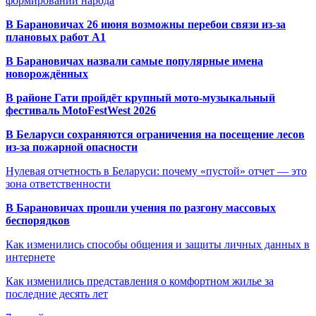
формировании народа
В Барановичах 26 июня возможны перебои связи из-за
плановых работ A1
В Барановичах назвали самые популярные имена
новорождённых
В районе Гати пройдёт крупный мото-музыкальный
фестиваль MotoFestWest 2026
В Беларуси сохраняются ограничения на посещение лесов
из-за пожарной опасности
Нулевая отчетность в Беларуси: почему «пустой» отчет — это
зона ответственности
В Барановичах прошли учения по разгону массовых
беспорядков
Как изменились способы общения и защиты личных данных в
интернете
Как изменились представления о комфортном жилье за
последние десять лет