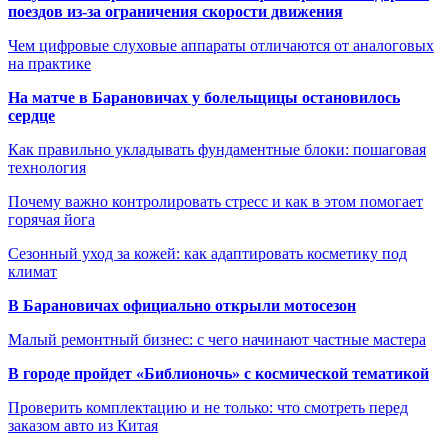
поездов из-за ограничения скорости движения
Чем цифровые слуховые аппараты отличаются от аналоговых
на практике
На матче в Барановичах у болельщицы остановилось
сердце
Как правильно укладывать фундаментные блоки: пошаговая
технология
Почему важно контролировать стресс и как в этом помогает
горячая йога
Сезонный уход за кожей: как адаптировать косметику под
климат
В Барановичах официально открыли мотосезон
Малый ремонтный бизнес: с чего начинают частные мастера
В городе пройдет «Библионочь» с космической тематикой
Проверить комплектацию и не только: что смотреть перед
заказом авто из Китая