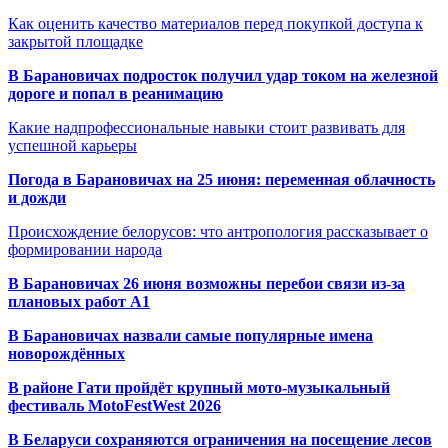
Как оценить качество материалов перед покупкой доступа к
закрытой площадке
В Барановичах подросток получил удар током на железной
дороге и попал в реанимацию
Какие надпрофессиональные навыки стоит развивать для
успешной карьеры
Погода в Барановичах на 25 июня: переменная облачность
и дожди
Происхождение белорусов: что антропология рассказывает о
формировании народа
В Барановичах 26 июня возможны перебои связи из-за
плановых работ A1
В Барановичах назвали самые популярные имена
новорождённых
В районе Гати пройдёт крупный мото-музыкальный
фестиваль MotoFestWest 2026
В Беларуси сохраняются ограничения на посещение лесов