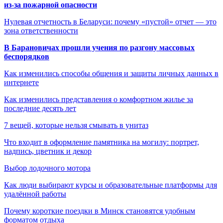
из-за пожарной опасности
Нулевая отчетность в Беларуси: почему «пустой» отчет — это
зона ответственности
В Барановичах прошли учения по разгону массовых
беспорядков
Как изменились способы общения и защиты личных данных в
интернете
Как изменились представления о комфортном жилье за
последние десять лет
7 вещей, которые нельзя смывать в унитаз
Что входит в оформление памятника на могилу: портрет,
надпись, цветник и декор
Выбор лодочного мотора
Как люди выбирают курсы и образовательные платформы для
удалённой работы
Почему короткие поездки в Минск становятся удобным
форматом отдыха