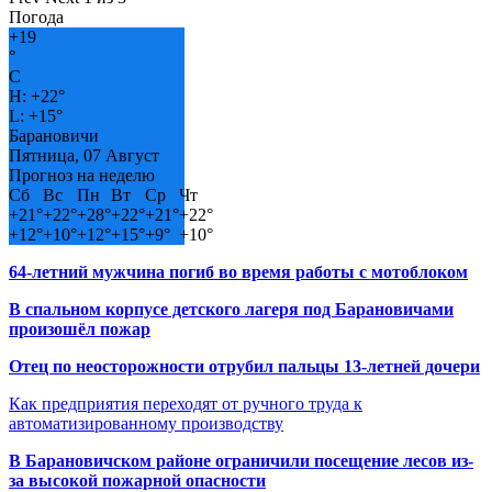
Погода
+
19
°
C
H:
+
22°
L:
+
15°
Барановичи
Пятница, 07 Август
Прогноз на неделю
Сб
Вс
Пн
Вт
Ср
Чт
+
21°
+
22°
+
28°
+
22°
+
21°
+
22°
+
12°
+
10°
+
12°
+
15°
+
9°
+
10°
64-летний мужчина погиб во время работы с мотоблоком
В спальном корпусе детского лагеря под Барановичами
произошёл пожар
Отец по неосторожности отрубил пальцы 13-летней дочери
Как предприятия переходят от ручного труда к
автоматизированному производству
В Барановичском районе ограничили посещение лесов из-
за высокой пожарной опасности