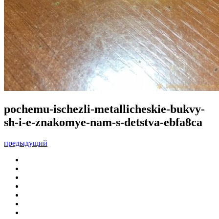
pochemu-ischezli-metallicheskie-bukvy-
sh-i-e-znakomye-nam-s-detstva-ebfa8ca
предыдущий