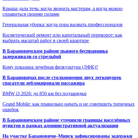
Крыша дала течь: когда звонить мастерам, а когда можно
справиться своими силами
Генеральная уборка: когда пора вызвать профессионалов
Косметический ремонт или капитальный переворот: как
выбрать масштаб работ в своей квартире
В Барановичском районе пьяного бесправника
задерживали со стрельбой
Кому показана лечебная физкультура (ЛФК)?
В Барановичах после столкновения двух легковушек
спасатели деблокировали пассажира
BMW i3 2026: до 850 км без подзарядки
Grand Mobile: как правильно начать и не совершить типичных
ошибок
В Барановичском районе уточнили границы населённых
пунктов в рамках административной актуализации
На участке Барановичи–Минск зафиксированы задержки