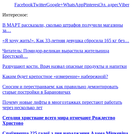
Facebook
Twitter
Google+
WhatsApp
Pinterest
Эл. адрес
Viber
Интересное:
В МАРТ рассказали, сколько штрафов получили магазины
за…
«Я хочу жить!». Как 33-летняя девушка сбросила 165 кг без…
Читатель: Помидор-великан вырастила жительница
Брестской…
Разрушают кости. Врач назвал опасные продукты и напитки
Каким будет крепостное «измерение» набережной?
Сносим и перестраиваем: как правильно демонтировать
старые постройки в Барановичах
Почему новые лифты в многоэтажках перестают работать
через несколько лет
Сегодня христиане всего мира отмечают Рождество
Христово
Спаўняецца 225 гадоў з дня нараджэння Адама Міцкевіча