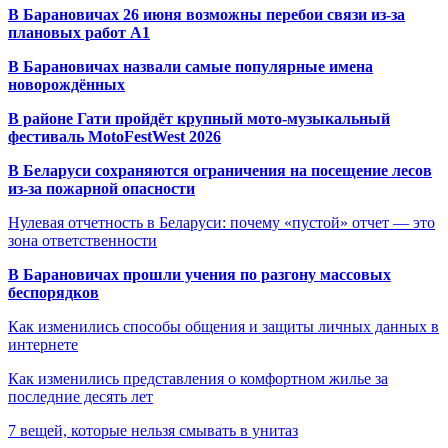
В Барановичах 26 июня возможны перебои связи из-за
плановых работ A1
В Барановичах назвали самые популярные имена
новорождённых
В районе Гати пройдёт крупный мото-музыкальный
фестиваль MotoFestWest 2026
В Беларуси сохраняются ограничения на посещение лесов
из-за пожарной опасности
Нулевая отчетность в Беларуси: почему «пустой» отчет — это
зона ответственности
В Барановичах прошли учения по разгону массовых
беспорядков
Как изменились способы общения и защиты личных данных в
интернете
Как изменились представления о комфортном жилье за
последние десять лет
7 вещей, которые нельзя смывать в унитаз