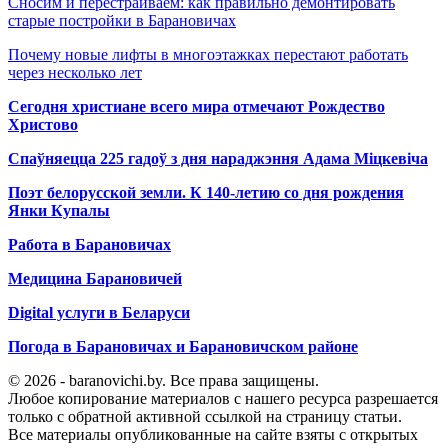
Сносим и перестраиваем: как правильно демонтировать
старые постройки в Барановичах
Почему новые лифты в многоэтажках перестают работать
через несколько лет
Сегодня христиане всего мира отмечают Рождество
Христово
Спаўняецца 225 гадоў з дня нараджэння Адама Міцкевіча
Поэт белорусской земли. К 140-летию со дня рождения
Янки Купалы
Работа в Барановичах
Медицина Барановичей
Digital услуги в Беларуси
Погода в Барановичах и Барановичском районе
© 2026 - baranovichi.by. Все права защищены.
Любое копирование материалов с нашего ресурса разрешается
только с обратной активной ссылкой на страницу статьи.
Все материалы опубликованные на сайте взяты с открытых