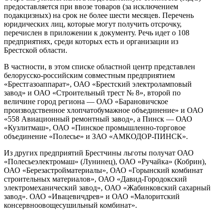
предоставляется при ввозе товаров (за исключением
подакцизных) на срок не более шести месяцев. Перечень
юридических лиц, которые могут получить отсрочку,
перечислен в приложении к документу. Речь идет о 108
предприятиях, среди которых есть и организации из
Брестской области.
В частности, в этом списке областной центр представлен
белорусско-российским совместным предприятием
«Брестгазоаппарат», ОАО «Брестский электроламповый
завод» и ОАО «Строительный трест № 8», второй по
величине город региона — ОАО «Барановичское
производственное хлопчатобумажное объединение» и ОАО
«558 Авиационный ремонтный завод», а Пинск — ОАО
«Кузлитмаш», ОАО «Пинское промышленно-торговое
объединение «Полесье» и ЗАО «АМКОДОР-ПИНСК».
Из других предприятий Брестчины льготы получат ОАО
«Полесьеэлектромаш» (Лунинец), ОАО «Ручайка» (Кобрин),
ОАО «Березастройматериалы», ОАО «Горынский комбинат
строительных материалов», ОАО «Давид-Городокский
электромеханический завод», ОАО «Жабинковский сахарный
завод». ОАО «Ивацевичдрев» и ОАО «Малоритский
консервноовощесушильный комбинат».