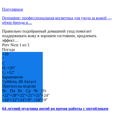
Популярное
Dermatime: профессиональная косметика для ухода за кожей —
обзор бренда и…
Правильно подобранный домашний уход помогает
поддерживать кожу в хорошем состоянии, продлевать
эффект…
Prev
Next
1 из 3
Погода
+
19
°
C
H:
+
20°
L:
+
12°
Барановичи
Суббота, 08 Август
Прогноз на неделю
Вс
Пн
Вт
Ср
Чт
Пт
+
22°
+
28°
+
22°
+
21°
+
21°
+
24°
+
10°
+
12°
+
14°
+
9°
+
10°
+
9°
64-летний мужчина погиб во время работы с мотоблоком