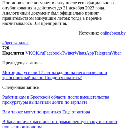
Постановление вступает в силу после его официального
опубликования и действует до 31 декабря 2023 года.
Аналогичный документ был официально принят
правительством минувшим летом: тогда в перечне
насчитывалось 103 предприятия.
Источник:
onlinebrest.by
#брест
#налог
726
Поделится
VK
OK.ru
Facebook
Twitter
WhatsApp
Telegram
Viber
Предыдущая запись
Мотоцикл угнали 17 лет назад, но на него начислили
транспортный налог. Придется платить?
Следующая запись
Работникам в Брестской области после вмешательства
прокуратуры выплатили долги по зарплате
Вам также могут понравиться
Еще от автора
В Барановичах расширяют промышленную зону и готовят
новые производства