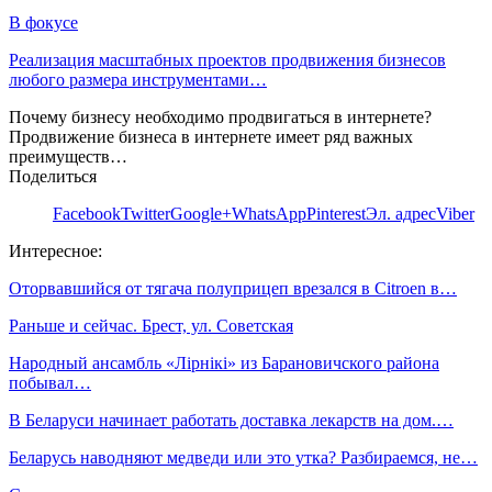
В фокусе
Реализация масштабных проектов продвижения бизнесов
любого размера инструментами…
Почему бизнесу необходимо продвигаться в интернете?
Продвижение бизнеса в интернете имеет ряд важных
преимуществ…
Поделиться
Facebook
Twitter
Google+
WhatsApp
Pinterest
Эл. адрес
Viber
Интересное:
Оторвавшийся от тягача полуприцеп врезался в Citroen в…
Раньше и сейчас. Брест, ул. Советская
Народный ансамбль «Лiрнiкi» из Барановичского района
побывал…
В Беларуси начинает работать доставка лекарств на дом.…
Беларусь наводняют медведи или это утка? Разбираемся, не…