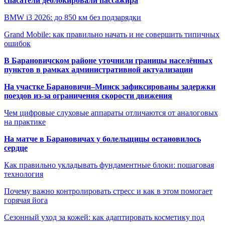
спасатели деблокировали пассажира
BMW i3 2026: до 850 км без подзарядки
Grand Mobile: как правильно начать и не совершить типичных
ошибок
В Барановичском районе уточнили границы населённых
пунктов в рамках административной актуализации
На участке Барановичи–Минск зафиксированы задержки
поездов из-за ограничения скорости движения
Чем цифровые слуховые аппараты отличаются от аналоговых
на практике
На матче в Барановичах у болельщицы остановилось
сердце
Как правильно укладывать фундаментные блоки: пошаговая
технология
Почему важно контролировать стресс и как в этом помогает
горячая йога
Сезонный уход за кожей: как адаптировать косметику под