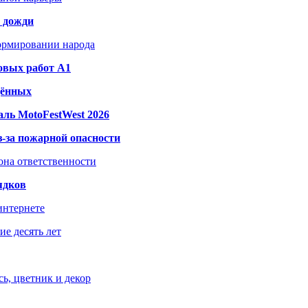
и дожди
формировании народа
овых работ A1
дённых
ль MotoFestWest 2026
з-за пожарной опасности
зона ответственности
ядков
интернете
е десять лет
ь, цветник и декор