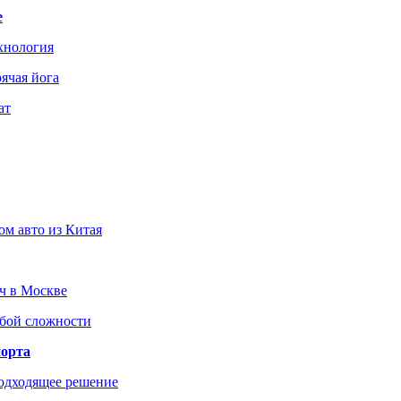
е
хнология
ячая йога
ат
ом авто из Китая
юч в Москве
юбой сложности
порта
подходящее решение