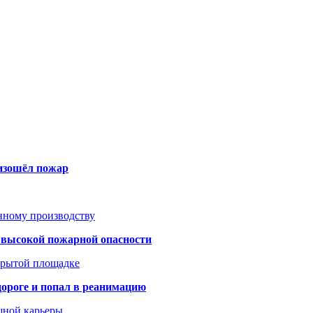
оизошёл пожар
анному производству
а высокой пожарной опасности
акрытой площадке
дороге и попал в реанимацию
шной карьеры