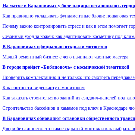
На матче в Барановичах у болельщицы остановилось сердц
Как правильно укладывать фундаментные блоки: пошаговая те
Почему важно контролировать стресс и как в этом помогает гор
Сезонный уход за кожей: как адаптировать косметику под клим
В Барановичах официально открыли мотосезон
Малый ремонтный бизнес: с чего начинают частные мастера
В городе пройдет «Библионочь» с космической тематикой
Проверить комплектацию и не только: что смотреть перед заказ
Как соотнести видеокарту с монитором
Как заказать строительство зданий из сэндвич-панелей под кл
Строительство бассейнов и хамамов под ключ в Краснодаре л
В Барановичах обновляют остановки общественного транс
Двери без лишнего: что такое скрытый монтаж и как выбрать 