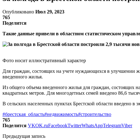
Опубликовано
Июл 29, 2023
765
Поделится
Такие данные привели в областном статистическом управле
Фото носит иллюстративный характер
Для граждан, состоящих на учете нуждающихся в улучшении ж
введенного жилья.
Из общего объема введенного жилья для граждан, состоящих 
квадратных метров. Для многодетных семей введено 86,6 тыся
В сельских населенных пунктах Брестской области введено в 
#брестская_область
#недвижимость
#строительство
765
Поделится
VK
OK.ru
Facebook
Twitter
WhatsApp
Telegram
Viber
Предыдущая запись