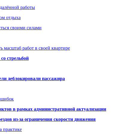
удалённой работы
ом отдыха
иться своими силами
ь масштаб работ в своей квартире
со стрельбой
тели деблокировали пассажира
 ошибок
нктов в рамках административной актуализации
здов из-за ограничения скорости движения
а практике