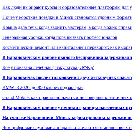
Как люди выбирают курсы и образовательные платформы для 
Почему короткие поездки в Минск становятся удобным формат
Крыша дала течь: когда звонить мастерам, а когда можно справ
Генеральная уборка: когда пора вызвать профессионалов
Косметический ремонт или капитальный переворот: как выбрат
В Барановичском районе пьяного бесправника задерживали 
Кому показана лечебная физкультура (ЛФК)?
В Барановичах после столкновения двух легковушек спаса
BMW i3 2026: до 850 км без подзарядки
Grand Mobile: как правильно начать и не совершить типичных
В Барановичском районе уточнили границы населённых пу
На участке Барановичи–Минск зафиксированы задержки пое
Чем цифровые слуховые аппараты отличаются от аналоговых н