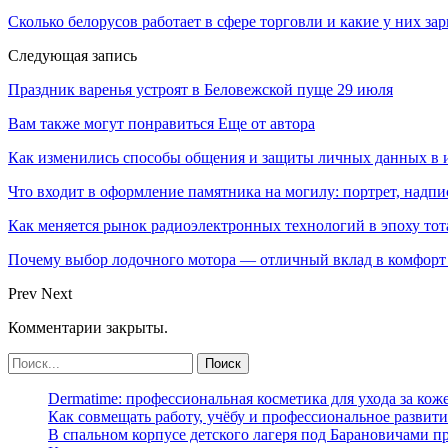
Сколько белорусов работает в сфере торговли и какие у них за
Следующая запись
Праздник варенья устроят в Беловежской пуще 29 июля
Вам также могут понравиться
Еще от автора
Как изменились способы общения и защиты личных данных в 
Что входит в оформление памятника на могилу: портрет, надпис
Как меняется рынок радиоэлектронных технологий в эпоху тот
Почему выбор лодочного мотора — отличный вклад в комфорт 
Prev
Next
Комментарии закрыты.
Dermatime: профессиональная косметика для ухода за кож
Как совмещать работу, учёбу и профессиональное развити
В спальном корпусе детского лагеря под Барановичами 