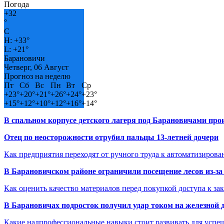
Погода
+
32
°
C
H:
+
33°
L:
+
21°
Барановичи
Четверг, 06 Август
Прогноз на неделю
Пт
Сб
Вс
Пн
Вт
Ср
+
23°
+
20°
+
21°
+
26°
+
24°
+
23°
+
15°
+
12°
+
10°
+
12°
+
16°
+
14°
В спальном корпусе детского лагеря под Барановичами пр
Отец по неосторожности отрубил пальцы 13-летней дочери
Как предприятия переходят от ручного труда к автоматизиров
В Барановичском районе ограничили посещение лесов из-з
Как оценить качество материалов перед покупкой доступа к з
В Барановичах подросток получил удар током на железной 
Какие надпрофессиональные навыки стоит развивать для успе