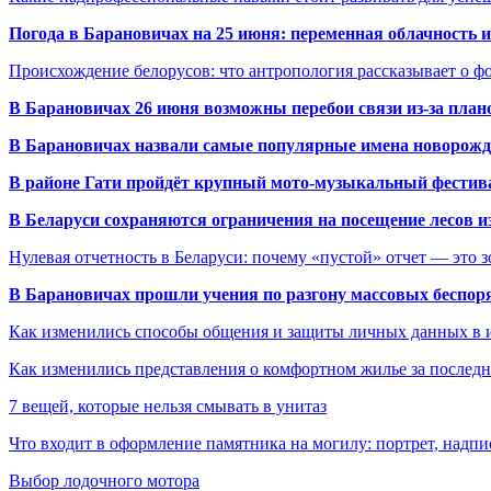
Погода в Барановичах на 25 июня: переменная облачность 
Происхождение белорусов: что антропология рассказывает о 
В Барановичах 26 июня возможны перебои связи из-за план
В Барановичах назвали самые популярные имена новорож
В районе Гати пройдёт крупный мото-музыкальный фестива
В Беларуси сохраняются ограничения на посещение лесов и
Нулевая отчетность в Беларуси: почему «пустой» отчет — это 
В Барановичах прошли учения по разгону массовых беспор
Как изменились способы общения и защиты личных данных в 
Как изменились представления о комфортном жилье за последни
7 вещей, которые нельзя смывать в унитаз
Что входит в оформление памятника на могилу: портрет, надпис
Выбор лодочного мотора