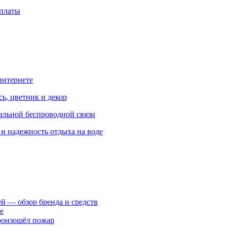
рплаты
интернете
ь, цветник и декор
альной беспроводной связи
и надежность отдыха на воде
ей — обзор бренда и средств
е
произошёл пожар