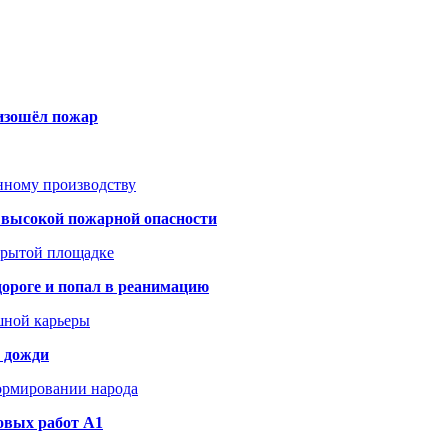
оизошёл пожар
анному производству
а высокой пожарной опасности
акрытой площадке
дороге и попал в реанимацию
шной карьеры
и дожди
формировании народа
овых работ A1