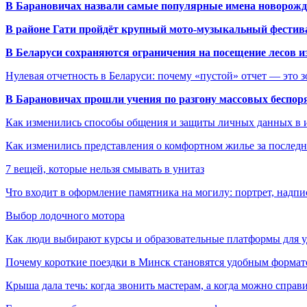
В Барановичах назвали самые популярные имена новорож
В районе Гати пройдёт крупный мото-музыкальный фестива
В Беларуси сохраняются ограничения на посещение лесов и
Нулевая отчетность в Беларуси: почему «пустой» отчет — это 
В Барановичах прошли учения по разгону массовых беспор
Как изменились способы общения и защиты личных данных в 
Как изменились представления о комфортном жилье за последни
7 вещей, которые нельзя смывать в унитаз
Что входит в оформление памятника на могилу: портрет, надпис
Выбор лодочного мотора
Как люди выбирают курсы и образовательные платформы для 
Почему короткие поездки в Минск становятся удобным формат
Крыша дала течь: когда звонить мастерам, а когда можно справ