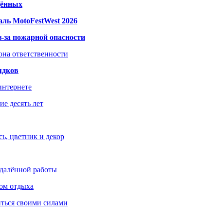
дённых
ль MotoFestWest 2026
з-за пожарной опасности
зона ответственности
ядков
интернете
е десять лет
ь, цветник и декор
удалённой работы
ом отдыха
иться своими силами