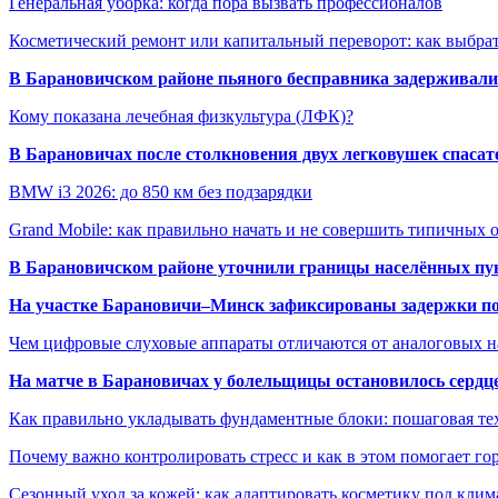
Генеральная уборка: когда пора вызвать профессионалов
Косметический ремонт или капитальный переворот: как выбрат
В Барановичском районе пьяного бесправника задерживали 
Кому показана лечебная физкультура (ЛФК)?
В Барановичах после столкновения двух легковушек спаса
BMW i3 2026: до 850 км без подзарядки
Grand Mobile: как правильно начать и не совершить типичных
В Барановичском районе уточнили границы населённых пу
На участке Барановичи–Минск зафиксированы задержки пое
Чем цифровые слуховые аппараты отличаются от аналоговых н
На матче в Барановичах у болельщицы остановилось сердц
Как правильно укладывать фундаментные блоки: пошаговая те
Почему важно контролировать стресс и как в этом помогает гор
Сезонный уход за кожей: как адаптировать косметику под клим