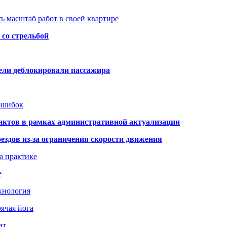
ь масштаб работ в своей квартире
со стрельбой
тели деблокировали пассажира
 ошибок
нктов в рамках административной актуализации
здов из-за ограничения скорости движения
а практике
е
хнология
ячая йога
ат