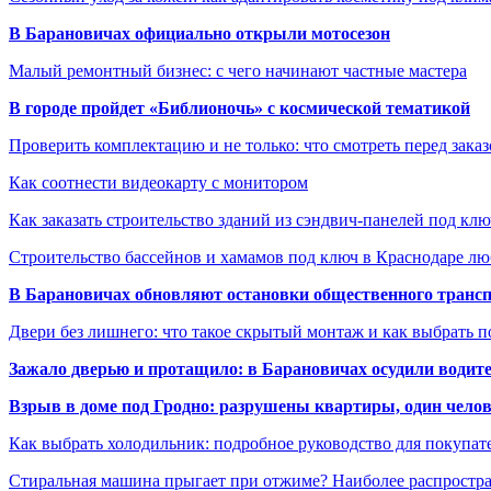
В Барановичах официально открыли мотосезон
Малый ремонтный бизнес: с чего начинают частные мастера
В городе пройдет «Библионочь» с космической тематикой
Проверить комплектацию и не только: что смотреть перед заказ
Как соотнести видеокарту с монитором
Как заказать строительство зданий из сэндвич-панелей под кл
Строительство бассейнов и хамамов под ключ в Краснодаре л
В Барановичах обновляют остановки общественного транс
Двери без лишнего: что такое скрытый монтаж и как выбрать 
Зажало дверью и протащило: в Барановичах осудили водите
Взрыв в доме под Гродно: разрушены квартиры, один челов
Как выбрать холодильник: подробное руководство для покупат
Стиральная машина прыгает при отжиме? Наиболее распрост