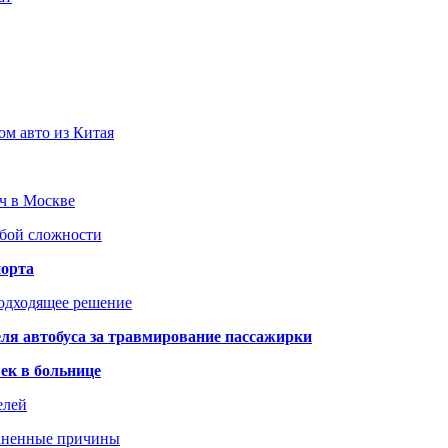
ом авто из Китая
юч в Москве
юбой сложности
порта
подходящее решение
ля автобуса за травмирование пассажирки
ек в больнице
елей
раненные причины