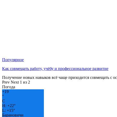
Популярное
Как совмещать работу, учёбу и профессиональное развитие
Получение новых навыков всё чаще приходится совмещать с о
Prev
Next
1 из 2
Погода
+
19
°
C
H:
+
22°
L:
+
15°
Барановичи