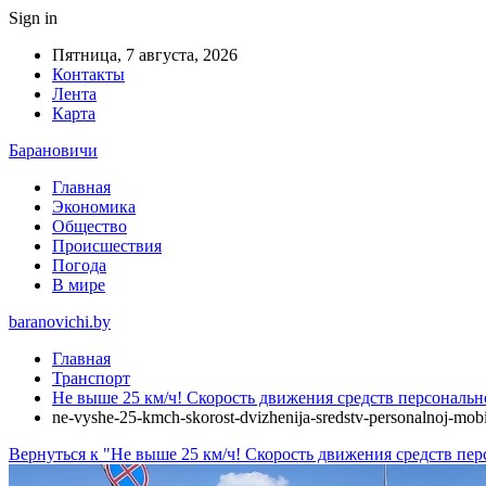
Sign in
Пятница, 7 августа, 2026
Контакты
Лента
Карта
Барановичи
Главная
Экономика
Общество
Происшествия
Погода
В мире
baranovichi.by
Главная
Транспорт
Не выше 25 км/ч! Скорость движения средств персональ
ne-vyshe-25-kmch-skorost-dvizhenija-sredstv-personalnoj-mobil
Вернуться к "Не выше 25 км/ч! Скорость движения средств п