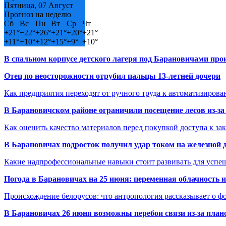
Пятница, 07 Август
Прогноз на неделю
Сб
Вс
Пн
Вт
Ср
Чт
+
21°
+
22°
+
26°
+
21°
+
20°
+
21°
+
11°
+
10°
+
12°
+
15°
+
9°
+
10°
В спальном корпусе детского лагеря под Барановичами пр
Отец по неосторожности отрубил пальцы 13-летней дочери
Как предприятия переходят от ручного труда к автоматизиров
В Барановичском районе ограничили посещение лесов из-з
Как оценить качество материалов перед покупкой доступа к з
В Барановичах подросток получил удар током на железной 
Какие надпрофессиональные навыки стоит развивать для успе
Погода в Барановичах на 25 июня: переменная облачность 
Происхождение белорусов: что антропология рассказывает о 
В Барановичах 26 июня возможны перебои связи из-за план