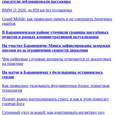
спасатели деблокировали пассажира
BMW i3 2026: до 850 км без подзарядки
Grand Mobile: как правильно начать и не совершить типичных
ошибок
В Барановичском районе уточнили границы населённых
пунктов в рамках административной актуализации
На участке Барановичи–Минск зафиксированы задержки
поездов из-за ограничения скорости движения
Чем цифровые слуховые аппараты отличаются от аналоговых
на практике
На матче в Барановичах у болельщицы остановилось
сердце
Как правильно укладывать фундаментные блоки: пошаговая
технология
Почему важно контролировать стресс и как в этом помогает
горячая йога
Сезонный уход за кожей: как адаптировать косметику под