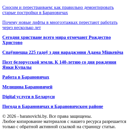
Сносим и перестраиваем: как правильно демонтировать
старые постройки в Барановичах
Почему новые лифты в многоэтажках перестают работать
через несколько лет
Сегодня христиане всего мира отмечают Рождество
Христово
Спаўняецца 225 гадоў з дня нараджэння Адама Міцкевіча
Поэт белорусской земли. К 140-летию со дня рождения
Янки Купалы
Работа в Барановичах
Медицина Барановичей
Digital услуги в Беларуси
Погода в Барановичах и Барановичском районе
© 2026 - baranovichi.by. Все права защищены.
Любое копирование материалов с нашего ресурса разрешается
только с обратной активной ссылкой на страницу статьи.