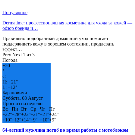
Популярное
Dermatime: профессиональная косметика для ухода за кожей —
обзор бренда и…
Правильно подобранный домашний уход помогает
поддерживать кожу в хорошем состоянии, продлевать
эффект…
Prev
Next
1 из 3
Погода
+
20
°
C
H:
+
21°
L:
+
12°
Барановичи
Суббота, 08 Август
Прогноз на неделю
Вс
Пн
Вт
Ср
Чт
Пт
+
22°
+
28°
+
22°
+
21°
+
21°
+
24°
+
10°
+
12°
+
14°
+
9°
+
10°
+
9°
64-летний мужчина погиб во время работы с мотоблоком