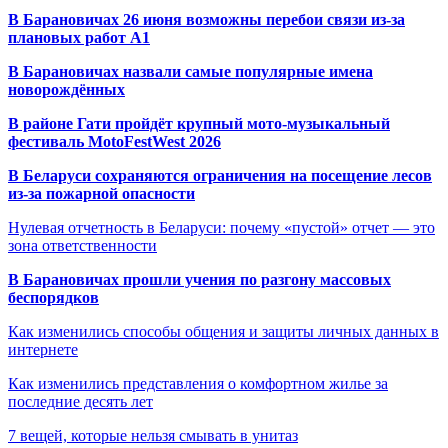
В Барановичах 26 июня возможны перебои связи из-за
плановых работ A1
В Барановичах назвали самые популярные имена
новорождённых
В районе Гати пройдёт крупный мото-музыкальный
фестиваль MotoFestWest 2026
В Беларуси сохраняются ограничения на посещение лесов
из-за пожарной опасности
Нулевая отчетность в Беларуси: почему «пустой» отчет — это
зона ответственности
В Барановичах прошли учения по разгону массовых
беспорядков
Как изменились способы общения и защиты личных данных в
интернете
Как изменились представления о комфортном жилье за
последние десять лет
7 вещей, которые нельзя смывать в унитаз