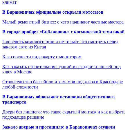
климат
В Барановичах официально открыли мотосезон
Малый ремонтный бизнес: с чего начинают частные мастера
В городе пройдет «Библионочь» с космической тематикой
Проверить комплектацию и не только: что смотреть перед
заказом авто из Китая
Как соотнести видеокарту с монитором
Как заказать строительство зданий из сэндвич-панелей под
ключ в Москве
Строительство бассейнов и хамамов под ключ в Краснодаре
любой сложности
В Барановичах обновляют остановки общественного
транспорта
Двери без лишнего: что такое скрытый монтаж и как выбрать
подходящее решение
Зажало дверью и протащило: в Барановичах осудили