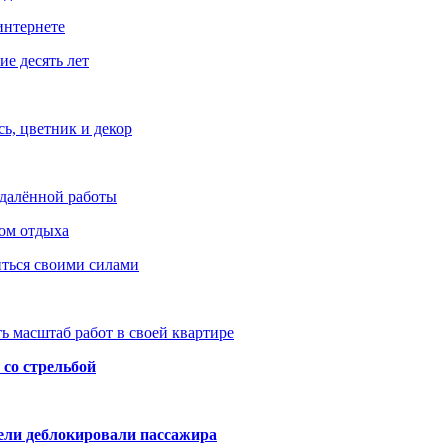
интернете
е десять лет
ь, цветник и декор
удалённой работы
ом отдыха
иться своими силами
ь масштаб работ в своей квартире
со стрельбой
тели деблокировали пассажира