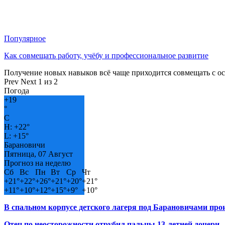
Популярное
Как совмещать работу, учёбу и профессиональное развитие
Получение новых навыков всё чаще приходится совмещать с о
Prev
Next
1 из 2
Погода
+
19
°
C
H:
+
22°
L:
+
15°
Барановичи
Пятница, 07 Август
Прогноз на неделю
Сб
Вс
Пн
Вт
Ср
Чт
+
21°
+
22°
+
26°
+
21°
+
20°
+
21°
+
11°
+
10°
+
12°
+
15°
+
9°
+
10°
В спальном корпусе детского лагеря под Барановичами пр
Отец по неосторожности отрубил пальцы 13-летней дочери