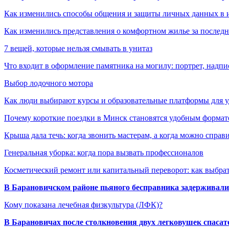
Как изменились способы общения и защиты личных данных в 
Как изменились представления о комфортном жилье за последни
7 вещей, которые нельзя смывать в унитаз
Что входит в оформление памятника на могилу: портрет, надпис
Выбор лодочного мотора
Как люди выбирают курсы и образовательные платформы для 
Почему короткие поездки в Минск становятся удобным формат
Крыша дала течь: когда звонить мастерам, а когда можно справ
Генеральная уборка: когда пора вызвать профессионалов
Косметический ремонт или капитальный переворот: как выбрат
В Барановичском районе пьяного бесправника задерживали 
Кому показана лечебная физкультура (ЛФК)?
В Барановичах после столкновения двух легковушек спаса