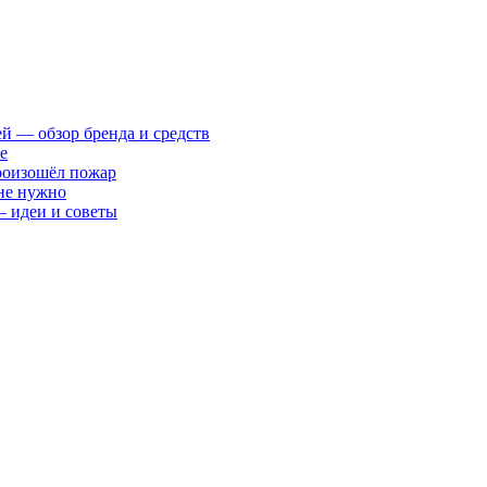
ей — обзор бренда и средств
е
произошёл пожар
 не нужно
— идеи и советы