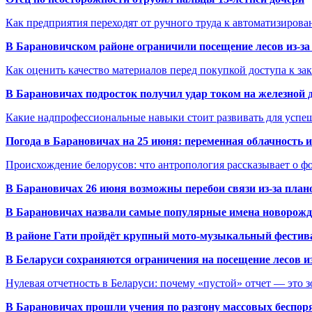
Как предприятия переходят от ручного труда к автоматизиров
В Барановичском районе ограничили посещение лесов из-з
Как оценить качество материалов перед покупкой доступа к з
В Барановичах подросток получил удар током на железной 
Какие надпрофессиональные навыки стоит развивать для успе
Погода в Барановичах на 25 июня: переменная облачность 
Происхождение белорусов: что антропология рассказывает о 
В Барановичах 26 июня возможны перебои связи из-за план
В Барановичах назвали самые популярные имена новорож
В районе Гати пройдёт крупный мото-музыкальный фестива
В Беларуси сохраняются ограничения на посещение лесов и
Нулевая отчетность в Беларуси: почему «пустой» отчет — это 
В Барановичах прошли учения по разгону массовых беспор