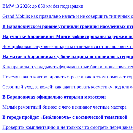
BMW i3 2026: до 850 км без подзарядки
Grand Mobile: как правильно начать и не совершить типичных
В Барановичском районе уточнили границы населённых пу
На участке Барановичи–Минск зафиксированы задержки пое
Чем цифровые слуховые аппараты отличаются от аналоговых н
На матче в Барановичах у болельщицы остановилось сердц
Как правильно укладывать фундаментные блоки: пошаговая те
Почему важно контролировать стресс и как в этом помогает гор
Сезонный уход за кожей: как адаптировать косметику под клим
В Барановичах официально открыли мотосезон
Малый ремонтный бизнес: с чего начинают частные мастера
В городе пройдет «Библионочь» с космической тематикой
Проверить комплектацию и не только: что смотреть перед заказ