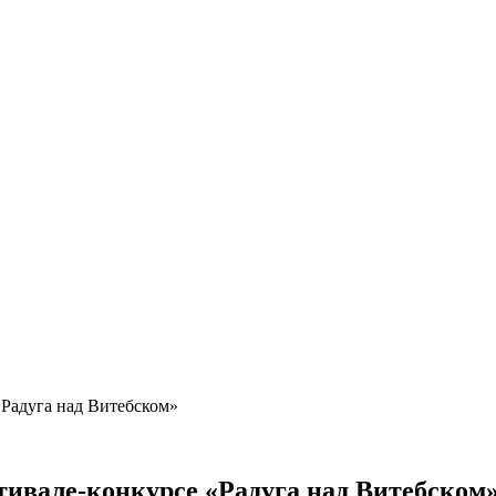
«Радуга над Витебском»
тивале-конкурсе «Радуга над Витебском