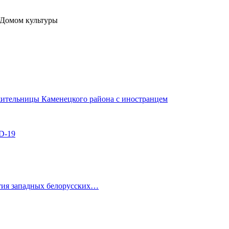
 Домом культуры
жительницы Каменецкого района с иностранцем
D-19
ития западных белорусских…