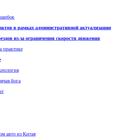
 ошибок
нктов в рамках административной актуализации
здов из-за ограничения скорости движения
а практике
е
хнология
ячая йога
ат
ом авто из Китая