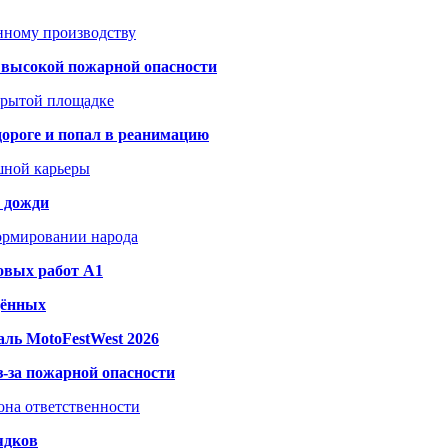
анному производству
а высокой пожарной опасности
акрытой площадке
дороге и попал в реанимацию
шной карьеры
и дожди
формировании народа
овых работ A1
дённых
ль MotoFestWest 2026
з-за пожарной опасности
зона ответственности
ядков