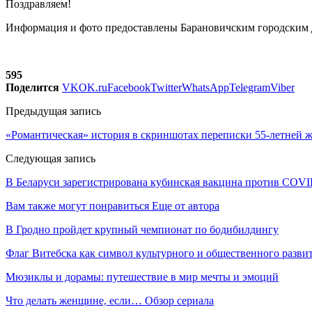
Поздравляем!
Информация и фото предоставлены Барановичским городским
595
Поделится
VK
OK.ru
Facebook
Twitter
WhatsApp
Telegram
Viber
Предыдущая запись
«Романтическая» история в скриншотах переписки 55-летней 
Следующая запись
В Беларуси зарегистрирована кубинская вакцина против COVI
Вам также могут понравиться
Еще от автора
В Гродно пройдет крупный чемпионат по бодибилдингу
Флаг Витебска как символ культурного и общественного разв
Мюзиклы и дорамы: путешествие в мир мечты и эмоций
Что делать женщине, если… Обзор сериала