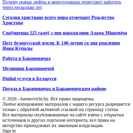
Почему новые лифты в многоэтажках перестают работать
через несколько лет
Сегодня христиане всего мира отмечают Рождество
Христово
Спаўняецца 225 гадоў з дня нараджэння Адама Міцкевіча
Поэт белорусской земли. К 140-летию со дня рождения
Янки Купалы
Работа в Барановичах
Медицина Барановичей
Digital услуги в Беларуси
Погода в Барановичах и Барановичском районе
© 2026 - baranovichi.by. Все права защищены.
Любое копирование материалов с нашего ресурса разрешается
только с обратной активной ссылкой на страницу статьи.
Все материалы опубликованные на сайте взяты с открытых
источников и других порталов интернета, все права на
авторство принадлежат их законным владельцам.
Sign in