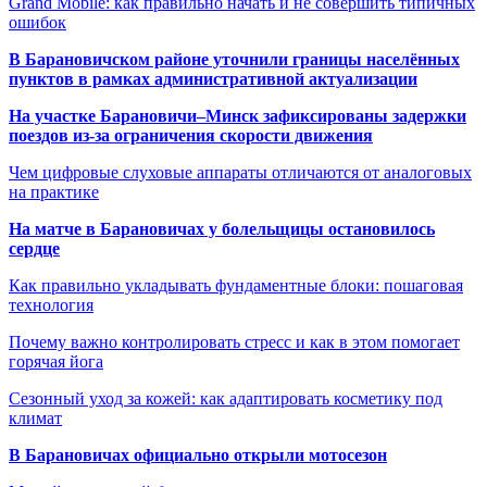
Grand Mobile: как правильно начать и не совершить типичных
ошибок
В Барановичском районе уточнили границы населённых
пунктов в рамках административной актуализации
На участке Барановичи–Минск зафиксированы задержки
поездов из-за ограничения скорости движения
Чем цифровые слуховые аппараты отличаются от аналоговых
на практике
На матче в Барановичах у болельщицы остановилось
сердце
Как правильно укладывать фундаментные блоки: пошаговая
технология
Почему важно контролировать стресс и как в этом помогает
горячая йога
Сезонный уход за кожей: как адаптировать косметику под
климат
В Барановичах официально открыли мотосезон