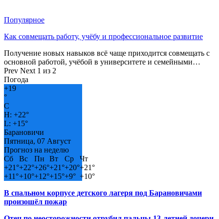
Популярное
Как совмещать работу, учёбу и профессиональное развитие
Получение новых навыков всё чаще приходится совмещать с
основной работой, учёбой в университете и семейными…
Prev
Next
1 из 2
Погода
+
19
°
C
H:
+
22°
L:
+
15°
Барановичи
Пятница, 07 Август
Прогноз на неделю
Сб
Вс
Пн
Вт
Ср
Чт
+
21°
+
22°
+
26°
+
21°
+
20°
+
21°
+
11°
+
10°
+
12°
+
15°
+
9°
+
10°
В спальном корпусе детского лагеря под Барановичами
произошёл пожар
Отец по неосторожности отрубил пальцы 13-летней дочери