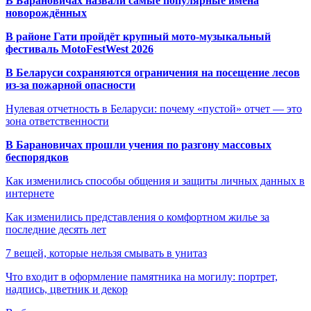
В Барановичах назвали самые популярные имена
новорождённых
В районе Гати пройдёт крупный мото-музыкальный
фестиваль MotoFestWest 2026
В Беларуси сохраняются ограничения на посещение лесов
из-за пожарной опасности
Нулевая отчетность в Беларуси: почему «пустой» отчет — это
зона ответственности
В Барановичах прошли учения по разгону массовых
беспорядков
Как изменились способы общения и защиты личных данных в
интернете
Как изменились представления о комфортном жилье за
последние десять лет
7 вещей, которые нельзя смывать в унитаз
Что входит в оформление памятника на могилу: портрет,
надпись, цветник и декор