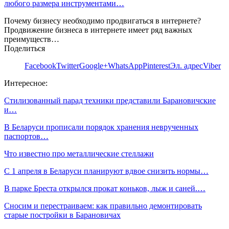
любого размера инструментами…
Почему бизнесу необходимо продвигаться в интернете?
Продвижение бизнеса в интернете имеет ряд важных
преимуществ…
Поделиться
Facebook
Twitter
Google+
WhatsApp
Pinterest
Эл. адрес
Viber
Интересное:
Стилизованный парад техники представили Барановичские
и…
В Беларуси прописали порядок хранения неврученных
паспортов…
Что известно про металлические стеллажи
С 1 апреля в Беларуси планируют вдвое снизить нормы…
В парке Бреста открылся прокат коньков, лыж и саней.…
Сносим и перестраиваем: как правильно демонтировать
старые постройки в Барановичах