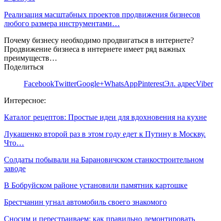
Реализация масштабных проектов продвижения бизнесов
любого размера инструментами…
Почему бизнесу необходимо продвигаться в интернете?
Продвижение бизнеса в интернете имеет ряд важных
преимуществ…
Поделиться
Facebook
Twitter
Google+
WhatsApp
Pinterest
Эл. адрес
Viber
Интересное:
Каталог рецептов: Простые идеи для вдохновения на кухне
Лукашенко второй раз в этом году едет к Путину в Москву.
Что…
Солдаты побывали на Барановичском станкостроительном
заводе
В Бобруйском районе установили памятник картошке
Брестчанин угнал автомобиль своего знакомого
Сносим и перестраиваем: как правильно демонтировать