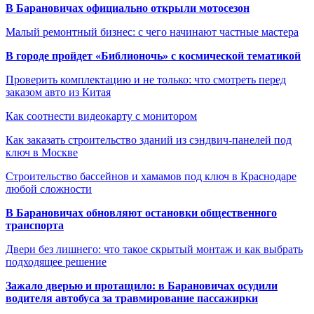
В Барановичах официально открыли мотосезон
Малый ремонтный бизнес: с чего начинают частные мастера
В городе пройдет «Библионочь» с космической тематикой
Проверить комплектацию и не только: что смотреть перед
заказом авто из Китая
Как соотнести видеокарту с монитором
Как заказать строительство зданий из сэндвич-панелей под
ключ в Москве
Строительство бассейнов и хамамов под ключ в Краснодаре
любой сложности
В Барановичах обновляют остановки общественного
транспорта
Двери без лишнего: что такое скрытый монтаж и как выбрать
подходящее решение
Зажало дверью и протащило: в Барановичах осудили
водителя автобуса за травмирование пассажирки