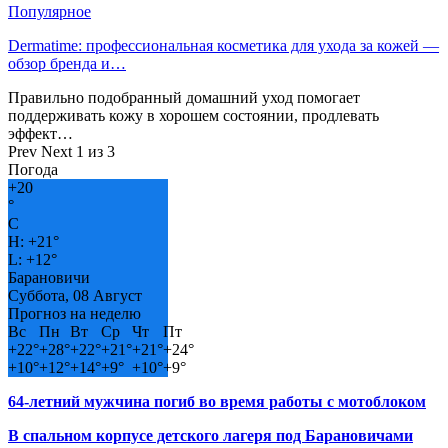
Популярное
Dermatime: профессиональная косметика для ухода за кожей —
обзор бренда и…
Правильно подобранный домашний уход помогает
поддерживать кожу в хорошем состоянии, продлевать
эффект…
Prev
Next
1 из 3
Погода
+
20
°
C
H:
+
21°
L:
+
12°
Барановичи
Суббота, 08 Август
Прогноз на неделю
Вс
Пн
Вт
Ср
Чт
Пт
+
22°
+
28°
+
22°
+
21°
+
21°
+
24°
+
10°
+
12°
+
14°
+
9°
+
10°
+
9°
64-летний мужчина погиб во время работы с мотоблоком
В спальном корпусе детского лагеря под Барановичами