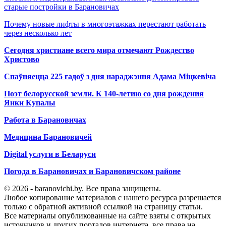
старые постройки в Барановичах
Почему новые лифты в многоэтажках перестают работать
через несколько лет
Сегодня христиане всего мира отмечают Рождество
Христово
Спаўняецца 225 гадоў з дня нараджэння Адама Міцкевіча
Поэт белорусской земли. К 140-летию со дня рождения
Янки Купалы
Работа в Барановичах
Медицина Барановичей
Digital услуги в Беларуси
Погода в Барановичах и Барановичском районе
© 2026 - baranovichi.by. Все права защищены.
Любое копирование материалов с нашего ресурса разрешается
только с обратной активной ссылкой на страницу статьи.
Все материалы опубликованные на сайте взяты с открытых
источников и других порталов интернета, все права на