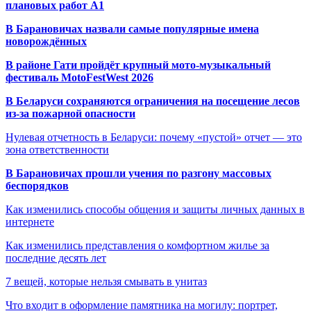
плановых работ A1
В Барановичах назвали самые популярные имена
новорождённых
В районе Гати пройдёт крупный мото-музыкальный
фестиваль MotoFestWest 2026
В Беларуси сохраняются ограничения на посещение лесов
из-за пожарной опасности
Нулевая отчетность в Беларуси: почему «пустой» отчет — это
зона ответственности
В Барановичах прошли учения по разгону массовых
беспорядков
Как изменились способы общения и защиты личных данных в
интернете
Как изменились представления о комфортном жилье за
последние десять лет
7 вещей, которые нельзя смывать в унитаз
Что входит в оформление памятника на могилу: портрет,