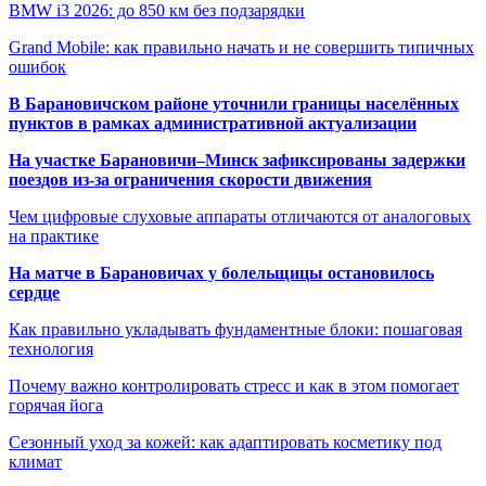
BMW i3 2026: до 850 км без подзарядки
Grand Mobile: как правильно начать и не совершить типичных
ошибок
В Барановичском районе уточнили границы населённых
пунктов в рамках административной актуализации
На участке Барановичи–Минск зафиксированы задержки
поездов из-за ограничения скорости движения
Чем цифровые слуховые аппараты отличаются от аналоговых
на практике
На матче в Барановичах у болельщицы остановилось
сердце
Как правильно укладывать фундаментные блоки: пошаговая
технология
Почему важно контролировать стресс и как в этом помогает
горячая йога
Сезонный уход за кожей: как адаптировать косметику под
климат