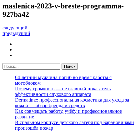
maslenica-2023-v-breste-programma-
927ba42
следующий
предыдущий
64-летний мужчина погиб во время работы с
мотоблоком
Почему громкость — не главный показатель
эффективности слухового аппарата
Dermatime: профессиональная косметика для ухода за
кожей — обзор бренда и средств
Как совмещать работу, учёбу и профессиональное
развитие
В спальном корпусе детского лагеря под Барановичами
произошёл пожар