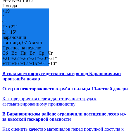
Prev
Next
1 из 2
Погода
+
19
°
C
H:
+
22°
L:
+
15°
Барановичи
Пятница, 07 Август
Прогноз на неделю
Сб
Вс
Пн
Вт
Ср
Чт
+
21°
+
22°
+
26°
+
21°
+
20°
+
21°
+
11°
+
10°
+
12°
+
15°
+
9°
+
10°
В спальном корпусе детского лагеря под Барановичами
произошёл пожар
Отец по неосторожности отрубил пальцы 13-летней дочери
Как предприятия переходят от ручного труда к
автоматизированному производству
В Барановичском районе ограничили посещение лесов из-
за высокой пожарной опасности
Как оценить качество материалов перед покупкой доступа к