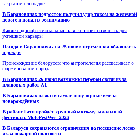
закрытой площадке
В Барановичах подросток получил удар током на железной
дороге и попал в реанимацию
Какие надпрофессиональные навыки стоит развивать для
успешной карьеры
Погода в Барановичах на 25 июня: переменная облачность
и дожди
Происхождение белорусов: что антропология рассказывает о
формировании народа
В Барановичах 26 июня возможны перебои связи из-за
плановых работ A1
В Барановичах назвали самые популярные имена
новорождённых
В районе Гати пройдёт крупный мото-музыкальный
фестиваль MotoFestWest 2026
В Беларуси сохраняются ограничения на посещение лесов
из-за пожарной опасности