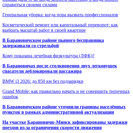
справиться своими силами
Генеральная уборка: когда пора вызвать профессионалов
Косметический ремонт или капитальный переворот: как
выбрать масштаб работ в своей квартире
В Барановичском районе пьяного бесправника
задерживали со стрельбой
Кому показана лечебная физкультура (ЛФК)?
В Барановичах после столкновения двух легковушек
спасатели деблокировали пассажира
BMW i3 2026: до 850 км без подзарядки
Grand Mobile: как правильно начать и не совершить типичных
ошибок
В Барановичском районе уточнили границы населённых
пунктов в рамках административной актуализации
На участке Барановичи–Минск зафиксированы задержки
поездов из-за ограничения скорости движения