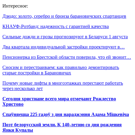
Интересное:
Дзюдо: золото, серебро и бронза барановичских спартанцев
КНАУФ-Ротбанд: надежность с гарантией качества
Сильные дожди и грозы прогнозируют в Беларуси 1 августа
Два квартала индивидуальной застройки проектируют в…
Пенсионерка из Брестской области поверила, что ей звонит…
Сносим и перестраиваем: как правильно демонтировать
старые постройки в Барановичах
Почему новые лифты в многоэтажках перестают работать
через несколько лет
Сегодня христиане всего мира отмечают Рождество
Христово
Спаўняецца 225 гадоў з дня нараджэння Адама Міцкевіча
Поэт белорусской земли. К 140-летию со дня рождения
Янки Купалы