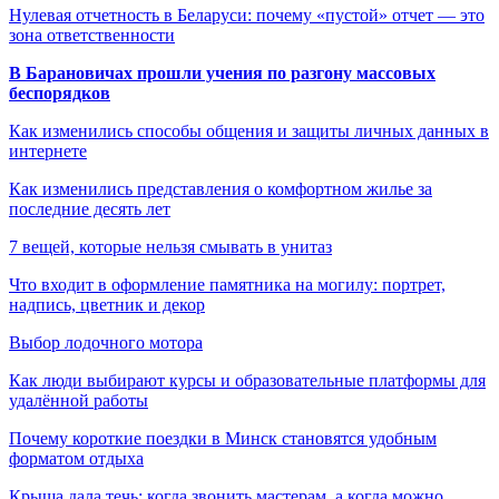
Нулевая отчетность в Беларуси: почему «пустой» отчет — это
зона ответственности
В Барановичах прошли учения по разгону массовых
беспорядков
Как изменились способы общения и защиты личных данных в
интернете
Как изменились представления о комфортном жилье за
последние десять лет
7 вещей, которые нельзя смывать в унитаз
Что входит в оформление памятника на могилу: портрет,
надпись, цветник и декор
Выбор лодочного мотора
Как люди выбирают курсы и образовательные платформы для
удалённой работы
Почему короткие поездки в Минск становятся удобным
форматом отдыха
Крыша дала течь: когда звонить мастерам, а когда можно