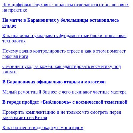
Чем цифровые слуховые аппараты отличаются от аналоговых
на практике
На матче в Барановичах у болельщицы остановилось
сердце
Как правильно укладывать фундаментные блоки: пошаговая
технология
Почему важно контролировать стресс и как в этом помогает
горячая йога
Сезонный уход за кожей: как адаптировать косметику под
климат
В Барановичах официально открыли мотосезон
Малый ремонтный бизнес: с чего начинают частные мастера
В городе пройдет «Библионочь» с космической тематикой
Проверить комплектацию и не только: что смотреть перед
заказом авто из Китая
Как соотнести видеокарту с монитором