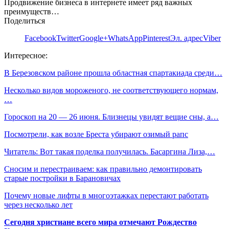
Продвижение бизнеса в интернете имеет ряд важных
преимуществ…
Поделиться
Facebook
Twitter
Google+
WhatsApp
Pinterest
Эл. адрес
Viber
Интересное:
В Березовском районе прошла областная спартакиада среди…
Несколько видов мороженого, не соответствующего нормам,
…
Гороскоп на 20 — 26 июня. Близнецы увидят вещие сны, а…
Посмотрели, как возле Бреста убирают озимый рапс
Читатель: Вот такая поделка получилась. Басаргина Лиза,…
Сносим и перестраиваем: как правильно демонтировать
старые постройки в Барановичах
Почему новые лифты в многоэтажках перестают работать
через несколько лет
Сегодня христиане всего мира отмечают Рождество