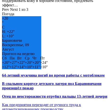
поддерживать кожу в хорошем состоянии, продлевать
эффект…
Prev
Next
1 из 3
Погода
+
20
°
C
H:
+
22°
L:
+
10°
Барановичи
Воскресенье, 09
Август
Прогноз на неделю
Сб
Пн
Вт
Ср
Чт
Пт
+
20°
+
27°
+
22°
+
20°
+
20°
+
24°
+
12°
+
12°
+
14°
+
10°
+
11°
+
10°
64-летний мужчина погиб во время работы с мотоблоком
В спальном корпусе детского лагеря под Барановичами
произошёл пожар
Отец по неосторожности отрубил пальцы 13-летней дочери
Как предприятия переходят от ручного труда к
автоматизированному производству