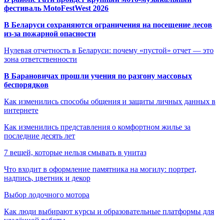
фестиваль MotoFestWest 2026
В Беларуси сохраняются ограничения на посещение лесов
из-за пожарной опасности
Нулевая отчетность в Беларуси: почему «пустой» отчет — это
зона ответственности
В Барановичах прошли учения по разгону массовых
беспорядков
Как изменились способы общения и защиты личных данных в
интернете
Как изменились представления о комфортном жилье за
последние десять лет
7 вещей, которые нельзя смывать в унитаз
Что входит в оформление памятника на могилу: портрет,
надпись, цветник и декор
Выбор лодочного мотора
Как люди выбирают курсы и образовательные платформы для