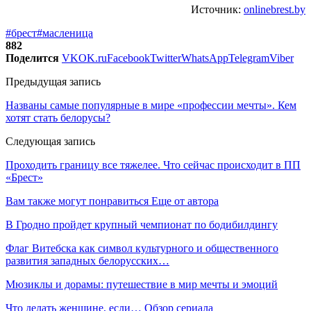
Источник:
onlinebrest.by
#брест
#масленица
882
Поделится
VK
OK.ru
Facebook
Twitter
WhatsApp
Telegram
Viber
Предыдущая запись
Названы самые популярные в мире «профессии мечты». Кем
хотят стать белорусы?
Следующая запись
Проходить границу все тяжелее. Что сейчас происходит в ПП
«Брест»
Вам также могут понравиться
Еще от автора
В Гродно пройдет крупный чемпионат по бодибилдингу
Флаг Витебска как символ культурного и общественного
развития западных белорусских…
Мюзиклы и дорамы: путешествие в мир мечты и эмоций
Что делать женщине, если… Обзор сериала