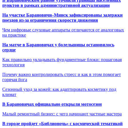
В Барановичском районе уточнили границы населённых
пунктов в рамках административной актуализации
На участке Барановичи–Минск зафиксированы задержки
поездов из-за ограничения скорости движения
Чем цифровые слуховые аппараты отличаются от аналоговых
на практике
На матче в Барановичах у болельщицы остановилось
сердце
Как правильно укладывать фундаментные блоки: пошаговая
технология
Почему важно контролировать стресс и как в этом помогает
горячая йога
Сезонный уход за кожей: как адаптировать косметику под
климат
В Барановичах официально открыли мотосезон
Малый ремонтный бизнес: с чего начинают частные мастера
В городе пройдет «Библионочь» с космической тематикой