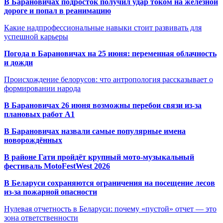
В Барановичах подросток получил удар током на железной
дороге и попал в реанимацию
Какие надпрофессиональные навыки стоит развивать для
успешной карьеры
Погода в Барановичах на 25 июня: переменная облачность
и дожди
Происхождение белорусов: что антропология рассказывает о
формировании народа
В Барановичах 26 июня возможны перебои связи из-за
плановых работ A1
В Барановичах назвали самые популярные имена
новорождённых
В районе Гати пройдёт крупный мото-музыкальный
фестиваль MotoFestWest 2026
В Беларуси сохраняются ограничения на посещение лесов
из-за пожарной опасности
Нулевая отчетность в Беларуси: почему «пустой» отчет — это
зона ответственности