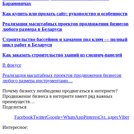
Барановичах
Как купить или продать сайт: руководство и особенности
Реализация масштабных проектов продвижения бизнесов
любого размера в Беларуси
Строительство бассейнов и хамамов под ключ — полный
цикл работ в Беларуси
Как заказать строительство зданий из сэндвич-панелей
В фокусе
Реализация масштабных проектов продвижения бизнесов
любого размера инструментами…
Почему бизнесу необходимо продвигаться в интернете?
Продвижение бизнеса в интернете имеет ряд важных
преимуществ…
Поделиться
Facebook
Twitter
Google+
WhatsApp
Pinterest
Эл. адрес
Viber
Интересное: