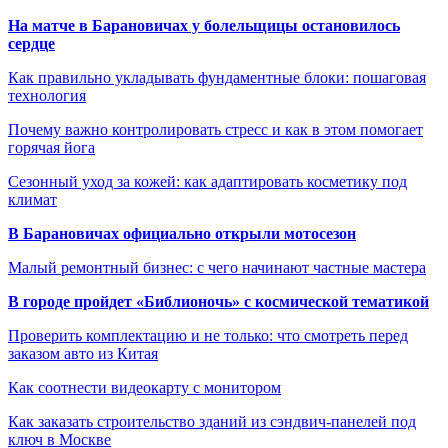
На матче в Барановичах у болельщицы остановилось
сердце
Как правильно укладывать фундаментные блоки: пошаговая
технология
Почему важно контролировать стресс и как в этом помогает
горячая йога
Сезонный уход за кожей: как адаптировать косметику под
климат
В Барановичах официально открыли мотосезон
Малый ремонтный бизнес: с чего начинают частные мастера
В городе пройдет «Библионочь» с космической тематикой
Проверить комплектацию и не только: что смотреть перед
заказом авто из Китая
Как соотнести видеокарту с монитором
Как заказать строительство зданий из сэндвич-панелей под
ключ в Москве