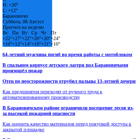
H:
+
20°
L:
+
12°
Барановичи
Суббота, 08 Август
Прогноз на неделю
Вс
Пн
Вт
Ср
Чт
Пт
+
22°
+
27°
+
22°
+
20°
+
20°
+
24°
+
10°
+
12°
+
14°
+
10°
+
11°
+
10°
64-летний мужчина погиб во время работы с мотоблоком
В спальном корпусе детского лагеря под Барановичами
произошёл пожар
Отец по неосторожности отрубил пальцы 13-летней дочери
Как предприятия переходят от ручного труда к
автоматизированному производству
В Барановичском районе ограничили посещение лесов из-
за высокой пожарной опасности
Как оценить качество материалов перед покупкой доступа к
закрытой площадке