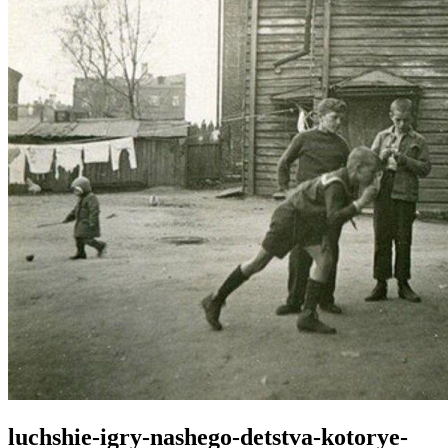
luchshie-igry-nashego-detstva-kotorye-