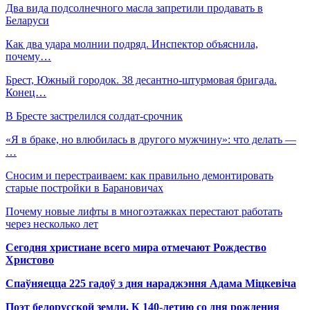
Два вида подсолнечного масла запретили продавать в
Беларуси
Как два удара молнии подряд. Инспектор объяснила,
почему…
Брест, Южный городок. 38 десантно-штурмовая бригада.
Конец…
В Бресте застрелился солдат-срочник
«Я в браке, но влюбилась в другого мужчину»: что делать —
…
Сносим и перестраиваем: как правильно демонтировать
старые постройки в Барановичах
Почему новые лифты в многоэтажках перестают работать
через несколько лет
Сегодня христиане всего мира отмечают Рождество
Христово
Спаўняецца 225 гадоў з дня нараджэння Адама Міцкевіча
Поэт белорусской земли. К 140-летию со дня рождения