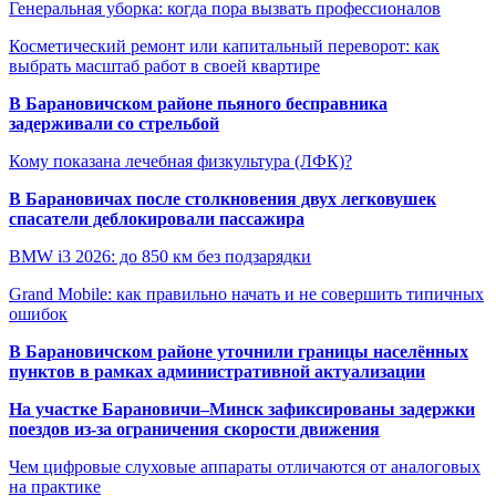
Генеральная уборка: когда пора вызвать профессионалов
Косметический ремонт или капитальный переворот: как
выбрать масштаб работ в своей квартире
В Барановичском районе пьяного бесправника
задерживали со стрельбой
Кому показана лечебная физкультура (ЛФК)?
В Барановичах после столкновения двух легковушек
спасатели деблокировали пассажира
BMW i3 2026: до 850 км без подзарядки
Grand Mobile: как правильно начать и не совершить типичных
ошибок
В Барановичском районе уточнили границы населённых
пунктов в рамках административной актуализации
На участке Барановичи–Минск зафиксированы задержки
поездов из-за ограничения скорости движения
Чем цифровые слуховые аппараты отличаются от аналоговых
на практике