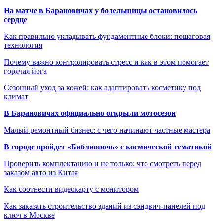
На матче в Барановичах у болельщицы остановилось
сердце
Как правильно укладывать фундаментные блоки: пошаговая
технология
Почему важно контролировать стресс и как в этом помогает
горячая йога
Сезонный уход за кожей: как адаптировать косметику под
климат
В Барановичах официально открыли мотосезон
Малый ремонтный бизнес: с чего начинают частные мастера
В городе пройдет «Библионочь» с космической тематикой
Проверить комплектацию и не только: что смотреть перед
заказом авто из Китая
Как соотнести видеокарту с монитором
Как заказать строительство зданий из сэндвич-панелей под
ключ в Москве