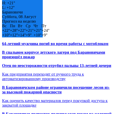
H:
+
21°
L:
+
12°
Барановичи
Суббота, 08 Август
Прогноз на неделю
Вс
Пн
Вт
Ср
Чт
Пт
+
22°
+
28°
+
22°
+
21°
+
21°
+
24°
+
10°
+
12°
+
14°
+
9°
+
10°
+
9°
64-летний мужчина погиб во время работы с мотоблоком
В спальном корпусе детского лагеря под Барановичами
произошёл пожар
Отец по неосторожности отрубил пальцы 13-летней дочери
Как предприятия переходят от ручного труда к
автоматизированному производству
В Барановичском районе ограничили посещение лесов из-
за высокой пожарной опасности
Как оценить качество материалов перед покупкой доступа к
закрытой площадке
В Барановичах подросток получил удар током на железной