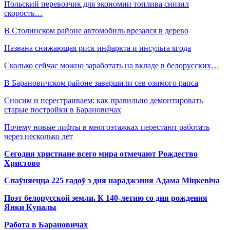
Польский перевозчик для экономии топлива снизил
скорость…
В Столинском районе автомобиль врезался в дерево
Названа снижающая риск инфаркта и инсульта ягода
Сколько сейчас можно заработать на вкладе в белорусских…
В Барановичском районе завершили сев озимого рапса
Сносим и перестраиваем: как правильно демонтировать
старые постройки в Барановичах
Почему новые лифты в многоэтажках перестают работать
через несколько лет
Сегодня христиане всего мира отмечают Рождество
Христово
Спаўняецца 225 гадоў з дня нараджэння Адама Міцкевіча
Поэт белорусской земли. К 140-летию со дня рождения
Янки Купалы
Работа в Барановичах