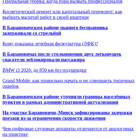
Генеральная уборка: когда пора вызвать профессионалов
Косметический ремонт или капитальный переворот: как
выбрать масштаб работ в своей квартире
В Барановичском районе пьяного бесправника
задерживали со стрельбой
Кому показана лечебная физкультура (ЛФК)?
В Барановичах после столкновения двух легковушек
спасатели деблокировали пассажира
BMW i3 2026: до 850 км без подзарядки
Grand Mobile: как правильно начать и не совершить типичных
ошибок
В Барановичском районе уточнили границы населённых
пунктов в рамках административной актуализации
На участке Барановичи–Минск зафиксированы задержки
поездов из-за ограничения скорости движения
Чем цифровые слуховые аппараты отличаются от аналоговых
на практике