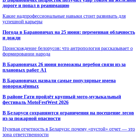
дороге и попал в реанимацию
Какие надпрофессиональные навыки стоит развивать для
успешной карьеры
Погода в Барановичах на 25 июня: переменная облачность
и дожди
Происхождение белорусов: что антропология рассказывает о
формировании народа
В Барановичах 26 июня возможны перебои связи из-за
плановых работ A1
В Барановичах назвали самые популярные имена
новорождённых
В районе Гати пройдёт крупный мото-музыкальный
фестиваль MotoFestWest 2026
В Беларуси сохраняются ограничения на посещение лесов
из-за пожарной опасности
Нулевая отчетность в Беларуси: почему «пустой» отчет — это
зона ответственности