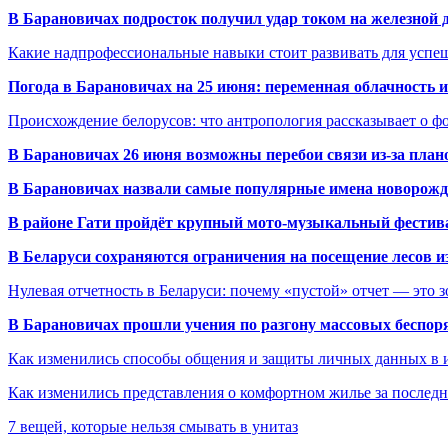
В Барановичах подросток получил удар током на железной 
Какие надпрофессиональные навыки стоит развивать для успе
Погода в Барановичах на 25 июня: переменная облачность 
Происхождение белорусов: что антропология рассказывает о 
В Барановичах 26 июня возможны перебои связи из-за план
В Барановичах назвали самые популярные имена новорож
В районе Гати пройдёт крупный мото-музыкальный фестива
В Беларуси сохраняются ограничения на посещение лесов и
Нулевая отчетность в Беларуси: почему «пустой» отчет — это 
В Барановичах прошли учения по разгону массовых беспор
Как изменились способы общения и защиты личных данных в 
Как изменились представления о комфортном жилье за последни
7 вещей, которые нельзя смывать в унитаз