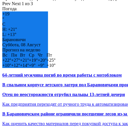
Prev
Next
1 из 3
Погода
+
19
°
C
H:
+
21°
L:
+
13°
Барановичи
Суббота, 08 Август
Прогноз на неделю
Вс
Пн
Вт
Ср
Чт
Пт
+
22°
+
27°
+
21°
+
19°
+
20°
+
25°
+
10°
+
12°
+
14°
+
9°
+
9°
+
10°
64-летний мужчина погиб во время работы с мотоблоком
В спальном корпусе детского лагеря под Барановичами пр
Отец по неосторожности отрубил пальцы 13-летней дочери
Как предприятия переходят от ручного труда к автоматизиров
В Барановичском районе ограничили посещение лесов из-з
Как оценить качество материалов перед покупкой доступа к з