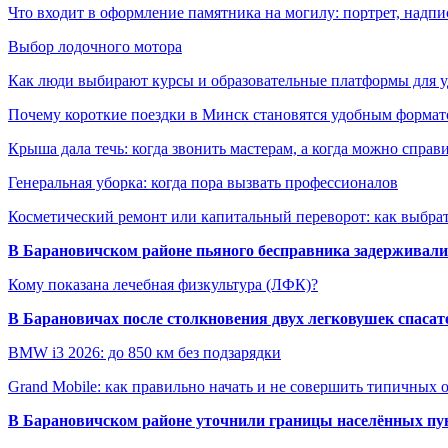
Что входит в оформление памятника на могилу: портрет, надпис
Выбор лодочного мотора
Как люди выбирают курсы и образовательные платформы для 
Почему короткие поездки в Минск становятся удобным формат
Крыша дала течь: когда звонить мастерам, а когда можно справ
Генеральная уборка: когда пора вызвать профессионалов
Косметический ремонт или капитальный переворот: как выбрат
В Барановичском районе пьяного бесправника задерживали 
Кому показана лечебная физкультура (ЛФК)?
В Барановичах после столкновения двух легковушек спаса
BMW i3 2026: до 850 км без подзарядки
Grand Mobile: как правильно начать и не совершить типичных
В Барановичском районе уточнили границы населённых пу