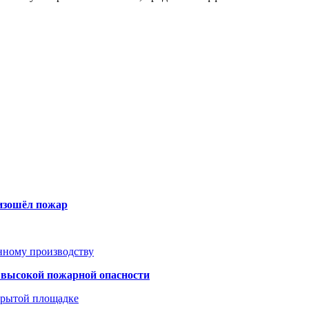
оизошёл пожар
анному производству
а высокой пожарной опасности
акрытой площадке