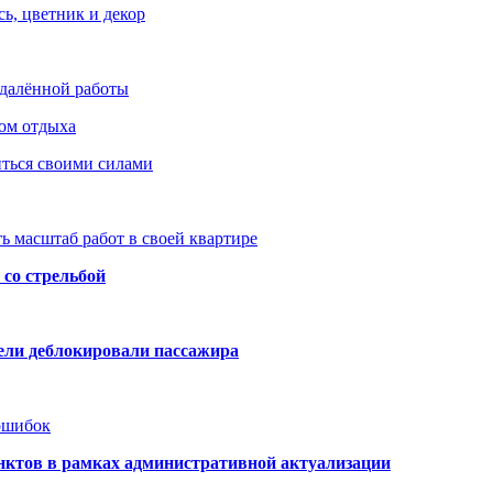
ь, цветник и декор
удалённой работы
ом отдыха
иться своими силами
ь масштаб работ в своей квартире
со стрельбой
тели деблокировали пассажира
 ошибок
нктов в рамках административной актуализации