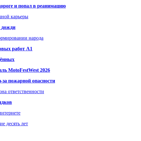
дороге и попал в реанимацию
шной карьеры
и дожди
формировании народа
овых работ A1
дённых
ль MotoFestWest 2026
з-за пожарной опасности
зона ответственности
ядков
интернете
е десять лет