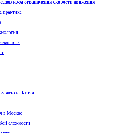
здов из-за ограничения скорости движения
а практике
е
хнология
ячая йога
ат
ом авто из Китая
юч в Москве
юбой сложности