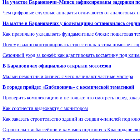
На участке Барановичи–Минск зафиксированы задержки пое
Чем цифровые слуховые аппараты отличаются от аналоговых н
На матче в Барановичах у болельщицы остановилось сердц
Как правильно укладывать фундаментные блоки: пошаговая те
Почему важно контролировать стресс и как в этом помогает гор
Сезонный уход за кожей: как адаптировать косметику под клим
В Барановичах официально открыли мотосезон
Малый ремонтный бизнес: с чего начинают частные мастера
В городе пройдет «Библионочь» с космической тематикой
Проверить комплектацию и не только: что смотреть перед заказ
Как соотнести видеокарту с монитором
Как заказать строительство зданий из сэндвич-панелей под кл
Строительство бассейнов и хамамов под ключ в Краснодаре л