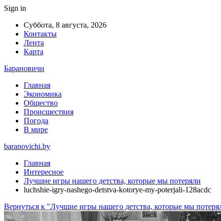
Sign in
Суббота, 8 августа, 2026
Контакты
Лента
Карта
Барановичи
Главная
Экономика
Общество
Происшествия
Погода
В мире
baranovichi.by
Главная
Интересное
Лучшие игры нашего детства, которые мы потеряли
luchshie-igry-nashego-detstva-kotorye-my-poterjali-128acdc
Вернуться к "Лучшие игры нашего детства, которые мы потеря