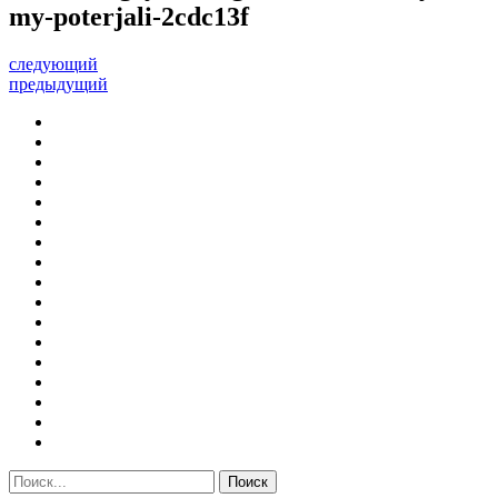
my-poterjali-2cdc13f
следующий
предыдущий