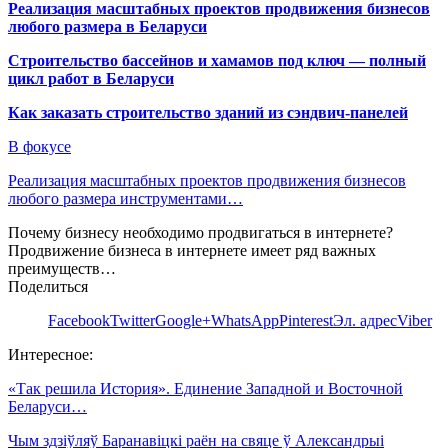
Реализация масштабных проектов продвижения бизнесов
любого размера в Беларуси
Строительство бассейнов и хамамов под ключ — полный
цикл работ в Беларуси
Как заказать строительство зданий из сэндвич-панелей
В фокусе
Реализация масштабных проектов продвижения бизнесов
любого размера инструментами…
Почему бизнесу необходимо продвигаться в интернете?
Продвижение бизнеса в интернете имеет ряд важных
преимуществ…
Поделиться
Facebook
Twitter
Google+
WhatsApp
Pinterest
Эл. адрес
Viber
Интересное:
«Так решила История». Единение Западной и Восточной
Беларуси…
Чым здзіўляў Баранавіцкі раён на свяце ў Александрыі