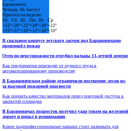
Барановичи
Четверг, 06 Август
Прогноз на неделю
Пт
Сб
Вс
Пн
Вт
Ср
+
22°
+
20°
+
22°
+
28°
+
26°
+
22°
+
15°
+
11°
+
10°
+
12°
+
16°
+
10°
В спальном корпусе детского лагеря под Барановичами
произошёл пожар
Отец по неосторожности отрубил пальцы 13-летней дочери
Как предприятия переходят от ручного труда к
автоматизированному производству
В Барановичском районе ограничили посещение лесов из-
за высокой пожарной опасности
Как оценить качество материалов перед покупкой доступа к
закрытой площадке
В Барановичах подросток получил удар током на железной
дороге и попал в реанимацию
Какие надпрофессиональные навыки стоит развивать для