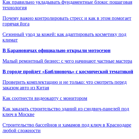
Как правильно укладывать фундаментные блоки: пошаговая
технология
Почему важно контролировать стресс и как в этом помогает
горячая йога
Сезонный уход за кожей: как адаптировать косметику под
климат
В Барановичах официально открыли мотосезон
Малый ремонтный бизнес: с чего начинают частные мастера
В городе пройдет «Библионочь» с космической тематикой
Проверить комплектацию и не только: что смотреть перед
заказом авто из Китая
Как соотнести видеокарту с монитором
Как заказать строительство зданий из сэндвич-панелей под
ключ в Москве
Строительство бассейнов и хамамов под ключ в Краснодаре
любой сложности