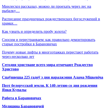
Минлесхоз рассказал, можно ли проехать через лес на
рыбалку…
Расписание праздничных рождественских богослужений в
храмах…
Как узнать и определить пробу золота?
Сносим и перестраиваем: как правильно демонтировать
старые постройки в Барановичах
Почему новые лифты в многоэтажках перестают работать
через несколько лет
Сегодня христиане всего мира отмечают Рождество
Христово
Спаўняецца 225 гадоў з дня нараджэння Адама Міцкевіча
Поэт белорусской земли. К 140-летию со дня рождения
Янки Купалы
Работа в Барановичах
Медицина Барановичей