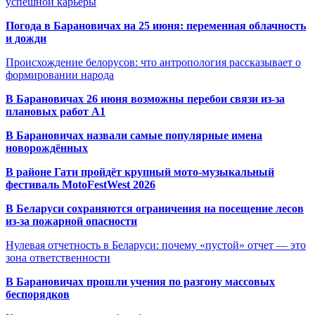
успешной карьеры
Погода в Барановичах на 25 июня: переменная облачность
и дожди
Происхождение белорусов: что антропология рассказывает о
формировании народа
В Барановичах 26 июня возможны перебои связи из-за
плановых работ A1
В Барановичах назвали самые популярные имена
новорождённых
В районе Гати пройдёт крупный мото-музыкальный
фестиваль MotoFestWest 2026
В Беларуси сохраняются ограничения на посещение лесов
из-за пожарной опасности
Нулевая отчетность в Беларуси: почему «пустой» отчет — это
зона ответственности
В Барановичах прошли учения по разгону массовых
беспорядков