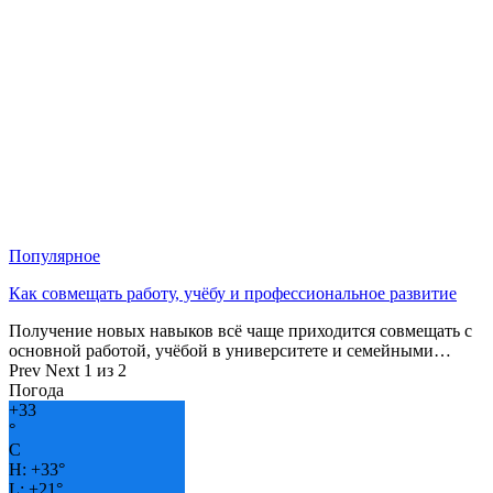
Популярное
Как совмещать работу, учёбу и профессиональное развитие
Получение новых навыков всё чаще приходится совмещать с
основной работой, учёбой в университете и семейными…
Prev
Next
1 из 2
Погода
+
33
°
C
H:
+
33°
L:
+
21°