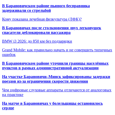
В Барановичском районе пьяного бесправника
задерживали со стрельбой
Кому показана лечебная физкультура (ЛФК)?
В Барановичах после столкновения двух легковушек
спасатели деблокировали пассажира
BMW i3 2026: до 850 км без подзарядки
Grand Mobile: как правильно начать и не совершить типичных
ошибок
В Барановичском районе уточнили границы населённых
пунктов в рамках административной актуализации
На участке Барановичи–Минск зафиксированы задержки
поездов из-за ограничения скорости движения
Чем цифровые слуховые аппараты отличаются от аналоговых
на практике
На матче в Барановичах у болельщицы остановилось
сердце