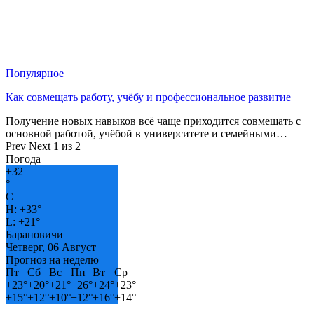
Популярное
Как совмещать работу, учёбу и профессиональное развитие
Получение новых навыков всё чаще приходится совмещать с
основной работой, учёбой в университете и семейными…
Prev
Next
1 из 2
Погода
+
32
°
C
H:
+
33°
L:
+
21°
Барановичи
Четверг, 06 Август
Прогноз на неделю
Пт
Сб
Вс
Пн
Вт
Ср
+
23°
+
20°
+
21°
+
26°
+
24°
+
23°
+
15°
+
12°
+
10°
+
12°
+
16°
+
14°