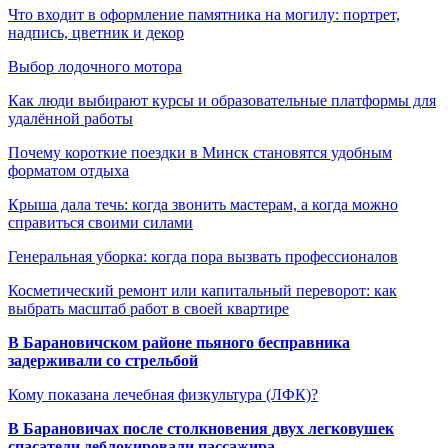
Что входит в оформление памятника на могилу: портрет,
надпись, цветник и декор
Выбор лодочного мотора
Как люди выбирают курсы и образовательные платформы для
удалённой работы
Почему короткие поездки в Минск становятся удобным
форматом отдыха
Крыша дала течь: когда звонить мастерам, а когда можно
справиться своими силами
Генеральная уборка: когда пора вызвать профессионалов
Косметический ремонт или капитальный переворот: как
выбрать масштаб работ в своей квартире
В Барановичском районе пьяного бесправника
задерживали со стрельбой
Кому показана лечебная физкультура (ЛФК)?
В Барановичах после столкновения двух легковушек
спасатели деблокировали пассажира