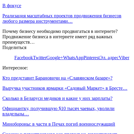
В фокусе
Реализация масштабных проектов продвижения бизнесов
любого размера инструментами…
Почему бизнесу необходимо продвигаться в интернете?
Продвижение бизнеса в интернете имеет ряд важных
преимуществ…
Поделиться
Facebook
Twitter
Google+
WhatsApp
Pinterest
Эл. адрес
Viber
Интересное:
Кто представит Барановичи на «Славянском базаре»?
Выручка участников ярмарки «Садовый Маркет» в Бресте…
Сколько в Беларуси медиков и какие у них зарплаты?
Официантку, получившую $10 тысяч чаевых, уволили
владельцы…
Минобороны: в части в Печах погиб военнослужащий