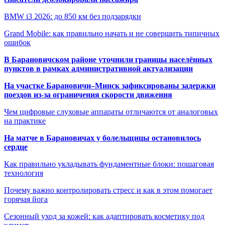
BMW i3 2026: до 850 км без подзарядки
Grand Mobile: как правильно начать и не совершить типичных
ошибок
В Барановичском районе уточнили границы населённых
пунктов в рамках административной актуализации
На участке Барановичи–Минск зафиксированы задержки
поездов из-за ограничения скорости движения
Чем цифровые слуховые аппараты отличаются от аналоговых
на практике
На матче в Барановичах у болельщицы остановилось
сердце
Как правильно укладывать фундаментные блоки: пошаговая
технология
Почему важно контролировать стресс и как в этом помогает
горячая йога
Сезонный уход за кожей: как адаптировать косметику под