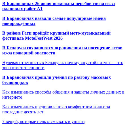
В Барановичах 26 июня возможны перебои связи из-за
плановых работ A1
В Барановичах назвали самые популярные имена
новорождённых
В районе Гати пройдёт крупный мото-музыкальный
фестиваль MotoFestWest 2026
В Беларуси сохраняются ограничения на посещение лесов
из-за пожарной опасности
Нулевая отчетность в Беларуси: почему «пустой» отчет — это
зона ответственности
В Барановичах прошли учения по разгону массовых
беспорядков
Как изменились способы общения и защиты личных данных в
интернете
Как изменились представления о комфортном жилье за
последние десять лет
7 вещей, которые нельзя смывать в унитаз