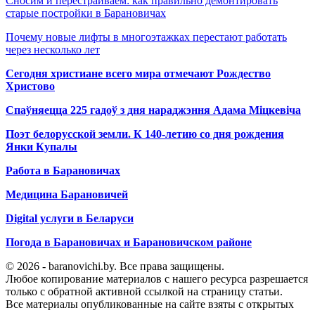
Сносим и перестраиваем: как правильно демонтировать
старые постройки в Барановичах
Почему новые лифты в многоэтажках перестают работать
через несколько лет
Сегодня христиане всего мира отмечают Рождество
Христово
Спаўняецца 225 гадоў з дня нараджэння Адама Міцкевіча
Поэт белорусской земли. К 140-летию со дня рождения
Янки Купалы
Работа в Барановичах
Медицина Барановичей
Digital услуги в Беларуси
Погода в Барановичах и Барановичском районе
© 2026 - baranovichi.by. Все права защищены.
Любое копирование материалов с нашего ресурса разрешается
только с обратной активной ссылкой на страницу статьи.
Все материалы опубликованные на сайте взяты с открытых