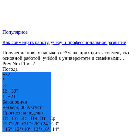
Популярное
Как совмещать работу, учёбу и профессиональное развитие
Получение новых навыков всё чаще приходится совмещать с
основной работой, учёбой в университете и семейными…
Prev
Next
1 из 2
Погода
+
32
°
C
H:
+
33°
L:
+
21°
Барановичи
Четверг, 06 Август
Прогноз на неделю
Пт
Сб
Вс
Пн
Вт
Ср
+
23°
+
20°
+
21°
+
26°
+
24°
+
23°
+
15°
+
12°
+
10°
+
12°
+
16°
+
14°