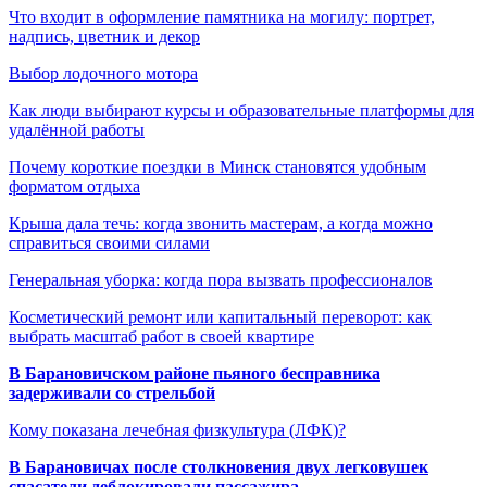
Что входит в оформление памятника на могилу: портрет,
надпись, цветник и декор
Выбор лодочного мотора
Как люди выбирают курсы и образовательные платформы для
удалённой работы
Почему короткие поездки в Минск становятся удобным
форматом отдыха
Крыша дала течь: когда звонить мастерам, а когда можно
справиться своими силами
Генеральная уборка: когда пора вызвать профессионалов
Косметический ремонт или капитальный переворот: как
выбрать масштаб работ в своей квартире
В Барановичском районе пьяного бесправника
задерживали со стрельбой
Кому показана лечебная физкультура (ЛФК)?
В Барановичах после столкновения двух легковушек
спасатели деблокировали пассажира