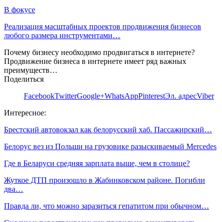
В фокусе
Реализация масштабных проектов продвижения бизнесов
любого размера инструментами…
Почему бизнесу необходимо продвигаться в интернете?
Продвижение бизнеса в интернете имеет ряд важных
преимуществ…
Поделиться
Facebook
Twitter
Google+
WhatsApp
Pinterest
Эл. адрес
Viber
Интересное:
Брестский автовокзал как белорусский хаб. Пассажирский…
Белорус вез из Польши на грузовике разыскиваемый Mercedes
Где в Беларуси средняя зарплата выше, чем в столице?
Жуткое ДТП произошло в Жабинковском районе. Погибли
два…
Правда ли, что можно заразиться гепатитом при обычном…