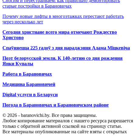
Сносим и перестраиваем: как правильно демонтировать
старые постройки в Барановичах
Почему новые лифты в многоэтажках перестают работать
через несколько лет
Сегодня христиане всего мира отмечают Рождество
Христово
Спаўняецца 225 гадоў з дня нараджэння Адама Міцкевіча
Поэт белорусской земли. К 140-летию со дня рождения
Янки Купалы
Работа в Барановичах
Медицина Барановичей
Digital услуги в Беларуси
Погода в Барановичах и Барановичском районе
© 2026 - baranovichi.by. Все права защищены.
Любое копирование материалов с нашего ресурса разрешается
только с обратной активной ссылкой на страницу статьи.
Все материалы опубликованные на сайте взяты с открытых