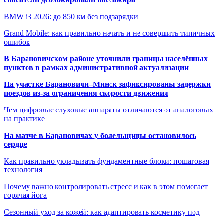
BMW i3 2026: до 850 км без подзарядки
Grand Mobile: как правильно начать и не совершить типичных
ошибок
В Барановичском районе уточнили границы населённых
пунктов в рамках административной актуализации
На участке Барановичи–Минск зафиксированы задержки
поездов из-за ограничения скорости движения
Чем цифровые слуховые аппараты отличаются от аналоговых
на практике
На матче в Барановичах у болельщицы остановилось
сердце
Как правильно укладывать фундаментные блоки: пошаговая
технология
Почему важно контролировать стресс и как в этом помогает
горячая йога
Сезонный уход за кожей: как адаптировать косметику под