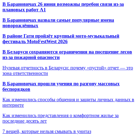
В Барановичах 26 июня возможны перебои связи из-за
плановых работ A1
В Барановичах назвали самые популярные имена
новорождённых
В районе Гати пройдёт крупный мото-музыкальный
фестиваль MotoFestWest 2026
В Беларуси сохраняются ограничения на посещение лесов
из-за пожарной опасности
Нулевая отчетность в Беларуси: почему «пустой» отчет — это
зона ответственности
В Барановичах прошли учения по разгону массовых
беспорядков
Как изменились способы общения и защиты личных данных в
интернете
Как изменились представления о комфортном жилье за
последние десять лет
7 вещей, которые нельзя смывать в унитаз