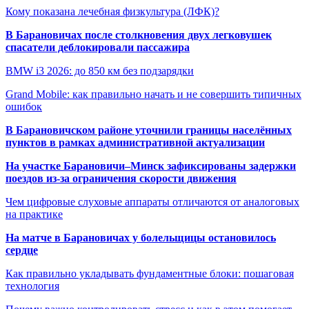
Кому показана лечебная физкультура (ЛФК)?
В Барановичах после столкновения двух легковушек
спасатели деблокировали пассажира
BMW i3 2026: до 850 км без подзарядки
Grand Mobile: как правильно начать и не совершить типичных
ошибок
В Барановичском районе уточнили границы населённых
пунктов в рамках административной актуализации
На участке Барановичи–Минск зафиксированы задержки
поездов из-за ограничения скорости движения
Чем цифровые слуховые аппараты отличаются от аналоговых
на практике
На матче в Барановичах у болельщицы остановилось
сердце
Как правильно укладывать фундаментные блоки: пошаговая
технология