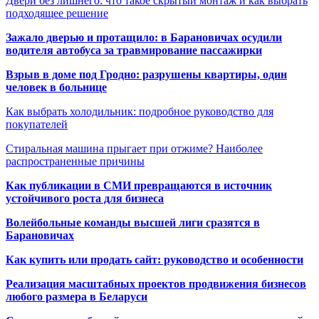
Двери без лишнего: что такое скрытый монтаж и как выбрать
подходящее решение
Зажало дверью и протащило: в Барановичах осудили
водителя автобуса за травмирование пассажирки
Взрыв в доме под Гродно: разрушены квартиры, один
человек в больнице
Как выбрать холодильник: подробное руководство для
покупателей
Стиральная машина прыгает при отжиме? Наиболее
распространенные причины
Как публикации в СМИ превращаются в источник
устойчивого роста для бизнеса
Волейбольные команды высшей лиги сразятся в
Барановичах
Как купить или продать сайт: руководство и особенности
Реализация масштабных проектов продвижения бизнесов
любого размера в Беларуси