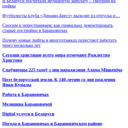
В Беларуси посчитали медианную зарплату – смотрим на
цифры
Футболисты клуба «Динамо-Брест» выходят из отпуска и…
Сносим и перестраиваем: как правильно демонтировать
старые постройки в Барановичах
Почему новые лифты в многоэтажках перестают работать
через несколько лет
Сегодня христиане всего мира отмечают Рождество
Христово
Спаўняецца 225 гадоў з дня нараджэння Адама Міцкевіча
Поэт белорусской земли. К 140-летию со дня рождения
Янки Купалы
Работа в Барановичах
Медицина Барановичей
Digital услуги в Беларуси
Погода в Барановичах и Барановичском районе