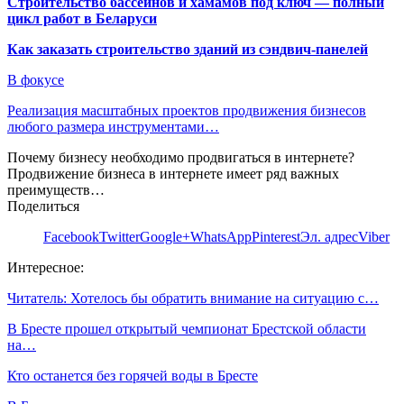
Строительство бассейнов и хамамов под ключ — полный
цикл работ в Беларуси
Как заказать строительство зданий из сэндвич-панелей
В фокусе
Реализация масштабных проектов продвижения бизнесов
любого размера инструментами…
Почему бизнесу необходимо продвигаться в интернете?
Продвижение бизнеса в интернете имеет ряд важных
преимуществ…
Поделиться
Facebook
Twitter
Google+
WhatsApp
Pinterest
Эл. адрес
Viber
Интересное:
Читатель: Хотелось бы обратить внимание на ситуацию с…
В Бресте прошел открытый чемпионат Брестской области
на…
Кто останется без горячей воды в Бресте