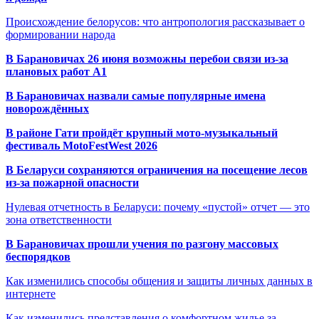
Происхождение белорусов: что антропология рассказывает о
формировании народа
В Барановичах 26 июня возможны перебои связи из-за
плановых работ A1
В Барановичах назвали самые популярные имена
новорождённых
В районе Гати пройдёт крупный мото-музыкальный
фестиваль MotoFestWest 2026
В Беларуси сохраняются ограничения на посещение лесов
из-за пожарной опасности
Нулевая отчетность в Беларуси: почему «пустой» отчет — это
зона ответственности
В Барановичах прошли учения по разгону массовых
беспорядков
Как изменились способы общения и защиты личных данных в
интернете
Как изменились представления о комфортном жилье за