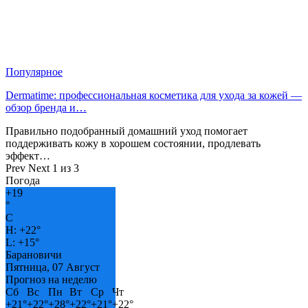
Популярное
Dermatime: профессиональная косметика для ухода за кожей —
обзор бренда и…
Правильно подобранный домашний уход помогает
поддерживать кожу в хорошем состоянии, продлевать
эффект…
Prev
Next
1 из 3
Погода
+
19
°
C
H:
+
22°
L:
+
15°
Барановичи
Пятница, 07 Август
Прогноз на неделю
Сб
Вс
Пн
Вт
Ср
Чт
+
21°
+
22°
+
28°
+
22°
+
21°
+
22°