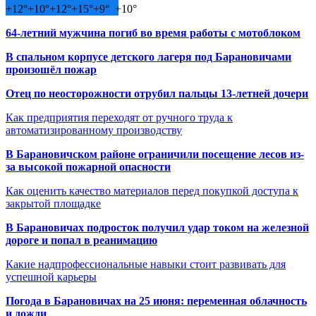
+
12°
+
10°
+
12°
+
15°
+
9°
+
10°
64-летний мужчина погиб во время работы с мотоблоком
В спальном корпусе детского лагеря под Барановичами
произошёл пожар
Отец по неосторожности отрубил пальцы 13-летней дочери
Как предприятия переходят от ручного труда к
автоматизированному производству
В Барановичском районе ограничили посещение лесов из-
за высокой пожарной опасности
Как оценить качество материалов перед покупкой доступа к
закрытой площадке
В Барановичах подросток получил удар током на железной
дороге и попал в реанимацию
Какие надпрофессиональные навыки стоит развивать для
успешной карьеры
Погода в Барановичах на 25 июня: переменная облачность
и дожди