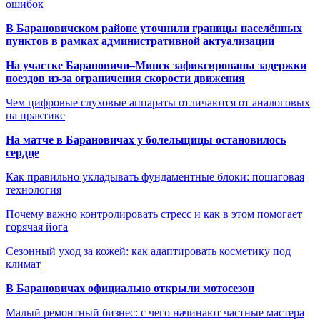
ошибок
В Барановичском районе уточнили границы населённых
пунктов в рамках административной актуализации
На участке Барановичи–Минск зафиксированы задержки
поездов из-за ограничения скорости движения
Чем цифровые слуховые аппараты отличаются от аналоговых
на практике
На матче в Барановичах у болельщицы остановилось
сердце
Как правильно укладывать фундаментные блоки: пошаговая
технология
Почему важно контролировать стресс и как в этом помогает
горячая йога
Сезонный уход за кожей: как адаптировать косметику под
климат
В Барановичах официально открыли мотосезон
Малый ремонтный бизнес: с чего начинают частные мастера