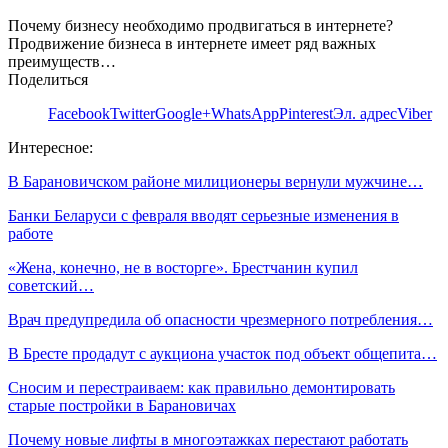
Почему бизнесу необходимо продвигаться в интернете?
Продвижение бизнеса в интернете имеет ряд важных
преимуществ…
Поделиться
Facebook
Twitter
Google+
WhatsApp
Pinterest
Эл. адрес
Viber
Интересное:
В Барановичском районе милиционеры вернули мужчине…
Банки Беларуси с февраля вводят серьезные изменения в
работе
«Жена, конечно, не в восторге». Брестчанин купил
советский…
Врач предупредила об опасности чрезмерного потребления…
В Бресте продадут с аукциона участок под объект общепита…
Сносим и перестраиваем: как правильно демонтировать
старые постройки в Барановичах
Почему новые лифты в многоэтажках перестают работать