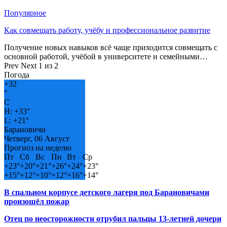
Популярное
Как совмещать работу, учёбу и профессиональное развитие
Получение новых навыков всё чаще приходится совмещать с
основной работой, учёбой в университете и семейными…
Prev
Next
1 из 2
Погода
+
32
°
C
H:
+
33°
L:
+
21°
Барановичи
Четверг, 06 Август
Прогноз на неделю
Пт
Сб
Вс
Пн
Вт
Ср
+
23°
+
20°
+
21°
+
26°
+
24°
+
23°
+
15°
+
12°
+
10°
+
12°
+
16°
+
14°
В спальном корпусе детского лагеря под Барановичами
произошёл пожар
Отец по неосторожности отрубил пальцы 13-летней дочери