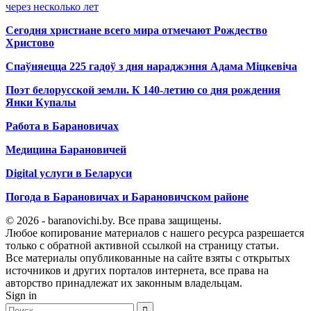
через несколько лет
Сегодня христиане всего мира отмечают Рождество
Христово
Спаўняецца 225 гадоў з дня нараджэння Адама Міцкевіча
Поэт белорусской земли. К 140-летию со дня рождения
Янки Купалы
Работа в Барановичах
Медицина Барановичей
Digital услуги в Беларуси
Погода в Барановичах и Барановичском районе
© 2026 - baranovichi.by. Все права защищены.
Любое копирование материалов с нашего ресурса разрешается
только с обратной активной ссылкой на страницу статьи.
Все материалы опубликованные на сайте взяты с открытых
источников и других порталов интернета, все права на
авторство принадлежат их законным владельцам.
Sign in