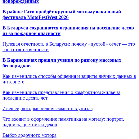
новорождённых
В районе Гати пройдёт крупный мото-музыкальный
фестиваль MotoFestWest 2026
В Беларуси сохраняются ограничения на посещение лесов
из-за пожарной опасности
Нулевая отчетность в Беларуси: почему «пустой» отчет — это
зона ответственности
В Барановичах прошли учения по разгону массовых
беспорядков
Как изменились способы общения и защиты личных данных в
интернете
Как изменились представления о комфортном жилье за
последние десять лет
7 вещей, которые нельзя смывать в унитаз
Что входит в оформление памятника на могилу: портрет,
надпись, цветник и декор
Выбор лодочного мотора