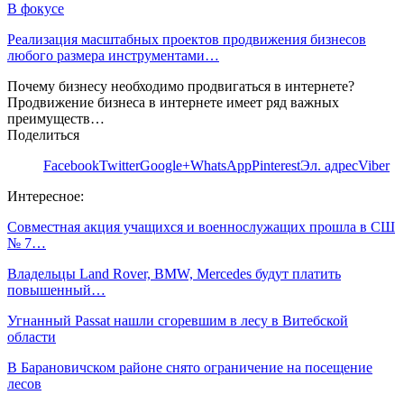
В фокусе
Реализация масштабных проектов продвижения бизнесов
любого размера инструментами…
Почему бизнесу необходимо продвигаться в интернете?
Продвижение бизнеса в интернете имеет ряд важных
преимуществ…
Поделиться
Facebook
Twitter
Google+
WhatsApp
Pinterest
Эл. адрес
Viber
Интересное:
Совместная акция учащихся и военнослужащих прошла в СШ
№ 7…
Владельцы Land Rover, BMW, Mercedes будут платить
повышенный…
Угнанный Passat нашли сгоревшим в лесу в Витебской
области
В Барановичском районе снято ограничение на посещение
лесов