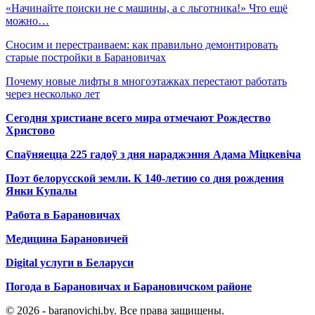
«Начинайте поиски не с машины, а с льготника!» Что ещё
можно…
Сносим и перестраиваем: как правильно демонтировать
старые постройки в Барановичах
Почему новые лифты в многоэтажках перестают работать
через несколько лет
Сегодня христиане всего мира отмечают Рождество
Христово
Спаўняецца 225 гадоў з дня нараджэння Адама Міцкевіча
Поэт белорусской земли. К 140-летию со дня рождения
Янки Купалы
Работа в Барановичах
Медицина Барановичей
Digital услуги в Беларуси
Погода в Барановичах и Барановичском районе
© 2026 - baranovichi.by. Все права защищены.