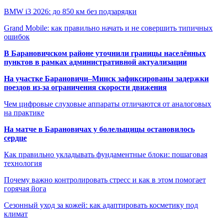
BMW i3 2026: до 850 км без подзарядки
Grand Mobile: как правильно начать и не совершить типичных
ошибок
В Барановичском районе уточнили границы населённых
пунктов в рамках административной актуализации
На участке Барановичи–Минск зафиксированы задержки
поездов из-за ограничения скорости движения
Чем цифровые слуховые аппараты отличаются от аналоговых
на практике
На матче в Барановичах у болельщицы остановилось
сердце
Как правильно укладывать фундаментные блоки: пошаговая
технология
Почему важно контролировать стресс и как в этом помогает
горячая йога
Сезонный уход за кожей: как адаптировать косметику под
климат