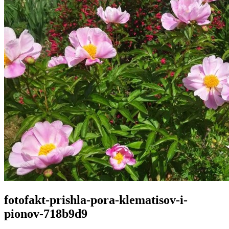
fotofakt-prishla-pora-klematisov-i-
pionov-718b9d9