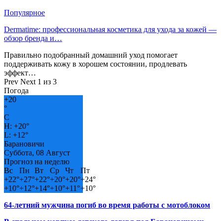
Популярное
Dermatime: профессиональная косметика для ухода за кожей —
обзор бренда и…
Правильно подобранный домашний уход помогает
поддерживать кожу в хорошем состоянии, продлевать
эффект…
Prev
Next
1 из 3
Погода
+
20
°
C
H:
+
20°
L:
+
12°
Барановичи
Суббота, 08 Август
Прогноз на неделю
Вс
Пн
Вт
Ср
Чт
Пт
+
22°
+
27°
+
22°
+
20°
+
20°
+
24°
+
10°
+
12°
+
14°
+
10°
+
11°
+
10°
64-летний мужчина погиб во время работы с мотоблоком