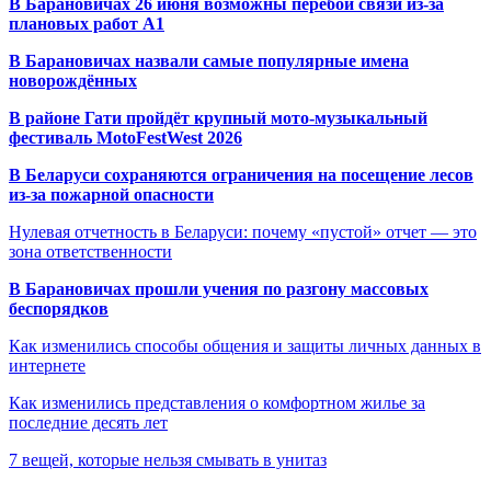
В Барановичах 26 июня возможны перебои связи из-за
плановых работ A1
В Барановичах назвали самые популярные имена
новорождённых
В районе Гати пройдёт крупный мото-музыкальный
фестиваль MotoFestWest 2026
В Беларуси сохраняются ограничения на посещение лесов
из-за пожарной опасности
Нулевая отчетность в Беларуси: почему «пустой» отчет — это
зона ответственности
В Барановичах прошли учения по разгону массовых
беспорядков
Как изменились способы общения и защиты личных данных в
интернете
Как изменились представления о комфортном жилье за
последние десять лет
7 вещей, которые нельзя смывать в унитаз