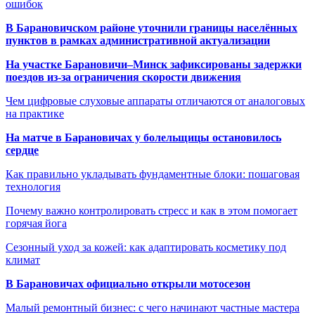
ошибок
В Барановичском районе уточнили границы населённых
пунктов в рамках административной актуализации
На участке Барановичи–Минск зафиксированы задержки
поездов из-за ограничения скорости движения
Чем цифровые слуховые аппараты отличаются от аналоговых
на практике
На матче в Барановичах у болельщицы остановилось
сердце
Как правильно укладывать фундаментные блоки: пошаговая
технология
Почему важно контролировать стресс и как в этом помогает
горячая йога
Сезонный уход за кожей: как адаптировать косметику под
климат
В Барановичах официально открыли мотосезон
Малый ремонтный бизнес: с чего начинают частные мастера