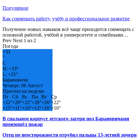
Популярное
Как совмещать работу, учёбу и профессиональное развитие
Получение новых навыков всё чаще приходится совмещать с
основной работой, учёбой в университете и семейными…
Prev
Next
1 из 2
Погода
+
33
°
C
H:
+
33°
L:
+
21°
Барановичи
Четверг, 06 Август
Прогноз на неделю
Пт
Сб
Вс
Пн
Вт
Ср
+
22°
+
20°
+
22°
+
28°
+
26°
+
22°
+
15°
+
11°
+
10°
+
12°
+
16°
+
10°
В спальном корпусе детского лагеря под Барановичами
произошёл пожар
Отец по неосторожности отрубил пальцы 13-летней дочери