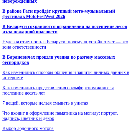
новорождённых
В районе Гати пройдёт крупный мото-музыкальный
фестиваль MotoFestWest 2026
В Беларуси сохраняются ограничения на посещение лесов
из-за пожарной опасности
Нулевая отчетность в Беларуси: почему «пустой» отчет — это
зона ответственности
В Барановичах прошли учения по разгону массовых
беспорядков
Как изменились способы общения и защиты личных данных в
интернете
Как изменились представления о комфортном жилье за
последние десять лет
7 вещей, которые нельзя смывать в унитаз
Что входит в оформление памятника на могилу: портрет,
надпись, цветник и декор
Выбор лодочного мотора