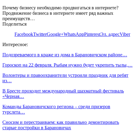
Почему бизнесу необходимо продвигаться в интернете?
Продвижение бизнеса в интернете имеет ряд важных
преимуществ…
Поделиться
Facebook
Twitter
Google+
WhatsApp
Pinterest
Эл. адрес
Viber
Интересное:
Подозреваемого в краже из дома в Барановичском районе…
Гороскоп на 22 февраля. Рыбам нужно будет укрепить тылы,…
Волонтеры и правоохранители устроили праздник для ребят
из…
В Бресте проходит международный шахматный фестиваль
«Черная…
Команды Барановичского региона – среди призеров
турслета…
Сносим и перестраиваем: как правильно демонтировать
старые постройки в Барановичах