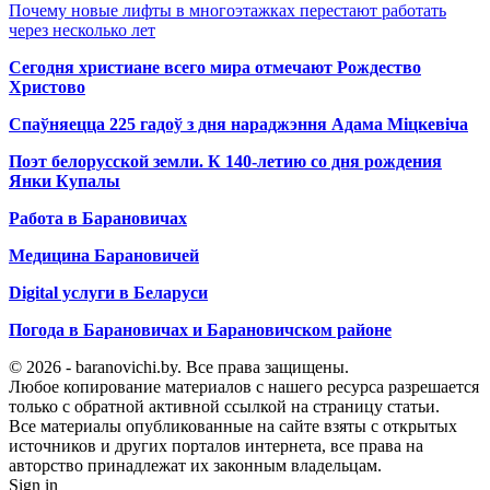
Почему новые лифты в многоэтажках перестают работать
через несколько лет
Сегодня христиане всего мира отмечают Рождество
Христово
Спаўняецца 225 гадоў з дня нараджэння Адама Міцкевіча
Поэт белорусской земли. К 140-летию со дня рождения
Янки Купалы
Работа в Барановичах
Медицина Барановичей
Digital услуги в Беларуси
Погода в Барановичах и Барановичском районе
© 2026 - baranovichi.by. Все права защищены.
Любое копирование материалов с нашего ресурса разрешается
только с обратной активной ссылкой на страницу статьи.
Все материалы опубликованные на сайте взяты с открытых
источников и других порталов интернета, все права на
авторство принадлежат их законным владельцам.
Sign in