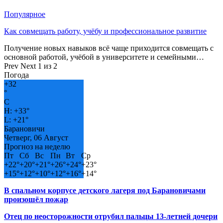
Популярное
Как совмещать работу, учёбу и профессиональное развитие
Получение новых навыков всё чаще приходится совмещать с
основной работой, учёбой в университете и семейными…
Prev
Next
1 из 2
Погода
+
32
°
C
H:
+
33°
L:
+
21°
Барановичи
Четверг, 06 Август
Прогноз на неделю
Пт
Сб
Вс
Пн
Вт
Ср
+
22°
+
20°
+
21°
+
26°
+
24°
+
23°
+
15°
+
12°
+
10°
+
12°
+
16°
+
14°
В спальном корпусе детского лагеря под Барановичами
произошёл пожар
Отец по неосторожности отрубил пальцы 13-летней дочери