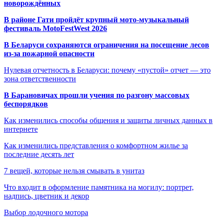
новорождённых
В районе Гати пройдёт крупный мото-музыкальный
фестиваль MotoFestWest 2026
В Беларуси сохраняются ограничения на посещение лесов
из-за пожарной опасности
Нулевая отчетность в Беларуси: почему «пустой» отчет — это
зона ответственности
В Барановичах прошли учения по разгону массовых
беспорядков
Как изменились способы общения и защиты личных данных в
интернете
Как изменились представления о комфортном жилье за
последние десять лет
7 вещей, которые нельзя смывать в унитаз
Что входит в оформление памятника на могилу: портрет,
надпись, цветник и декор
Выбор лодочного мотора