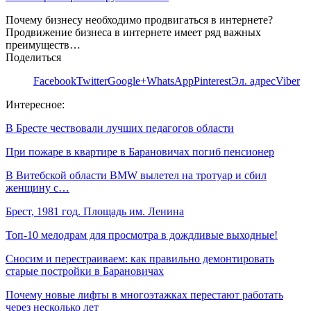
Почему бизнесу необходимо продвигаться в интернете?
Продвижение бизнеса в интернете имеет ряд важных
преимуществ…
Поделиться
Facebook
Twitter
Google+
WhatsApp
Pinterest
Эл. адрес
Viber
Интересное:
В Бресте чествовали лучших педагогов области
При пожаре в квартире в Барановичах погиб пенсионер
В Витебской области BMW вылетел на тротуар и сбил
женщину с…
Брест, 1981 год. Площадь им. Ленина
Топ-10 мелодрам для просмотра в дождливые выходные!
Сносим и перестраиваем: как правильно демонтировать
старые постройки в Барановичах
Почему новые лифты в многоэтажках перестают работать
через несколько лет