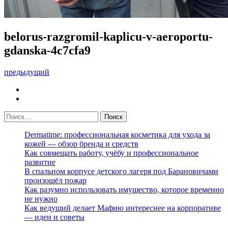
belorus-razgromil-kaplicu-v-aeroportu-
gdanska-4c7cfa9
предыдущий
Dermatime: профессиональная косметика для ухода за
кожей — обзор бренда и средств
Как совмещать работу, учёбу и профессиональное
развитие
В спальном корпусе детского лагеря под Барановичами
произошёл пожар
Как разумно использовать имущество, которое временно
не нужно
Как ведущий делает Мафию интереснее на корпоративе
— идеи и советы