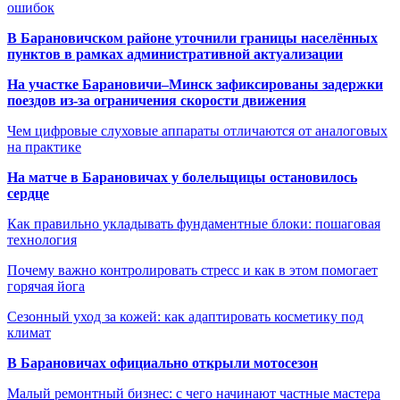
ошибок
В Барановичском районе уточнили границы населённых
пунктов в рамках административной актуализации
На участке Барановичи–Минск зафиксированы задержки
поездов из-за ограничения скорости движения
Чем цифровые слуховые аппараты отличаются от аналоговых
на практике
На матче в Барановичах у болельщицы остановилось
сердце
Как правильно укладывать фундаментные блоки: пошаговая
технология
Почему важно контролировать стресс и как в этом помогает
горячая йога
Сезонный уход за кожей: как адаптировать косметику под
климат
В Барановичах официально открыли мотосезон
Малый ремонтный бизнес: с чего начинают частные мастера