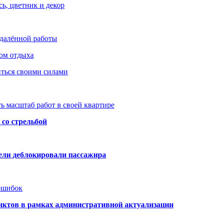
ь, цветник и декор
удалённой работы
ом отдыха
иться своими силами
ь масштаб работ в своей квартире
со стрельбой
тели деблокировали пассажира
 ошибок
нктов в рамках административной актуализации