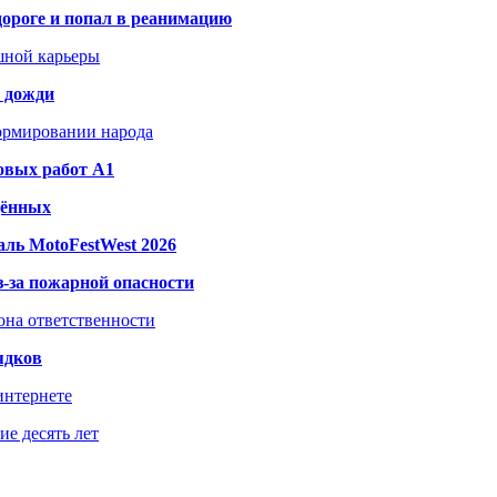
дороге и попал в реанимацию
шной карьеры
и дожди
формировании народа
овых работ A1
дённых
ль MotoFestWest 2026
з-за пожарной опасности
зона ответственности
ядков
интернете
е десять лет