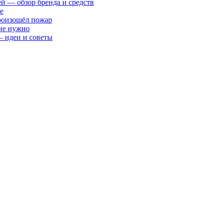
ей — обзор бренда и средств
е
произошёл пожар
 не нужно
— идеи и советы