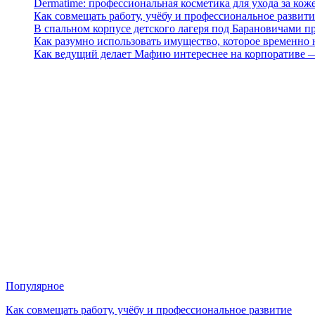
Dermatime: профессиональная косметика для ухода за кож
Как совмещать работу, учёбу и профессиональное развити
В спальном корпусе детского лагеря под Барановичами 
Как разумно использовать имущество, которое временно
Как ведущий делает Мафию интереснее на корпоративе 
Популярное
Как совмещать работу, учёбу и профессиональное развитие