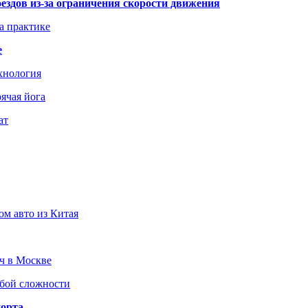
здов из-за ограничения скорости движения
а практике
е
хнология
ячая йога
ат
ом авто из Китая
юч в Москве
юбой сложности
порта