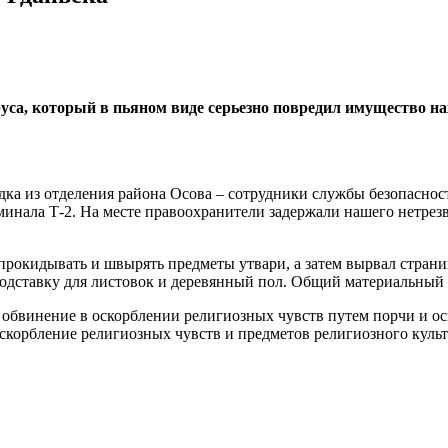
руса, который в пьяном виде серьезно повредил имущество на
дка из отделения района Осова – сотрудники службы безопасно
инала Т-2. На месте правоохранители задержали нашего нетрезво
прокидывать и швырять предметы утвари, а затем вырвал страни
подставку для листовок и деревянный пол. Общий материальный 
 обвинение в оскорблении религиозных чувств путем порчи и ос
корбление религиозных чувств и предметов религиозного культа 