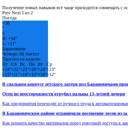
Получение новых навыков всё чаще приходится совмещать с о
Prev
Next
1 из 2
Погода
+
30
°
C
H:
+
34°
L:
+
21°
Барановичи
Четверг, 06 Август
Прогноз на неделю
Пт
Сб
Вс
Пн
Вт
Ср
+
24°
+
21°
+
22°
+
26°
+
24°
+
23°
+
15°
+
11°
+
10°
+
12°
+
16°
+
12°
В спальном корпусе детского лагеря под Барановичами пр
Отец по неосторожности отрубил пальцы 13-летней дочери
Как предприятия переходят от ручного труда к автоматизиров
В Барановичском районе ограничили посещение лесов из-з
Как оценить качество материалов перед покупкой доступа к з