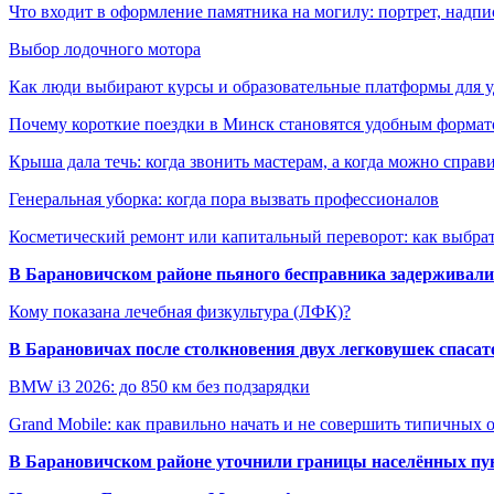
Что входит в оформление памятника на могилу: портрет, надпис
Выбор лодочного мотора
Как люди выбирают курсы и образовательные платформы для 
Почему короткие поездки в Минск становятся удобным формат
Крыша дала течь: когда звонить мастерам, а когда можно справ
Генеральная уборка: когда пора вызвать профессионалов
Косметический ремонт или капитальный переворот: как выбрат
В Барановичском районе пьяного бесправника задерживали 
Кому показана лечебная физкультура (ЛФК)?
В Барановичах после столкновения двух легковушек спаса
BMW i3 2026: до 850 км без подзарядки
Grand Mobile: как правильно начать и не совершить типичных
В Барановичском районе уточнили границы населённых пу