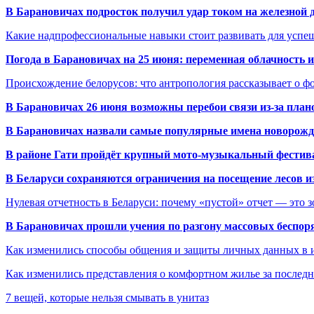
В Барановичах подросток получил удар током на железной 
Какие надпрофессиональные навыки стоит развивать для успе
Погода в Барановичах на 25 июня: переменная облачность 
Происхождение белорусов: что антропология рассказывает о 
В Барановичах 26 июня возможны перебои связи из-за план
В Барановичах назвали самые популярные имена новорож
В районе Гати пройдёт крупный мото-музыкальный фестива
В Беларуси сохраняются ограничения на посещение лесов и
Нулевая отчетность в Беларуси: почему «пустой» отчет — это 
В Барановичах прошли учения по разгону массовых беспор
Как изменились способы общения и защиты личных данных в 
Как изменились представления о комфортном жилье за последни
7 вещей, которые нельзя смывать в унитаз