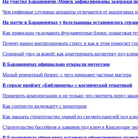
На участке Барановичи–Минск зафиксированы задержки пое
Чем цифровые слуховые аппараты отличаются от аналоговых н
На матче в Барановичах у болельщицы остановилось сердц
Как правильно укладывать фундаментные блоки: пошаговая те
Почему важно контролировать стресс и как в этом помогает гор
Сезонный уход за кожей: как адаптировать косметику под клим
В Барановичах официально открыли мотосезон
Малый ремонтный бизнес: с чего начинают частные мастера
В городе пройдет «Библионочь» с космической тематикой
Проверить комплектацию и не только: что смотреть перед заказ
Как соотнести видеокарту с монитором
Как заказать строительство зданий из сэндвич-панелей под кл
Строительство бассейнов и хамамов под ключ в Краснодаре л
В Барановичах обновляют остановки общественного транс