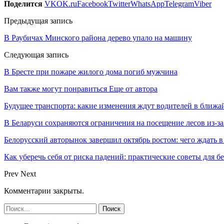
Поделится
VK
OK.ru
Facebook
Twitter
WhatsApp
Telegram
Viber
Предыдущая запись
В Раубичах Минского района дерево упало на машину
Следующая запись
В Бресте при пожаре жилого дома погиб мужчина
Вам также могут понравиться
Еще от автора
Будущее транспорта: какие изменения ждут водителей в ближа
В Беларуси сохраняются ограничения на посещение лесов из-з
Белорусский авторынок завершил октябрь ростом: чего ждать в
Как уберечь себя от риска падений: практические советы для б
Prev
Next
Комментарии закрыты.