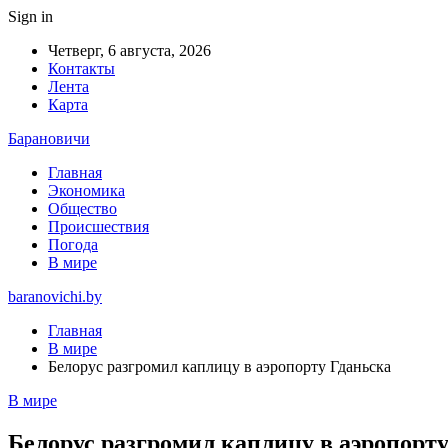
Sign in
Четверг, 6 августа, 2026
Контакты
Лента
Карта
Барановичи
Главная
Экономика
Общество
Происшествия
Погода
В мире
baranovichi.by
Главная
В мире
Белорус разгромил каплицу в аэропорту Гданьска
В мире
Белорус разгромил каплицу в аэропорт