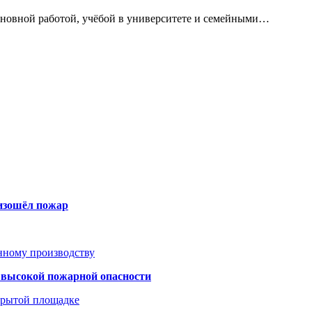
сновной работой, учёбой в университете и семейными…
оизошёл пожар
анному производству
а высокой пожарной опасности
акрытой площадке