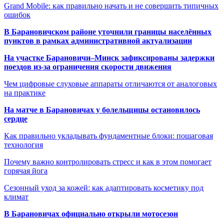
Grand Mobile: как правильно начать и не совершить типичных
ошибок
В Барановичском районе уточнили границы населённых
пунктов в рамках административной актуализации
На участке Барановичи–Минск зафиксированы задержки
поездов из-за ограничения скорости движения
Чем цифровые слуховые аппараты отличаются от аналоговых
на практике
На матче в Барановичах у болельщицы остановилось
сердце
Как правильно укладывать фундаментные блоки: пошаговая
технология
Почему важно контролировать стресс и как в этом помогает
горячая йога
Сезонный уход за кожей: как адаптировать косметику под
климат
В Барановичах официально открыли мотосезон