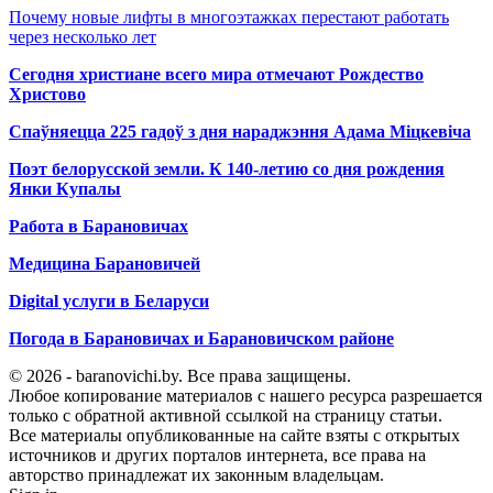
Почему новые лифты в многоэтажках перестают работать
через несколько лет
Сегодня христиане всего мира отмечают Рождество
Христово
Спаўняецца 225 гадоў з дня нараджэння Адама Міцкевіча
Поэт белорусской земли. К 140-летию со дня рождения
Янки Купалы
Работа в Барановичах
Медицина Барановичей
Digital услуги в Беларуси
Погода в Барановичах и Барановичском районе
© 2026 - baranovichi.by. Все права защищены.
Любое копирование материалов с нашего ресурса разрешается
только с обратной активной ссылкой на страницу статьи.
Все материалы опубликованные на сайте взяты с открытых
источников и других порталов интернета, все права на
авторство принадлежат их законным владельцам.