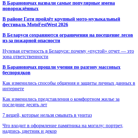
В Барановичах назвали самые популярные имена
новорождённых
В районе Гати пройдёт крупный мото-музыкальный
фестиваль MotoFestWest 2026
В Беларуси сохраняются ограничения на посещение лесов
из-за пожарной опасности
Нулевая отчетность в Беларуси: почему «пустой» отчет — это
зона ответственности
В Барановичах прошли учения по разгону массовых
беспорядков
Как изменились способы общения и защиты личных данных в
интернете
Как изменились представления о комфортном жилье за
последние десять лет
7 вещей, которые нельзя смывать в унитаз
Что входит в оформление памятника на могилу: портрет,
надпись, цветник и декор