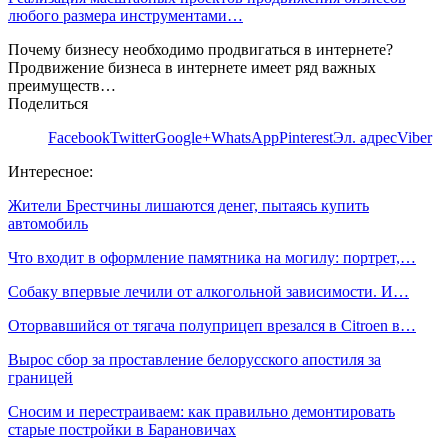
любого размера инструментами…
Почему бизнесу необходимо продвигаться в интернете?
Продвижение бизнеса в интернете имеет ряд важных
преимуществ…
Поделиться
Facebook
Twitter
Google+
WhatsApp
Pinterest
Эл. адрес
Viber
Интересное:
Жители Брестчины лишаются денег, пытаясь купить
автомобиль
Что входит в оформление памятника на могилу: портрет,…
Собаку впервые лечили от алкогольной зависимости. И…
Оторвавшийся от тягача полуприцеп врезался в Citroen в…
Вырос сбор за проставление белорусского апостиля за
границей
Сносим и перестраиваем: как правильно демонтировать
старые постройки в Барановичах