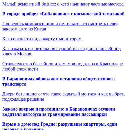
Малый ремонтный бизнес: с чего начинают частные мастера
В городе пройдет «Библионочь» с космической тематикой
Проверить комплектацию и не только: что смотреть перед
заказом авто из Китая
Как соотнести видеокарту с монитором
Как заказать строительство зданий из сэндвич-панелей под
ключ в Москве
Строительство бассейнов и хамамов под ключ в Краснодаре
любой сложности
В Барановичах обновляют остановки общественного
транспорта
Двери без лишнего: что такое скрытый монтаж и как выбрать
подходящее решение
Зажало дверью и протащило: в Барановичах осудили
водителя автобуса за травмирование пассажирки
Взрыв в доме под Гродно: разрушены квартиры, один
человек в больнице