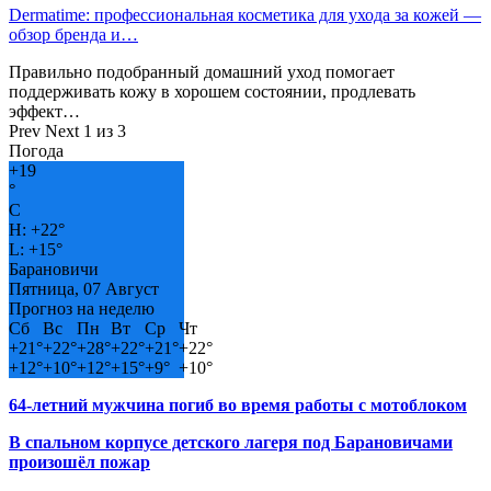
Dermatime: профессиональная косметика для ухода за кожей —
обзор бренда и…
Правильно подобранный домашний уход помогает
поддерживать кожу в хорошем состоянии, продлевать
эффект…
Prev
Next
1 из 3
Погода
+
19
°
C
H:
+
22°
L:
+
15°
Барановичи
Пятница, 07 Август
Прогноз на неделю
Сб
Вс
Пн
Вт
Ср
Чт
+
21°
+
22°
+
28°
+
22°
+
21°
+
22°
+
12°
+
10°
+
12°
+
15°
+
9°
+
10°
64-летний мужчина погиб во время работы с мотоблоком
В спальном корпусе детского лагеря под Барановичами
произошёл пожар