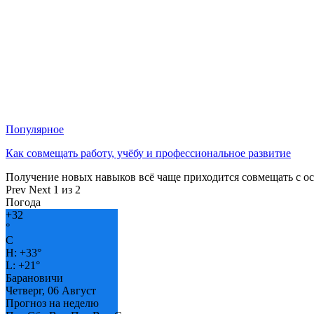
Популярное
Как совмещать работу, учёбу и профессиональное развитие
Получение новых навыков всё чаще приходится совмещать с о
Prev
Next
1 из 2
Погода
+
32
°
C
H:
+
33°
L:
+
21°
Барановичи
Четверг, 06 Август
Прогноз на неделю