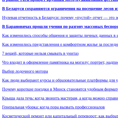
В Беларуси сохраняются ограничения на посещение лесов и
Нулевая отчетность в Беларуси: почему «пустой» отчет — это 
В Барановичах прошли учения по разгону массовых беспор
Как изменились способы общения и защиты личных данных в 
Как изменились представления о комфортном жилье за последни
7 вещей, которые нельзя смывать в унитаз
Что входит в оформление памятника на могилу: портрет, надпис
Выбор лодочного мотора
Как люди выбирают курсы и образовательные платформы для 
Почему короткие поездки в Минск становятся удобным формат
Крыша дала течь: когда звонить мастерам, а когда можно справ
Генеральная уборка: когда пора вызвать профессионалов
Косметический ремонт или капитальный переворот: как выбрат