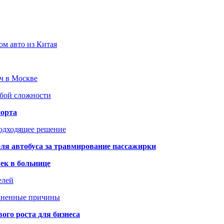
ом авто из Китая
юч в Москве
юбой сложности
порта
подходящее решение
ля автобуса за травмирование пассажирки
ек в больнице
елей
раненные причины
го роста для бизнеса