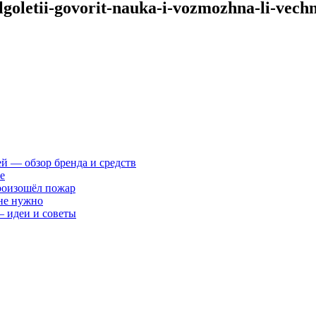
lgoletii-govorit-nauka-i-vozmozhna-li-vec
ей — обзор бренда и средств
е
произошёл пожар
 не нужно
— идеи и советы