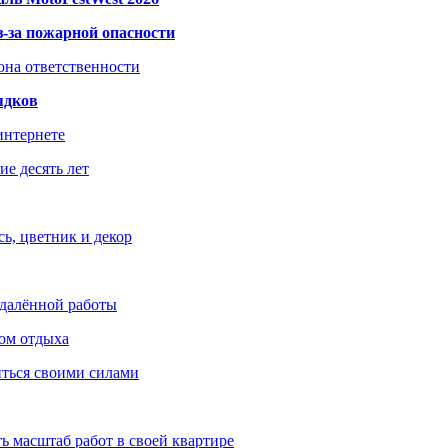
з-за пожарной опасности
зона ответственности
ядков
интернете
е десять лет
ь, цветник и декор
удалённой работы
ом отдыха
иться своими силами
ь масштаб работ в своей квартире