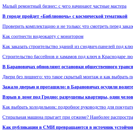
Малый ремонтный бизнес: с чего начинают частные мастера
В городе пройдет «Библионочь» с космической тематикой
Проверить комплектацию и не только: что смотреть перед заказ
Как соотнести видеокарту с монитором
Как заказать строительство зданий из сэндвич-панелей под кл
Строительство бассейнов и хамамов под ключ в Краснодаре л
В Барановичах обновляют остановки общественного транс
Двери без лишнего: что такое скрытый монтаж и как выбрать 
Зажало дверью и протащило: в Барановичах осудили водите
Взрыв в доме под Гродно: разрушены квартиры, один челов
Как выбрать холодильник: подробное руководство для покупат
Стиральная машина прыгает при отжиме? Наиболее распрост
Как публикации в СМИ превращаются в источник устойчиво