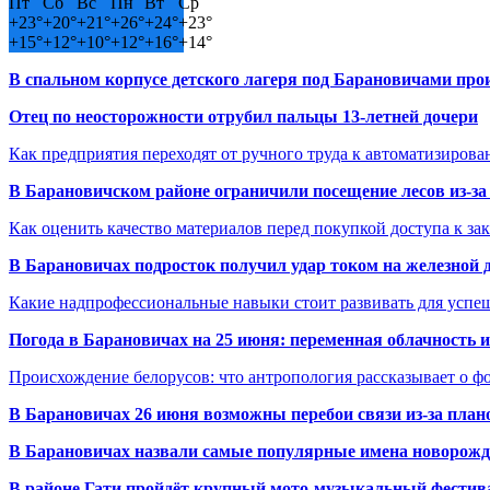
Пт
Сб
Вс
Пн
Вт
Ср
+
23°
+
20°
+
21°
+
26°
+
24°
+
23°
+
15°
+
12°
+
10°
+
12°
+
16°
+
14°
В спальном корпусе детского лагеря под Барановичами пр
Отец по неосторожности отрубил пальцы 13-летней дочери
Как предприятия переходят от ручного труда к автоматизиров
В Барановичском районе ограничили посещение лесов из-з
Как оценить качество материалов перед покупкой доступа к з
В Барановичах подросток получил удар током на железной 
Какие надпрофессиональные навыки стоит развивать для успе
Погода в Барановичах на 25 июня: переменная облачность 
Происхождение белорусов: что антропология рассказывает о 
В Барановичах 26 июня возможны перебои связи из-за план
В Барановичах назвали самые популярные имена новорож
В районе Гати пройдёт крупный мото-музыкальный фестива