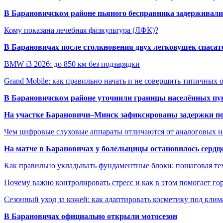
В Барановичском районе пьяного бесправника задерживали 
Кому показана лечебная физкультура (ЛФК)?
В Барановичах после столкновения двух легковушек спаса
BMW i3 2026: до 850 км без подзарядки
Grand Mobile: как правильно начать и не совершить типичных
В Барановичском районе уточнили границы населённых пу
На участке Барановичи–Минск зафиксированы задержки пое
Чем цифровые слуховые аппараты отличаются от аналоговых н
На матче в Барановичах у болельщицы остановилось сердц
Как правильно укладывать фундаментные блоки: пошаговая те
Почему важно контролировать стресс и как в этом помогает гор
Сезонный уход за кожей: как адаптировать косметику под клим
В Барановичах официально открыли мотосезон