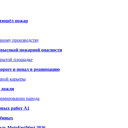
оизошёл пожар
анному производству
а высокой пожарной опасности
акрытой площадке
дороге и попал в реанимацию
шной карьеры
и дожди
формировании народа
овых работ A1
дённых
ль MotoFestWest 2026