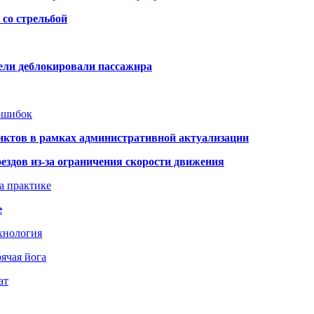
со стрельбой
тели деблокировали пассажира
 ошибок
нктов в рамках административной актуализации
здов из-за ограничения скорости движения
а практике
е
хнология
ячая йога
ат