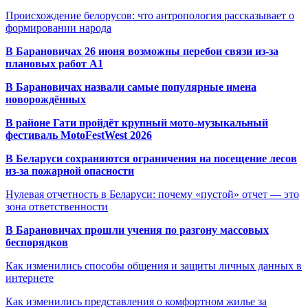
Происхождение белорусов: что антропология рассказывает о
формировании народа
В Барановичах 26 июня возможны перебои связи из-за
плановых работ A1
В Барановичах назвали самые популярные имена
новорождённых
В районе Гати пройдёт крупный мото-музыкальный
фестиваль MotoFestWest 2026
В Беларуси сохраняются ограничения на посещение лесов
из-за пожарной опасности
Нулевая отчетность в Беларуси: почему «пустой» отчет — это
зона ответственности
В Барановичах прошли учения по разгону массовых
беспорядков
Как изменились способы общения и защиты личных данных в
интернете
Как изменились представления о комфортном жилье за