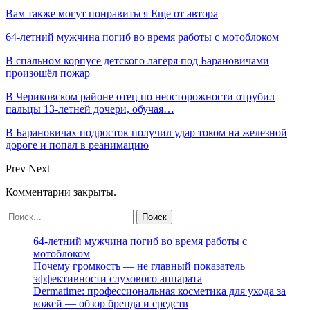
Вам также могут понравиться
Еще от автора
64-летний мужчина погиб во время работы с мотоблоком
В спальном корпусе детского лагеря под Барановичами
произошёл пожар
В Чериковском районе отец по неосторожности отрубил
пальцы 13-летней дочери, обучая…
В Барановичах подросток получил удар током на железной
дороге и попал в реанимацию
Prev
Next
Комментарии закрыты.
64-летний мужчина погиб во время работы с
мотоблоком
Почему громкость — не главный показатель
эффективности слухового аппарата
Dermatime: профессиональная косметика для ухода за
кожей — обзор бренда и средств