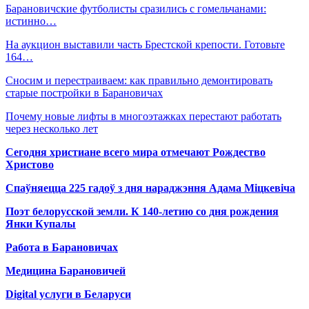
Барановичские футболисты сразились с гомельчанами:
истинно…
На аукцион выставили часть Брестской крепости. Готовьте
164…
Сносим и перестраиваем: как правильно демонтировать
старые постройки в Барановичах
Почему новые лифты в многоэтажках перестают работать
через несколько лет
Сегодня христиане всего мира отмечают Рождество
Христово
Спаўняецца 225 гадоў з дня нараджэння Адама Міцкевіча
Поэт белорусской земли. К 140-летию со дня рождения
Янки Купалы
Работа в Барановичах
Медицина Барановичей
Digital услуги в Беларуси