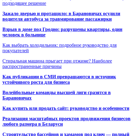
подходящее решение
Зажало дверью и протащило: в Барановичах осудили
водителя автобуса за травмирование пассажирки
Взрыв в доме под Гродно: разрушены квартиры, один
человек в больнице
Как выбрать холодильник: подробное руководство для
покупателей
Стиральная машина прыгает при отжиме? Наиболее
распространенные причины
Как публикации в СМИ превращаются в источник
устойчивого роста для бизнеса
Волейбольные команды высшей лиги сразятся в
Барановичах
Как купить или продать сайт: руководство и особенности
Реализация масштабных проектов продвижения бизнесов
любого размера в Беларуси
Строительство бассейнов и хамамов под ключ — полный