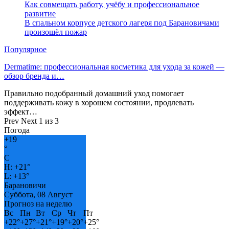
Как совмещать работу, учёбу и профессиональное
развитие
В спальном корпусе детского лагеря под Барановичами
произошёл пожар
Популярное
Dermatime: профессиональная косметика для ухода за кожей —
обзор бренда и…
Правильно подобранный домашний уход помогает
поддерживать кожу в хорошем состоянии, продлевать
эффект…
Prev
Next
1 из 3
Погода
+
19
°
C
H:
+
21°
L:
+
13°
Барановичи
Суббота, 08 Август
Прогноз на неделю
Вс
Пн
Вт
Ср
Чт
Пт
+
22°
+
27°
+
21°
+
19°
+
20°
+
25°