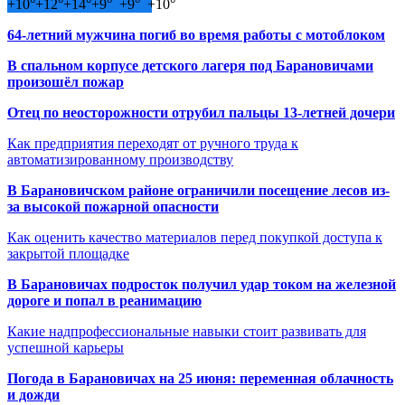
+
10°
+
12°
+
14°
+
9°
+
9°
+
10°
64-летний мужчина погиб во время работы с мотоблоком
В спальном корпусе детского лагеря под Барановичами
произошёл пожар
Отец по неосторожности отрубил пальцы 13-летней дочери
Как предприятия переходят от ручного труда к
автоматизированному производству
В Барановичском районе ограничили посещение лесов из-
за высокой пожарной опасности
Как оценить качество материалов перед покупкой доступа к
закрытой площадке
В Барановичах подросток получил удар током на железной
дороге и попал в реанимацию
Какие надпрофессиональные навыки стоит развивать для
успешной карьеры
Погода в Барановичах на 25 июня: переменная облачность
и дожди