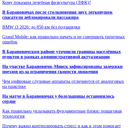
Кому показана лечебная физкультура (ЛФК)?
В Барановичах после столкновения двух легковушек
спасатели деблокировали пассажира
BMW i3 2026: до 850 км без подзарядки
Grand Mobile: как правильно начать и не совершить типичных
ошибок
В Барановичском районе уточнили границы населённых
пунктов в рамках административной актуализации
На участке Барановичи–Минск зафиксированы задержки
поездов из-за ограничения скорости движения
Чем цифровые слуховые аппараты отличаются от аналоговых
на практике
На матче в Барановичах у болельщицы остановилось
сердце
Как правильно укладывать фундаментные блоки: пошаговая
технология
Почему важно контролировать стресс и как в этом помогает