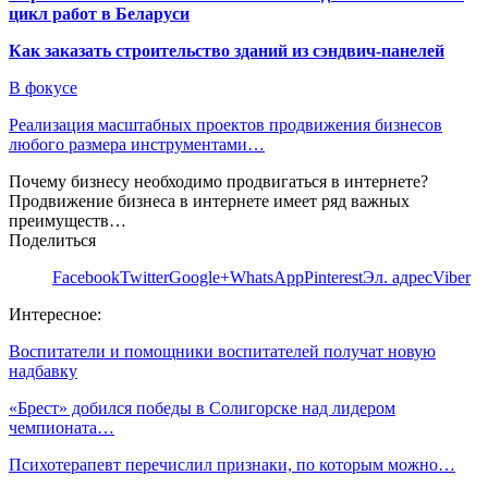
цикл работ в Беларуси
Как заказать строительство зданий из сэндвич-панелей
В фокусе
Реализация масштабных проектов продвижения бизнесов
любого размера инструментами…
Почему бизнесу необходимо продвигаться в интернете?
Продвижение бизнеса в интернете имеет ряд важных
преимуществ…
Поделиться
Facebook
Twitter
Google+
WhatsApp
Pinterest
Эл. адрес
Viber
Интересное:
Воспитатели и помощники воспитателей получат новую
надбавку
«Брест» добился победы в Солигорске над лидером
чемпионата…
Психотерапевт перечислил признаки, по которым можно…