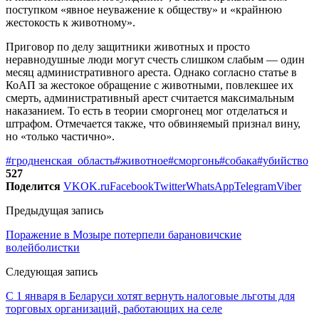
поступком «явное неуважение к обществу» и «крайнюю
жестокость к животному».
Приговор по делу защитники животных и просто
неравнодушные люди могут счесть слишком слабым — один
месяц административного ареста. Однако согласно статье в
КоАП за жестокое обращение с животными, повлекшее их
смерть, административный арест считается максимальным
наказанием. То есть в теории сморгонец мог отделаться и
штрафом. Отмечается также, что обвиняемый признал вину,
но «только частично».
#гродненская_область
#животное
#сморгонь
#собака
#убийство
527
Поделится
VK
OK.ru
Facebook
Twitter
WhatsApp
Telegram
Viber
Предыдущая запись
Поражение в Мозыре потерпели барановичские
волейболистки
Следующая запись
С 1 января в Беларуси хотят вернуть налоговые льготы для
торговых организаций, работающих на селе