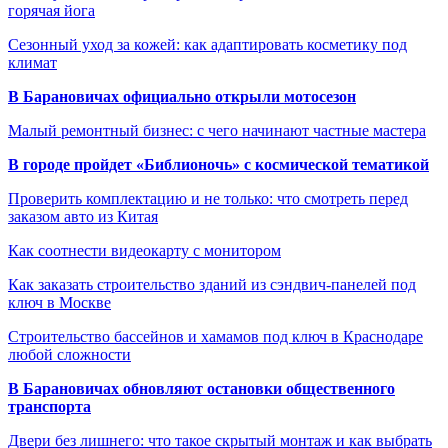
горячая йога
Сезонный уход за кожей: как адаптировать косметику под
климат
В Барановичах официально открыли мотосезон
Малый ремонтный бизнес: с чего начинают частные мастера
В городе пройдет «Библионочь» с космической тематикой
Проверить комплектацию и не только: что смотреть перед
заказом авто из Китая
Как соотнести видеокарту с монитором
Как заказать строительство зданий из сэндвич-панелей под
ключ в Москве
Строительство бассейнов и хамамов под ключ в Краснодаре
любой сложности
В Барановичах обновляют остановки общественного
транспорта
Двери без лишнего: что такое скрытый монтаж и как выбрать