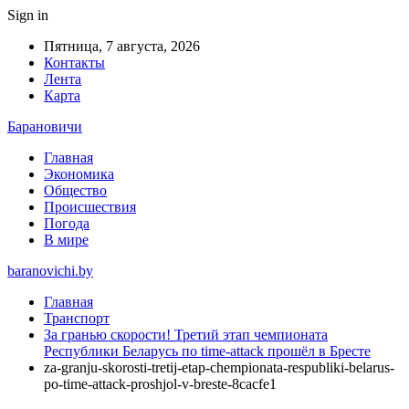
Sign in
Пятница, 7 августа, 2026
Контакты
Лента
Карта
Барановичи
Главная
Экономика
Общество
Происшествия
Погода
В мире
baranovichi.by
Главная
Транспорт
За гранью скорости! Третий этап чемпионата
Республики Беларусь по time-attack прошёл в Бресте
za-granju-skorosti-tretij-etap-chempionata-respubliki-belarus-
po-time-attack-proshjol-v-breste-8cacfe1