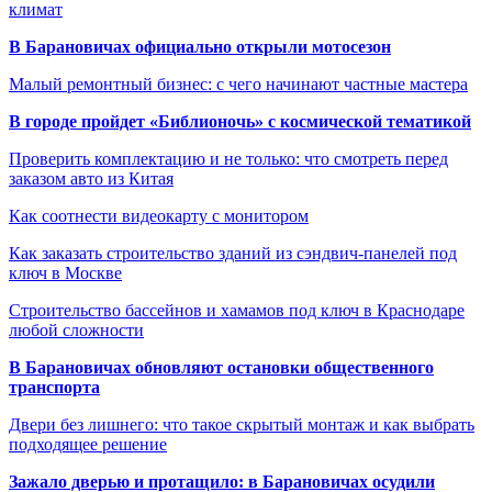
климат
В Барановичах официально открыли мотосезон
Малый ремонтный бизнес: с чего начинают частные мастера
В городе пройдет «Библионочь» с космической тематикой
Проверить комплектацию и не только: что смотреть перед
заказом авто из Китая
Как соотнести видеокарту с монитором
Как заказать строительство зданий из сэндвич-панелей под
ключ в Москве
Строительство бассейнов и хамамов под ключ в Краснодаре
любой сложности
В Барановичах обновляют остановки общественного
транспорта
Двери без лишнего: что такое скрытый монтаж и как выбрать
подходящее решение
Зажало дверью и протащило: в Барановичах осудили