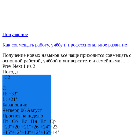
Популярное
Как совмещать работу, учёбу и профессиональное развитие
Получение новых навыков всё чаще приходится совмещать с
основной работой, учёбой в университете и семейными…
Prev
Next
1 из 2
Погода
+
32
°
C
H:
+
33°
L:
+
21°
Барановичи
Четверг, 06 Август
Прогноз на неделю
Пт
Сб
Вс
Пн
Вт
Ср
+
23°
+
20°
+
21°
+
26°
+
24°
+
23°
+
15°
+
12°
+
10°
+
12°
+
16°
+
14°