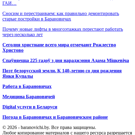
ГАИ…
Сносим и перестраиваем: как правильно демонтировать
старые постройки в Барановичах
Почему новые лифты в многоэтажках перестают работать
через несколько лет
Сегодня христиане всего мира отмечают Рождество
Христово
Спаўняецца 225 гадоў з дня нараджэння Адама Міцкевіча
Поэт белорусской земли. К 140-летию со дня рождения
Янки Купалы
Работа в Барановичах
Медицина Барановичей
Digital услуги в Беларуси
Погода в Барановичах и Барановичском районе
© 2026 - baranovichi.by. Все права защищены.
Любое копирование материалов с нашего ресурса разрешается