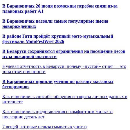
В Барановичах 26 июня возможны перебои связи из-за
плановых работ A1
В Барановичах назвали самые популярные имена
новорождённых
В районе Гати пройдёт крупный мото-музыкальный
фестиваль MotoFestWest 2026
В Беларуси сохраняются ограничения на посещение лесов
из-за пожарной опасности
Нулевая отчетность в Беларуси: почему «пустой» отчет — это
зона ответственности
В Барановичах прошли учения по разгону массовых
беспорядков
Как изменились способы общения и защиты личных данных в
интернете
Как изменились представления о комфортном жилье за
последние десять лет
7 вещей, которые нельзя смывать в унитаз