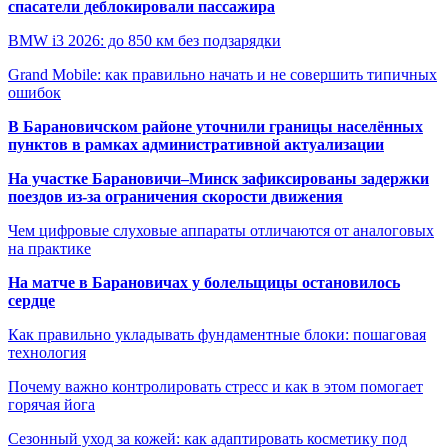
спасатели деблокировали пассажира
BMW i3 2026: до 850 км без подзарядки
Grand Mobile: как правильно начать и не совершить типичных
ошибок
В Барановичском районе уточнили границы населённых
пунктов в рамках административной актуализации
На участке Барановичи–Минск зафиксированы задержки
поездов из-за ограничения скорости движения
Чем цифровые слуховые аппараты отличаются от аналоговых
на практике
На матче в Барановичах у болельщицы остановилось
сердце
Как правильно укладывать фундаментные блоки: пошаговая
технология
Почему важно контролировать стресс и как в этом помогает
горячая йога
Сезонный уход за кожей: как адаптировать косметику под