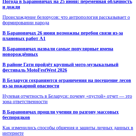
Погода в Барановичах на 25 июня: переменная облачность
и дожди
Происхождение белорусов: что антропология рассказывает о
формировании народа
В Барановичах 26 июня возможны перебои связи из-за
плановых работ A1
В Барановичах назвали самые популярные имена
новорождённых
В районе Гати пройдёт крупный мото-музыкальный
фестиваль MotoFestWest 2026
В Беларуси сохраняются ограничения на посещение лесов
из-за пожарной опасности
Нулевая отчетность в Беларуси: почему «пустой» отчет — это
зона ответственности
В Барановичах прошли учения по разгону массовых
беспорядков
Как изменились способы общения и защиты личных данных в
интернете