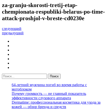
za-granju-skorosti-tretij-etap-
chempionata-respubliki-belarus-po-time-
attack-proshjol-v-breste-cd0230e
следующий
предыдущий
64-летний мужчина погиб во время работы с
мотоблоком
Почему громкость — не главный показатель
эффективности слухового аппарата
Dermatime: профессиональная косметика для ухода за
кожей — обзор бренда и средств