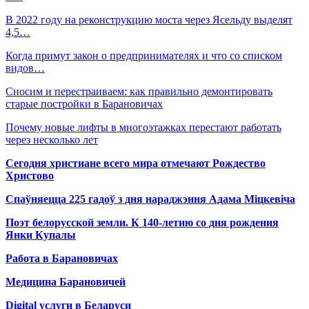
В 2022 году на реконструкцию моста через Ясельду выделят
4,5…
Когда примут закон о предпринимателях и что со списком
видов…
Сносим и перестраиваем: как правильно демонтировать
старые постройки в Барановичах
Почему новые лифты в многоэтажках перестают работать
через несколько лет
Сегодня христиане всего мира отмечают Рождество
Христово
Спаўняецца 225 гадоў з дня нараджэння Адама Міцкевіча
Поэт белорусской земли. К 140-летию со дня рождения
Янки Купалы
Работа в Барановичах
Медицина Барановичей
Digital услуги в Беларуси