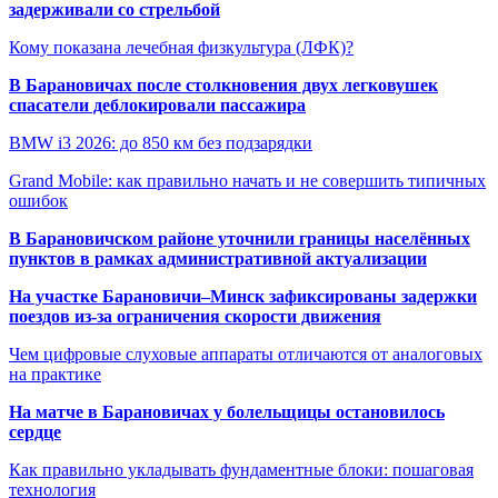
задерживали со стрельбой
Кому показана лечебная физкультура (ЛФК)?
В Барановичах после столкновения двух легковушек
спасатели деблокировали пассажира
BMW i3 2026: до 850 км без подзарядки
Grand Mobile: как правильно начать и не совершить типичных
ошибок
В Барановичском районе уточнили границы населённых
пунктов в рамках административной актуализации
На участке Барановичи–Минск зафиксированы задержки
поездов из-за ограничения скорости движения
Чем цифровые слуховые аппараты отличаются от аналоговых
на практике
На матче в Барановичах у болельщицы остановилось
сердце
Как правильно укладывать фундаментные блоки: пошаговая
технология