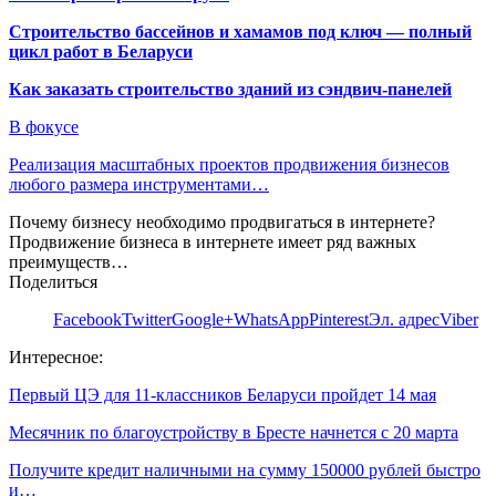
Строительство бассейнов и хамамов под ключ — полный
цикл работ в Беларуси
Как заказать строительство зданий из сэндвич-панелей
В фокусе
Реализация масштабных проектов продвижения бизнесов
любого размера инструментами…
Почему бизнесу необходимо продвигаться в интернете?
Продвижение бизнеса в интернете имеет ряд важных
преимуществ…
Поделиться
Facebook
Twitter
Google+
WhatsApp
Pinterest
Эл. адрес
Viber
Интересное:
Первый ЦЭ для 11-классников Беларуси пройдет 14 мая
Месячник по благоустройству в Бресте начнется с 20 марта
Получите кредит наличными на сумму 150000 рублей быстро
и…