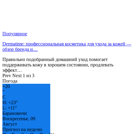
Популярное
Dermatime: профессиональная косметика для ухода за кожей —
обзор бренда и…
Правильно подобранный домашний уход помогает
поддерживать кожу в хорошем состоянии, продлевать
эффект…
Prev
Next
1 из 3
Погода
+
20
°
C
H:
+
23°
L:
+
11°
Барановичи
Воскресенье, 09
Август
Прогноз на неделю