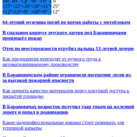
Пн
Вт
Ср
Чт
Пт
Сб
+
27°
+
22°
+
20°
+
20°
+
21°
+
25°
+
12°
+
13°
+
9°
+
10°
+
9°
+
12°
64-летний мужчина погиб во время работы с мотоблоком
В спальном корпусе детского лагеря под Барановичами
произошёл пожар
Отец по неосторожности отрубил пальцы 13-летней дочери
Как предприятия переходят от ручного труда к
автоматизированному производству
В Барановичском районе ограничили посещение лесов из-
за высокой пожарной опасности
Как оценить качество материалов перед покупкой доступа к
закрытой площадке
В Барановичах подросток получил удар током на железной
дороге и попал в реанимацию
Какие надпрофессиональные навыки стоит развивать для
успешной карьеры