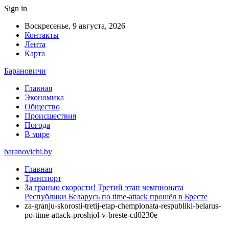
Sign in
Воскресенье, 9 августа, 2026
Контакты
Лента
Карта
Барановичи
Главная
Экономика
Общество
Происшествия
Погода
В мире
baranovichi.by
Главная
Транспорт
За гранью скорости! Третий этап чемпионата
Республики Беларусь по time-attack прошёл в Бресте
za-granju-skorosti-tretij-etap-chempionata-respubliki-belarus-
po-time-attack-proshjol-v-breste-cd0230e