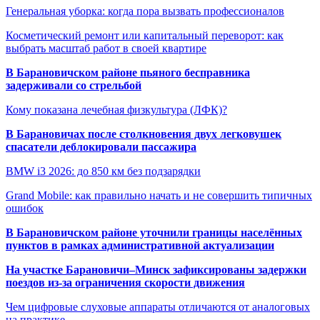
Генеральная уборка: когда пора вызвать профессионалов
Косметический ремонт или капитальный переворот: как
выбрать масштаб работ в своей квартире
В Барановичском районе пьяного бесправника
задерживали со стрельбой
Кому показана лечебная физкультура (ЛФК)?
В Барановичах после столкновения двух легковушек
спасатели деблокировали пассажира
BMW i3 2026: до 850 км без подзарядки
Grand Mobile: как правильно начать и не совершить типичных
ошибок
В Барановичском районе уточнили границы населённых
пунктов в рамках административной актуализации
На участке Барановичи–Минск зафиксированы задержки
поездов из-за ограничения скорости движения
Чем цифровые слуховые аппараты отличаются от аналоговых
на практике