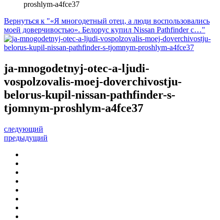
proshlym-a4fce37
Вернуться к "«Я многодетный отец, а люди воспользовались
моей доверчивостью». Белорус купил Nissan Pathfinder с…"
ja-mnogodetnyj-otec-a-ljudi-
vospolzovalis-moej-doverchivostju-
belorus-kupil-nissan-pathfinder-s-
tjomnym-proshlym-a4fce37
следующий
предыдущий