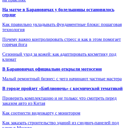
На матче в Барановичах у болельщицы остановилось
сердце
Как правильно укладывать фундаментные блоки: пошаговая
технология
Почему важно контролировать стресс и как в этом помогает
горячая йога
Сезонный уход за кожей: как адаптировать косметику под
климат
В Барановичах официально открыли мотосезон
Малый ремонтный бизнес: с чего начинают частные мастера
В городе пройдет «Библионочь» с космической тематикой
Проверить комплектацию и не только: что смотреть перед
заказом авто из Китая
Как соотнести видеокарту с монитором
Как заказать строительство зданий из сэндвич-панелей под
ключ в Москве