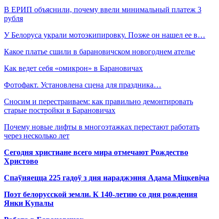
В ЕРИП объяснили, почему ввели минимальный платеж 3
рубля
У Белоруса украли мотоэкипировку. Позже он нашел ее в…
Какое платье сшили в барановичском новогоднем ателье
Как ведет себя «омикрон» в Барановичах
Фотофакт. Установлена сцена для праздника…
Сносим и перестраиваем: как правильно демонтировать
старые постройки в Барановичах
Почему новые лифты в многоэтажках перестают работать
через несколько лет
Сегодня христиане всего мира отмечают Рождество
Христово
Спаўняецца 225 гадоў з дня нараджэння Адама Міцкевіча
Поэт белорусской земли. К 140-летию со дня рождения
Янки Купалы