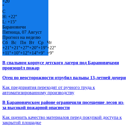
+
20
°
C
H:
+
22°
L:
+
15°
Барановичи
Пятница, 07 Август
Прогноз на неделю
Сб
Вс
Пн
Вт
Ср
Чт
+
21°
+
21°
+
27°
+
20°
+
19°
+
22°
+
11°
+
10°
+
12°
+
14°
+
9°
+
9°
В спальном корпусе детского лагеря под Барановичами
произошёл пожар
Отец по неосторожности отрубил пальцы 13-летней дочери
Как предприятия переходят от ручного труда к
автоматизированному производству
В Барановичском районе ограничили посещение лесов из-
за высокой пожарной опасности
Как оценить качество материалов перед покупкой доступа к
закрытой площадке