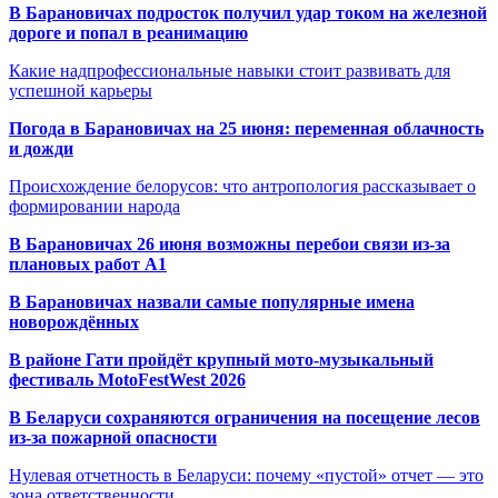
В Барановичах подросток получил удар током на железной
дороге и попал в реанимацию
Какие надпрофессиональные навыки стоит развивать для
успешной карьеры
Погода в Барановичах на 25 июня: переменная облачность
и дожди
Происхождение белорусов: что антропология рассказывает о
формировании народа
В Барановичах 26 июня возможны перебои связи из-за
плановых работ A1
В Барановичах назвали самые популярные имена
новорождённых
В районе Гати пройдёт крупный мото-музыкальный
фестиваль MotoFestWest 2026
В Беларуси сохраняются ограничения на посещение лесов
из-за пожарной опасности
Нулевая отчетность в Беларуси: почему «пустой» отчет — это
зона ответственности