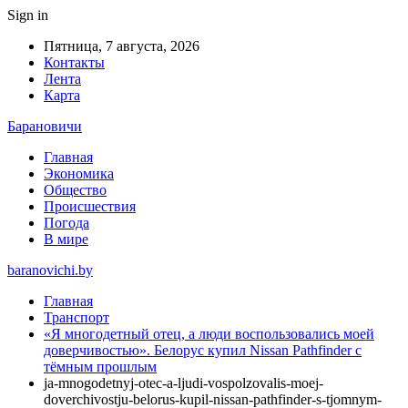
Sign in
Пятница, 7 августа, 2026
Контакты
Лента
Карта
Барановичи
Главная
Экономика
Общество
Происшествия
Погода
В мире
baranovichi.by
Главная
Транспорт
«Я многодетный отец, а люди воспользовались моей
доверчивостью». Белорус купил Nissan Pathfinder с
тёмным прошлым
ja-mnogodetnyj-otec-a-ljudi-vospolzovalis-moej-
doverchivostju-belorus-kupil-nissan-pathfinder-s-tjomnym-