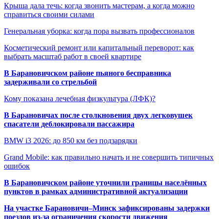
Крыша дала течь: когда звонить мастерам, а когда можно
справиться своими силами
Генеральная уборка: когда пора вызвать профессионалов
Косметический ремонт или капитальный переворот: как
выбрать масштаб работ в своей квартире
В Барановичском районе пьяного бесправника
задерживали со стрельбой
Кому показана лечебная физкультура (ЛФК)?
В Барановичах после столкновения двух легковушек
спасатели деблокировали пассажира
BMW i3 2026: до 850 км без подзарядки
Grand Mobile: как правильно начать и не совершить типичных
ошибок
В Барановичском районе уточнили границы населённых
пунктов в рамках административной актуализации
На участке Барановичи–Минск зафиксированы задержки
поездов из-за ограничения скорости движения