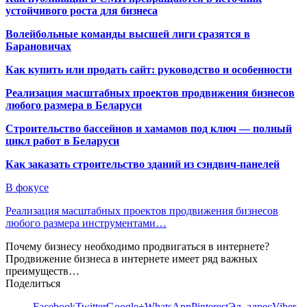
устойчивого роста для бизнеса
Волейбольные команды высшей лиги сразятся в
Барановичах
Как купить или продать сайт: руководство и особенности
Реализация масштабных проектов продвижения бизнесов
любого размера в Беларуси
Строительство бассейнов и хамамов под ключ — полный
цикл работ в Беларуси
Как заказать строительство зданий из сэндвич-панелей
В фокусе
Реализация масштабных проектов продвижения бизнесов
любого размера инструментами…
Почему бизнесу необходимо продвигаться в интернете?
Продвижение бизнеса в интернете имеет ряд важных
преимуществ…
Поделиться
Facebook
Twitter
Google+
WhatsApp
Pinterest
Эл. адрес
Viber