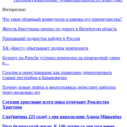
Интересное:
Что такое облачный коммутатор и каковы его преимущества?
Житель Брестчины пропал по дороге в Витебскую область
Пропавший подросток найден в России
ХК «Брест» обыгрывает лидера чемпионата
Белорус на Porsche устроил переполох на пешеходной улице
в…
Сносим и перестраиваем: как правильно демонтировать
старые постройки в Барановичах
Почему новые лифты в многоэтажках перестают работать
через несколько лет
Сегодня христиане всего мира отмечают Рождество
Христово
Спаўняецца 225 гадоў з дня нараджэння Адама Міцкевіча
Поэт белорусской земли. К 140-летию со дня рождения