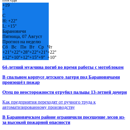
+
19
°
C
H:
+
22°
L:
+
15°
Барановичи
Пятница, 07 Август
Прогноз на неделю
Сб
Вс
Пн
Вт
Ср
Чт
+
21°
+
22°
+
28°
+
22°
+
21°
+
22°
+
12°
+
10°
+
12°
+
15°
+
9°
+
10°
64-летний мужчина погиб во время работы с мотоблоком
В спальном корпусе детского лагеря под Барановичами
произошёл пожар
Отец по неосторожности отрубил пальцы 13-летней дочери
Как предприятия переходят от ручного труда к
автоматизированному производству
В Барановичском районе ограничили посещение лесов из-
за высокой пожарной опасности