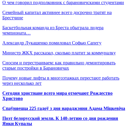
О чем говорил подполковник с барановичскими студентами
Семейный капитал активнее всего досрочно тратят на
Брестчине
Баскетбольная команда из Бреста обыграла лидера
чемпионата…
Александр Лукашенко помиловал Софью Сапегу
Министр ЖКХ рассказал, сколько платит за коммуналку
Сносим и перестраиваем: как правильно демонтировать
старые постройки в Барановичах
Почему новые лифты в многоэтажках перестают работать
через несколько лет
Сегодня христиане всего мира отмечают Рождество
Христово
Спаўняецца 225 гадоў з дня нараджэння Адама Міцкевіча
Поэт белорусской земли. К 140-летию со дня рождения
Янки Купалы