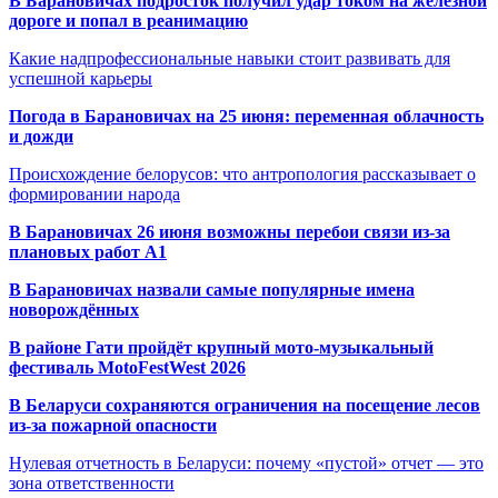
В Барановичах подросток получил удар током на железной
дороге и попал в реанимацию
Какие надпрофессиональные навыки стоит развивать для
успешной карьеры
Погода в Барановичах на 25 июня: переменная облачность
и дожди
Происхождение белорусов: что антропология рассказывает о
формировании народа
В Барановичах 26 июня возможны перебои связи из-за
плановых работ A1
В Барановичах назвали самые популярные имена
новорождённых
В районе Гати пройдёт крупный мото-музыкальный
фестиваль MotoFestWest 2026
В Беларуси сохраняются ограничения на посещение лесов
из-за пожарной опасности
Нулевая отчетность в Беларуси: почему «пустой» отчет — это
зона ответственности