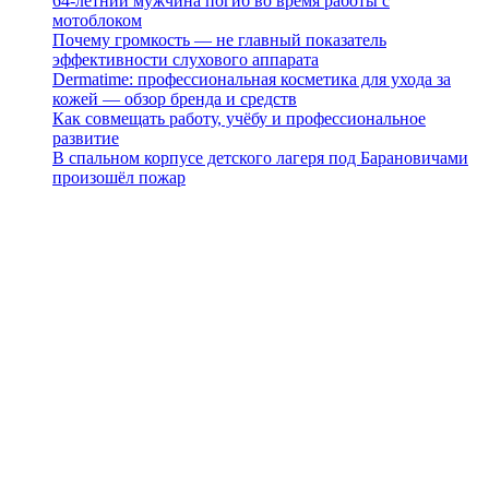
64-летний мужчина погиб во время работы с
мотоблоком
Почему громкость — не главный показатель
эффективности слухового аппарата
Dermatime: профессиональная косметика для ухода за
кожей — обзор бренда и средств
Как совмещать работу, учёбу и профессиональное
развитие
В спальном корпусе детского лагеря под Барановичами
произошёл пожар