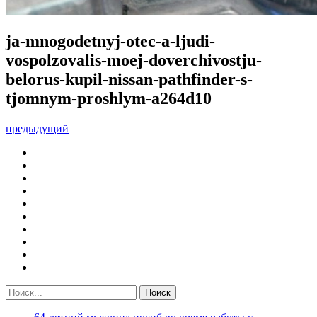
ja-mnogodetnyj-otec-a-ljudi-
vospolzovalis-moej-doverchivostju-
belorus-kupil-nissan-pathfinder-s-
tjomnym-proshlym-a264d10
предыдущий