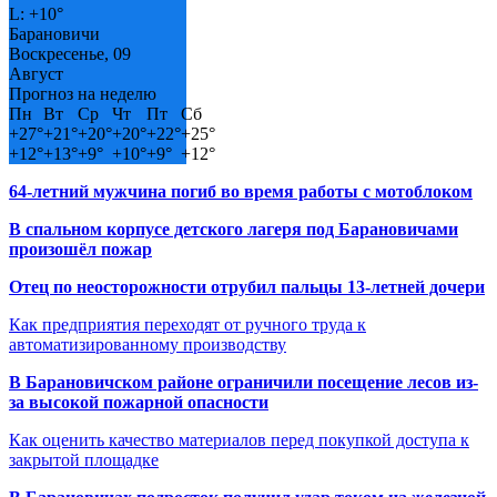
L:
+
10°
Барановичи
Воскресенье, 09
Август
Прогноз на неделю
Пн
Вт
Ср
Чт
Пт
Сб
+
27°
+
21°
+
20°
+
20°
+
22°
+
25°
+
12°
+
13°
+
9°
+
10°
+
9°
+
12°
64-летний мужчина погиб во время работы с мотоблоком
В спальном корпусе детского лагеря под Барановичами
произошёл пожар
Отец по неосторожности отрубил пальцы 13-летней дочери
Как предприятия переходят от ручного труда к
автоматизированному производству
В Барановичском районе ограничили посещение лесов из-
за высокой пожарной опасности
Как оценить качество материалов перед покупкой доступа к
закрытой площадке