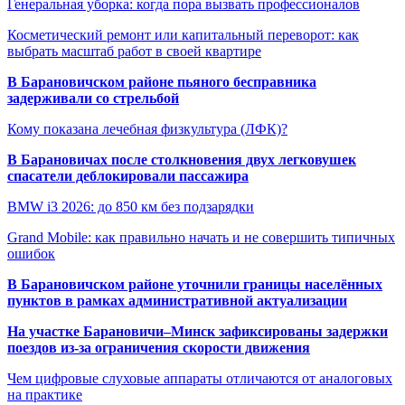
Генеральная уборка: когда пора вызвать профессионалов
Косметический ремонт или капитальный переворот: как
выбрать масштаб работ в своей квартире
В Барановичском районе пьяного бесправника
задерживали со стрельбой
Кому показана лечебная физкультура (ЛФК)?
В Барановичах после столкновения двух легковушек
спасатели деблокировали пассажира
BMW i3 2026: до 850 км без подзарядки
Grand Mobile: как правильно начать и не совершить типичных
ошибок
В Барановичском районе уточнили границы населённых
пунктов в рамках административной актуализации
На участке Барановичи–Минск зафиксированы задержки
поездов из-за ограничения скорости движения
Чем цифровые слуховые аппараты отличаются от аналоговых
на практике