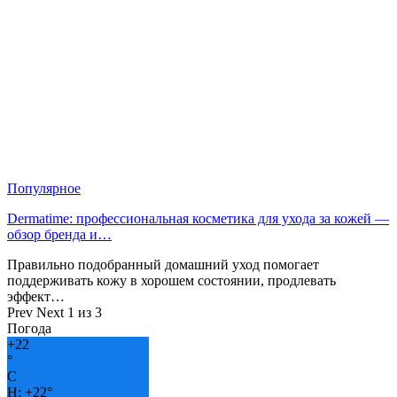
Популярное
Dermatime: профессиональная косметика для ухода за кожей —
обзор бренда и…
Правильно подобранный домашний уход помогает
поддерживать кожу в хорошем состоянии, продлевать
эффект…
Prev
Next
1 из 3
Погода
+
22
°
C
H:
+
22°