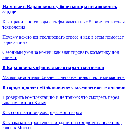
На матче в Барановичах у болельщицы остановилось
сердце
Как правильно укладывать фундаментные блоки: пошаговая
технология
Почему важно контролировать стресс и как в этом помогает
горячая йога
Сезонный уход за кожей: как адаптировать косметику под
климат
В Барановичах официально открыли мотосезон
Малый ремонтный бизнес: с чего начинают частные мастера
В городе пройдет «Библионочь» с космической тематикой
Проверить комплектацию и не только: что смотреть перед
заказом авто из Китая
Как соотнести видеокарту с монитором
Как заказать строительство зданий из сэндвич-панелей под
ключ в Москве