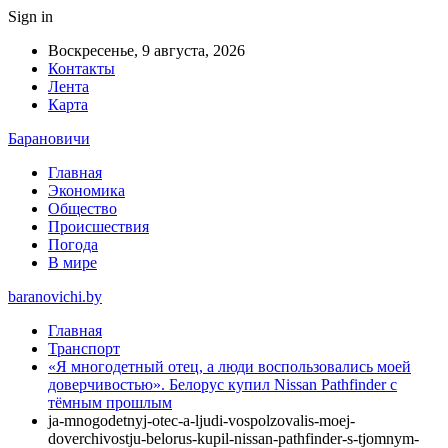
Sign in
Воскресенье, 9 августа, 2026
Контакты
Лента
Карта
Барановичи
Главная
Экономика
Общество
Происшествия
Погода
В мире
baranovichi.by
Главная
Транспорт
«Я многодетный отец, а люди воспользовались моей
доверчивостью». Белорус купил Nissan Pathfinder с
тёмным прошлым
ja-mnogodetnyj-otec-a-ljudi-vospolzovalis-moej-
doverchivostju-belorus-kupil-nissan-pathfinder-s-tjomnym-