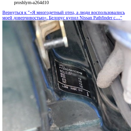
proshlym-a264d10
Вернуться к "«Я многодетный отец, а люди воспользовались
моей доверчивостью». Белорус купил Nissan Pathfinder с…"