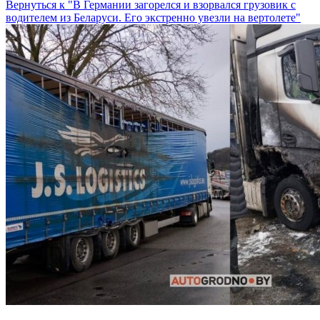
Вернуться к "В Германии загорелся и взорвался грузовик с
водителем из Беларуси. Его экстренно увезли на вертолете"