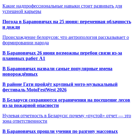
Какие надпрофессиональные навыки стоит развивать для
успешной карьеры
Погода в Барановичах на 25 июня: переменная облачность
и дожди
Происхождение белорусов: что антропология рассказывает о
формировании народа
В Барановичах 26 июня возможны перебои связи из-за
плановых работ A1
В Барановичах назвали самые популярные имена
новорождённых
В районе Гати пройдёт крупный мото-музыкальный
фестиваль MotoFestWest 2026
В Беларуси сохраняются ограничения на посещение лесов
из-за пожарной опасности
Нулевая отчетность в Беларуси: почему «пустой» отчет — это
зона ответственности
В Барановичах прошли учения по разгону массовых