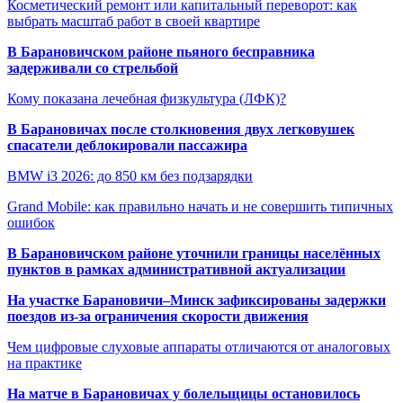
Косметический ремонт или капитальный переворот: как
выбрать масштаб работ в своей квартире
В Барановичском районе пьяного бесправника
задерживали со стрельбой
Кому показана лечебная физкультура (ЛФК)?
В Барановичах после столкновения двух легковушек
спасатели деблокировали пассажира
BMW i3 2026: до 850 км без подзарядки
Grand Mobile: как правильно начать и не совершить типичных
ошибок
В Барановичском районе уточнили границы населённых
пунктов в рамках административной актуализации
На участке Барановичи–Минск зафиксированы задержки
поездов из-за ограничения скорости движения
Чем цифровые слуховые аппараты отличаются от аналоговых
на практике
На матче в Барановичах у болельщицы остановилось