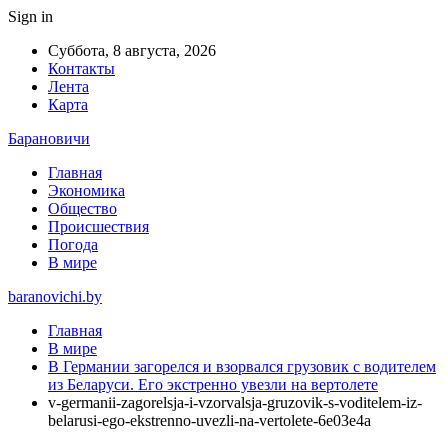
Sign in
Суббота, 8 августа, 2026
Контакты
Лента
Карта
Барановичи
Главная
Экономика
Общество
Происшествия
Погода
В мире
baranovichi.by
Главная
В мире
В Германии загорелся и взорвался грузовик с водителем
из Беларуси. Его экстренно увезли на вертолете
v-germanii-zagorelsja-i-vzorvalsja-gruzovik-s-voditelem-iz-
belarusi-ego-ekstrenno-uvezli-na-vertolete-6e03e4a