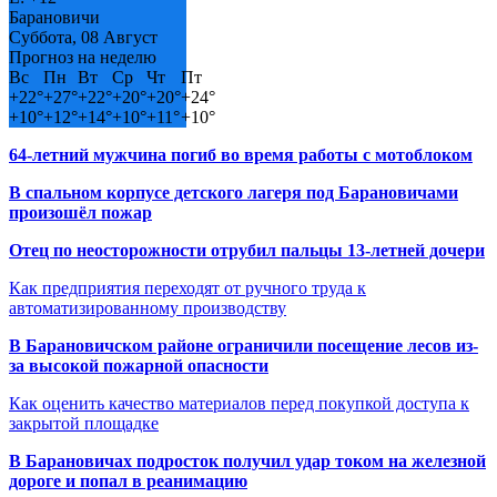
Барановичи
Суббота, 08 Август
Прогноз на неделю
Вс
Пн
Вт
Ср
Чт
Пт
+
22°
+
27°
+
22°
+
20°
+
20°
+
24°
+
10°
+
12°
+
14°
+
10°
+
11°
+
10°
64-летний мужчина погиб во время работы с мотоблоком
В спальном корпусе детского лагеря под Барановичами
произошёл пожар
Отец по неосторожности отрубил пальцы 13-летней дочери
Как предприятия переходят от ручного труда к
автоматизированному производству
В Барановичском районе ограничили посещение лесов из-
за высокой пожарной опасности
Как оценить качество материалов перед покупкой доступа к
закрытой площадке
В Барановичах подросток получил удар током на железной
дороге и попал в реанимацию