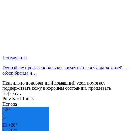
Популярное
Dermatime: профессиональная косметика для ухода за кожей —
обзор бренда и…
Правильно подобранный домашний уход помогает
поддерживать кожу в хорошем состоянии, продлевать
эффект…
Prev
Next
1 из 3
Погода
+
20
°
C
H:
+
20°
L:
+
12°