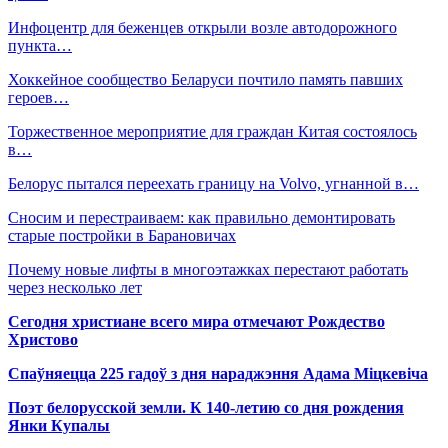
Инфоцентр для беженцев открыли возле автодорожного
пункта…
Хоккейное сообщество Беларуси почтило память павших
героев…
Торжественное мероприятие для граждан Китая состоялось
в…
Белорус пытался переехать границу на Volvo, угнанной в…
Сносим и перестраиваем: как правильно демонтировать
старые постройки в Барановичах
Почему новые лифты в многоэтажках перестают работать
через несколько лет
Сегодня христиане всего мира отмечают Рождество
Христово
Спаўняецца 225 гадоў з дня нараджэння Адама Міцкевіча
Поэт белорусской земли. К 140-летию со дня рождения
Янки Купалы