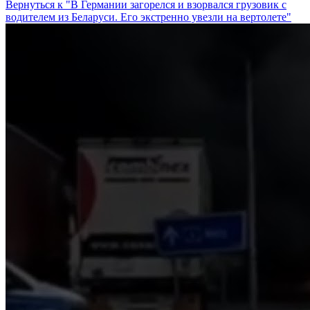
Вернуться к "В Германии загорелся и взорвался грузовик с
водителем из Беларуси. Его экстренно увезли на вертолете"