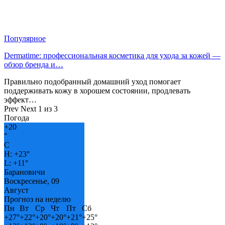
Популярное
Dermatime: профессиональная косметика для ухода за кожей —
обзор бренда и…
Правильно подобранный домашний уход помогает
поддерживать кожу в хорошем состоянии, продлевать
эффект…
Prev
Next
1 из 3
Погода
+
20
°
C
H:
+
23°
L:
+
11°
Барановичи
Воскресенье, 09
Август
Прогноз на неделю
Пн
Вт
Ср
Чт
Пт
Сб
+
27°
+
22°
+
20°
+
20°
+
21°
+
25°