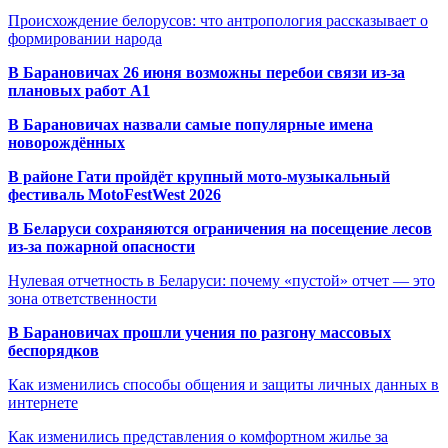
Происхождение белорусов: что антропология рассказывает о
формировании народа
В Барановичах 26 июня возможны перебои связи из-за
плановых работ A1
В Барановичах назвали самые популярные имена
новорождённых
В районе Гати пройдёт крупный мото-музыкальный
фестиваль MotoFestWest 2026
В Беларуси сохраняются ограничения на посещение лесов
из-за пожарной опасности
Нулевая отчетность в Беларуси: почему «пустой» отчет — это
зона ответственности
В Барановичах прошли учения по разгону массовых
беспорядков
Как изменились способы общения и защиты личных данных в
интернете
Как изменились представления о комфортном жилье за