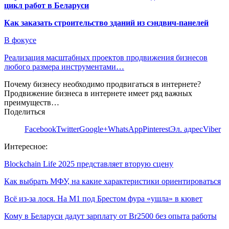
цикл работ в Беларуси
Как заказать строительство зданий из сэндвич-панелей
В фокусе
Реализация масштабных проектов продвижения бизнесов
любого размера инструментами…
Почему бизнесу необходимо продвигаться в интернете?
Продвижение бизнеса в интернете имеет ряд важных
преимуществ…
Поделиться
Facebook
Twitter
Google+
WhatsApp
Pinterest
Эл. адрес
Viber
Интересное:
Blockchain Life 2025 представляет вторую сцену
Как выбрать МФУ, на какие характеристики ориентироваться
Всё из-за лося. На М1 под Брестом фура «ушла» в кювет
Кому в Беларуси дадут зарплату от Br2500 без опыта работы