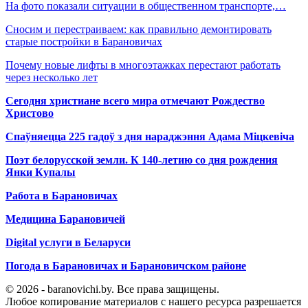
На фото показали ситуации в общественном транспорте,…
Сносим и перестраиваем: как правильно демонтировать
старые постройки в Барановичах
Почему новые лифты в многоэтажках перестают работать
через несколько лет
Сегодня христиане всего мира отмечают Рождество
Христово
Спаўняецца 225 гадоў з дня нараджэння Адама Міцкевіча
Поэт белорусской земли. К 140-летию со дня рождения
Янки Купалы
Работа в Барановичах
Медицина Барановичей
Digital услуги в Беларуси
Погода в Барановичах и Барановичском районе
© 2026 - baranovichi.by. Все права защищены.
Любое копирование материалов с нашего ресурса разрешается