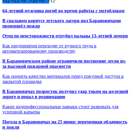
+
12°
+
13°
+
9°
+
10°
+
9°
+
12°
64-летний мужчина погиб во время работы с мотоблоком
В спальном корпусе детского лагеря под Барановичами
произошёл пожар
Отец по неосторожности отрубил пальцы 13-летней дочери
Как предприятия переходят от ручного труда к
автоматизированному производству
В Барановичском районе ограничили посещение лесов из-
за высокой пожарной опасности
Как оценить качество материалов перед покупкой доступа к
закрытой площадке
В Барановичах подросток получил удар током на железной
дороге и попал в реанимацию
Какие надпрофессиональные навыки стоит развивать для
успешной карьеры
Погода в Барановичах на 25 июня: переменная облачность
и дожди