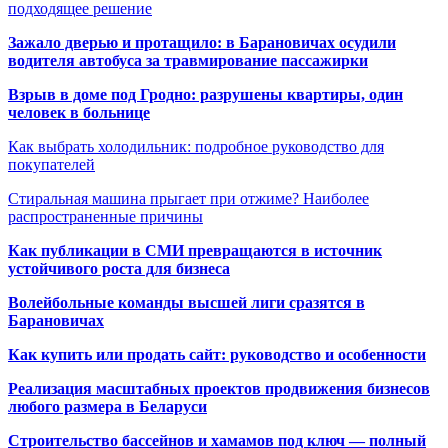
подходящее решение
Зажало дверью и протащило: в Барановичах осудили
водителя автобуса за травмирование пассажирки
Взрыв в доме под Гродно: разрушены квартиры, один
человек в больнице
Как выбрать холодильник: подробное руководство для
покупателей
Стиральная машина прыгает при отжиме? Наиболее
распространенные причины
Как публикации в СМИ превращаются в источник
устойчивого роста для бизнеса
Волейбольные команды высшей лиги сразятся в
Барановичах
Как купить или продать сайт: руководство и особенности
Реализация масштабных проектов продвижения бизнесов
любого размера в Беларуси
Строительство бассейнов и хамамов под ключ — полный