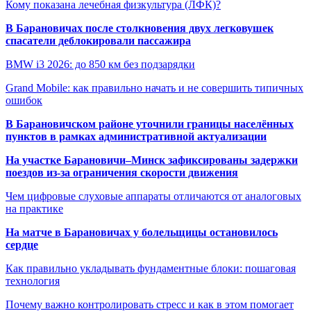
Кому показана лечебная физкультура (ЛФК)?
В Барановичах после столкновения двух легковушек
спасатели деблокировали пассажира
BMW i3 2026: до 850 км без подзарядки
Grand Mobile: как правильно начать и не совершить типичных
ошибок
В Барановичском районе уточнили границы населённых
пунктов в рамках административной актуализации
На участке Барановичи–Минск зафиксированы задержки
поездов из-за ограничения скорости движения
Чем цифровые слуховые аппараты отличаются от аналоговых
на практике
На матче в Барановичах у болельщицы остановилось
сердце
Как правильно укладывать фундаментные блоки: пошаговая
технология
Почему важно контролировать стресс и как в этом помогает