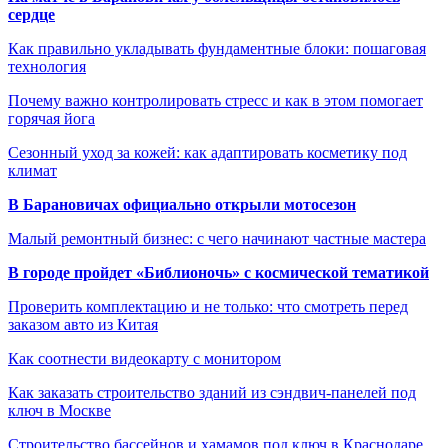
сердце
Как правильно укладывать фундаментные блоки: пошаговая
технология
Почему важно контролировать стресс и как в этом помогает
горячая йога
Сезонный уход за кожей: как адаптировать косметику под
климат
В Барановичах официально открыли мотосезон
Малый ремонтный бизнес: с чего начинают частные мастера
В городе пройдет «Библионочь» с космической тематикой
Проверить комплектацию и не только: что смотреть перед
заказом авто из Китая
Как соотнести видеокарту с монитором
Как заказать строительство зданий из сэндвич-панелей под
ключ в Москве
Строительство бассейнов и хамамов под ключ в Краснодаре