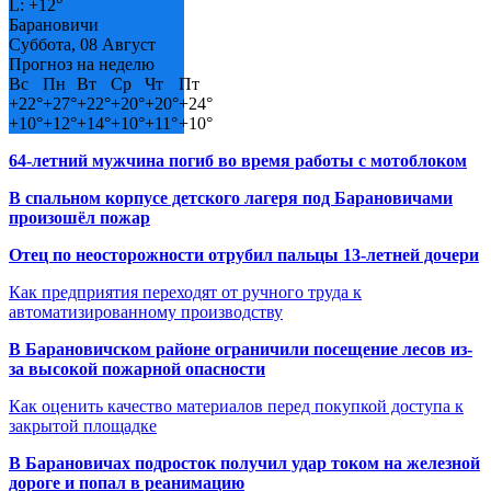
L:
+
12°
Барановичи
Суббота, 08 Август
Прогноз на неделю
Вс
Пн
Вт
Ср
Чт
Пт
+
22°
+
27°
+
22°
+
20°
+
20°
+
24°
+
10°
+
12°
+
14°
+
10°
+
11°
+
10°
64-летний мужчина погиб во время работы с мотоблоком
В спальном корпусе детского лагеря под Барановичами
произошёл пожар
Отец по неосторожности отрубил пальцы 13-летней дочери
Как предприятия переходят от ручного труда к
автоматизированному производству
В Барановичском районе ограничили посещение лесов из-
за высокой пожарной опасности
Как оценить качество материалов перед покупкой доступа к
закрытой площадке
В Барановичах подросток получил удар током на железной
дороге и попал в реанимацию