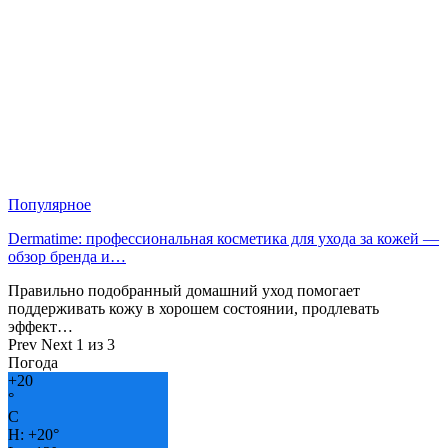
Популярное
Dermatime: профессиональная косметика для ухода за кожей —
обзор бренда и…
Правильно подобранный домашний уход помогает
поддерживать кожу в хорошем состоянии, продлевать
эффект…
Prev
Next
1 из 3
Погода
+
20
°
C
H:
+
20°