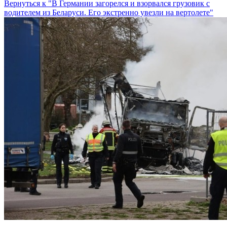
Вернуться к "В Германии загорелся и взорвался грузовик с
водителем из Беларуси. Его экстренно увезли на вертолете"