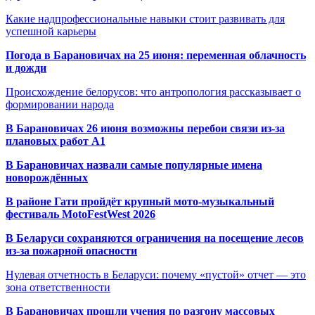
Какие надпрофессиональные навыки стоит развивать для
успешной карьеры
Погода в Барановичах на 25 июня: переменная облачность
и дожди
Происхождение белорусов: что антропология рассказывает о
формировании народа
В Барановичах 26 июня возможны перебои связи из-за
плановых работ A1
В Барановичах назвали самые популярные имена
новорождённых
В районе Гати пройдёт крупный мото-музыкальный
фестиваль MotoFestWest 2026
В Беларуси сохраняются ограничения на посещение лесов
из-за пожарной опасности
Нулевая отчетность в Беларуси: почему «пустой» отчет — это
зона ответственности
В Барановичах прошли учения по разгону массовых