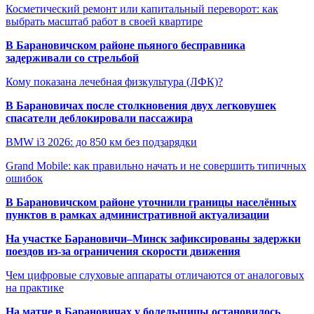
Косметический ремонт или капитальный переворот: как
выбрать масштаб работ в своей квартире
В Барановичском районе пьяного бесправника
задерживали со стрельбой
Кому показана лечебная физкультура (ЛФК)?
В Барановичах после столкновения двух легковушек
спасатели деблокировали пассажира
BMW i3 2026: до 850 км без подзарядки
Grand Mobile: как правильно начать и не совершить типичных
ошибок
В Барановичском районе уточнили границы населённых
пунктов в рамках административной актуализации
На участке Барановичи–Минск зафиксированы задержки
поездов из-за ограничения скорости движения
Чем цифровые слуховые аппараты отличаются от аналоговых
на практике
На матче в Барановичах у болельщицы остановилось