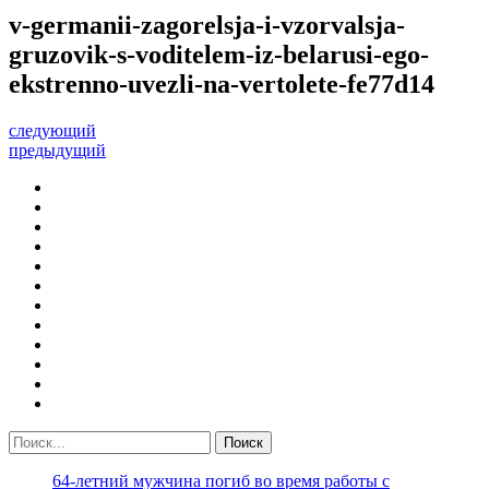
v-germanii-zagorelsja-i-vzorvalsja-
gruzovik-s-voditelem-iz-belarusi-ego-
ekstrenno-uvezli-na-vertolete-fe77d14
следующий
предыдущий
64-летний мужчина погиб во время работы с