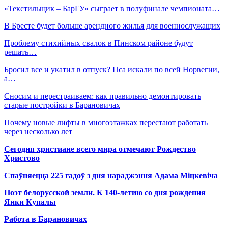
«Текстильщик – БарГУ» сыграет в полуфинале чемпионата…
В Бресте будет больше арендного жилья для военнослужащих
Проблему стихийных свалок в Пинском районе будут
решать…
Бросил все и укатил в отпуск? Пса искали по всей Норвегии,
а…
Сносим и перестраиваем: как правильно демонтировать
старые постройки в Барановичах
Почему новые лифты в многоэтажках перестают работать
через несколько лет
Сегодня христиане всего мира отмечают Рождество
Христово
Спаўняецца 225 гадоў з дня нараджэння Адама Міцкевіча
Поэт белорусской земли. К 140-летию со дня рождения
Янки Купалы
Работа в Барановичах