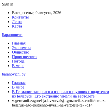
Sign in
Воскресенье, 9 августа, 2026
Контакты
Лента
Карта
Барановичи
Главная
Экономика
Общество
Происшествия
Погода
В мире
baranovichi.by
Главная
В мире
В Германии загорелся и взорвался грузовик с водителем
из Беларуси. Его экстренно увезли на вертолете
v-germanii-zagorelsja-i-vzorvalsja-gruzovik-s-voditelem-iz-
belarusi-ego-ekstrenno-uvezli-na-vertolete-fe77d14