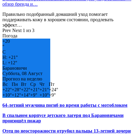
обзор бренда и…
Правильно подобранный домашний уход помогает
поддерживать кожу в хорошем состоянии, продлевать
эффект…
Prev
Next
1 из 3
Погода
+
20
°
C
H:
+
21°
L:
+
12°
Барановичи
Суббота, 08 Август
Прогноз на неделю
Вс
Пн
Вт
Ср
Чт
Пт
+
22°
+
28°
+
22°
+
21°
+
21°
+
24°
+
10°
+
12°
+
14°
+
9°
+
10°
+
9°
64-летний мужчина погиб во время работы с мотоблоком
В спальном корпусе детского лагеря под Барановичами
произошёл пожар
Отец по неосторожности отрубил пальцы 13-летней дочери