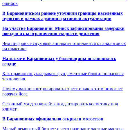
ошибок
В Барановичском районе уточнили границы населённых
пунктов в рамках административной актуализации
На участке Барановичи–Минск зафиксированы задержки
поездов из-за ограничения скорости движения
Чем цифровые слуховые аппараты отличаются от аналоговых
на практике
На матче в Барановичах у болельщицы остановилось
сердце
Как правильно укладывать фундаментные блоки: пошаговая
технология
Почему важно контролировать стресс и как в этом помогает
горячая йога
Сезонный уход за кожей: как адаптировать косметику под
климат
В Барановичах официально открыли мотосезон
Малый ремонтный бизнес: с чего начинают частные мастера