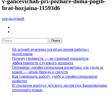
v-gancevichah-pri-pozhare-doma-pogib-
brat-hozjaina-11593d6
предыдущий
64-летний мужчина погиб во время работы с
мотоблоком
Почему громкость — не главный показатель
эффективности слухового аппарата
Dermatime: профессиональная косметика для ухода за
кожей — обзор бренда и средств
Как совмещать работу, учёбу и профессиональное
развитие
В спальном корпусе детского лагеря под Барановичами
произошёл пожар