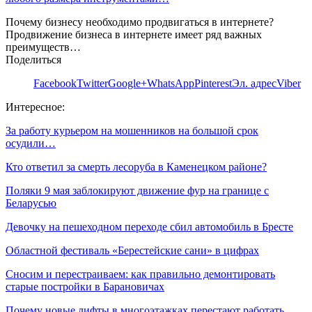
Почему бизнесу необходимо продвигаться в интернете?
Продвижение бизнеса в интернете имеет ряд важных
преимуществ…
Поделиться
Facebook
Twitter
Google+
WhatsApp
Pinterest
Эл. адрес
Viber
Интересное:
За работу курьером на мошенников на большой срок
осудили…
Кто ответил за смерть лесоруба в Каменецком районе?
Поляки 9 мая заблокируют движение фур на границе с
Беларусью
Девочку на пешеходном переходе сбил автомобиль в Бресте
Областной фестиваль «Берестейские сани» в цифрах
Сносим и перестраиваем: как правильно демонтировать
старые постройки в Барановичах
Почему новые лифты в многоэтажках перестают работать