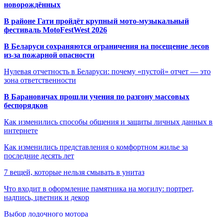
новорождённых
В районе Гати пройдёт крупный мото-музыкальный
фестиваль MotoFestWest 2026
В Беларуси сохраняются ограничения на посещение лесов
из-за пожарной опасности
Нулевая отчетность в Беларуси: почему «пустой» отчет — это
зона ответственности
В Барановичах прошли учения по разгону массовых
беспорядков
Как изменились способы общения и защиты личных данных в
интернете
Как изменились представления о комфортном жилье за
последние десять лет
7 вещей, которые нельзя смывать в унитаз
Что входит в оформление памятника на могилу: портрет,
надпись, цветник и декор
Выбор лодочного мотора