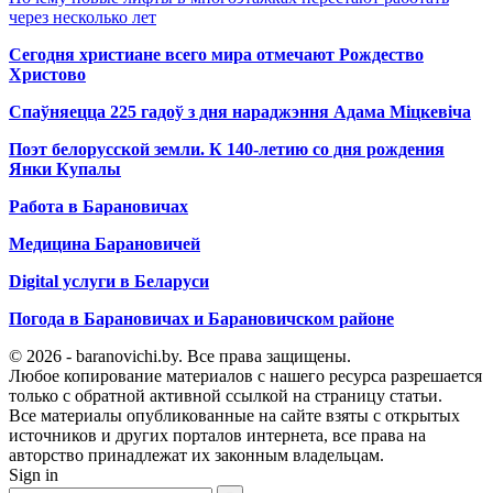
через несколько лет
Сегодня христиане всего мира отмечают Рождество
Христово
Спаўняецца 225 гадоў з дня нараджэння Адама Міцкевіча
Поэт белорусской земли. К 140-летию со дня рождения
Янки Купалы
Работа в Барановичах
Медицина Барановичей
Digital услуги в Беларуси
Погода в Барановичах и Барановичском районе
© 2026 - baranovichi.by. Все права защищены.
Любое копирование материалов с нашего ресурса разрешается
только с обратной активной ссылкой на страницу статьи.
Все материалы опубликованные на сайте взяты с открытых
источников и других порталов интернета, все права на
авторство принадлежат их законным владельцам.
Sign in