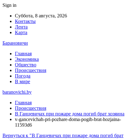
Sign in
Суббота, 8 августа, 2026
Контакты
Лента
Карта
Барановичи
Главная
Экономика
Общество
Происшествия
Погода
В мире
baranovichi.by
Главная
Происшествия
В Ганцевичах при пожаре дома погиб брат хозяина
v-gancevichah-pri-pozhare-doma-pogib-brat-hozjaina-
11593d6
Вернуться к "В Ганцевичах при пожаре дома погиб брат