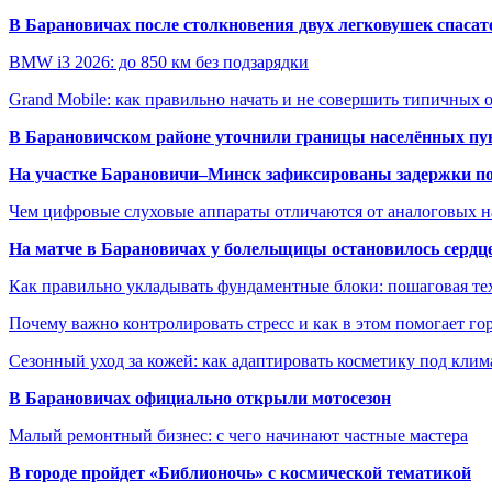
В Барановичах после столкновения двух легковушек спаса
BMW i3 2026: до 850 км без подзарядки
Grand Mobile: как правильно начать и не совершить типичных
В Барановичском районе уточнили границы населённых пу
На участке Барановичи–Минск зафиксированы задержки пое
Чем цифровые слуховые аппараты отличаются от аналоговых н
На матче в Барановичах у болельщицы остановилось сердц
Как правильно укладывать фундаментные блоки: пошаговая те
Почему важно контролировать стресс и как в этом помогает гор
Сезонный уход за кожей: как адаптировать косметику под клим
В Барановичах официально открыли мотосезон
Малый ремонтный бизнес: с чего начинают частные мастера
В городе пройдет «Библионочь» с космической тематикой