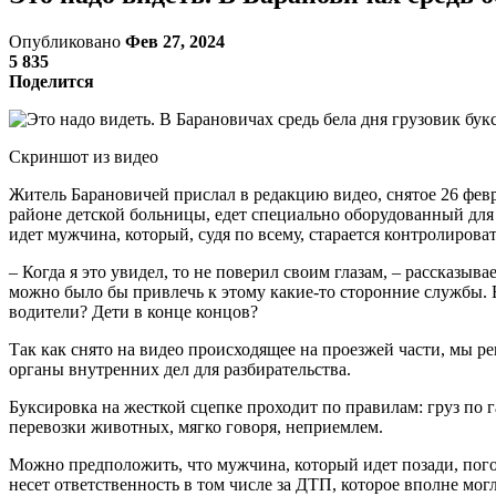
Опубликовано
Фев 27, 2024
5 835
Поделится
Скриншот из видео
Житель Барановичей прислал в редакцию видео, снятое 26 февра
районе детской больницы, едет специально оборудованный для 
идет мужчина, который, судя по всему, старается контролирова
– Когда я это увидел, то не поверил своим глазам, – рассказыв
можно было бы привлечь к этому какие-то сторонние службы. 
водители? Дети в конце концов?
Так как снято на видео происходящее на проезжей части, мы р
органы внутренних дел для разбирательства.
Буксировка на жесткой сцепке проходит по правилам: груз по г
перевозки животных, мягко говоря, неприемлем.
Можно предположить, что мужчина, который идет позади, пого
несет ответственность в том числе за ДТП, которое вполне могл