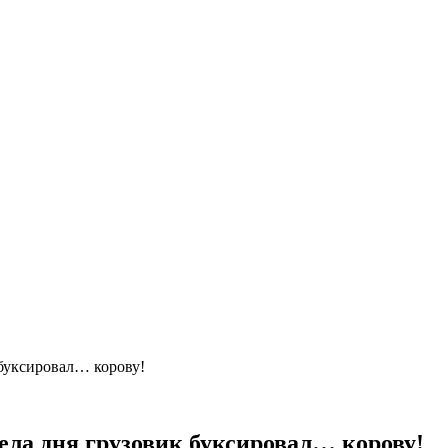
 буксировал… корову!
бела дня грузовик буксировал… корову!