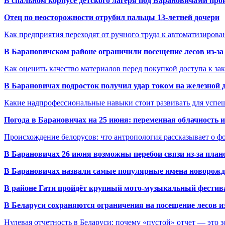
В спальном корпусе детского лагеря под Барановичами пр
Отец по неосторожности отрубил пальцы 13-летней дочери
Как предприятия переходят от ручного труда к автоматизиров
В Барановичском районе ограничили посещение лесов из-з
Как оценить качество материалов перед покупкой доступа к з
В Барановичах подросток получил удар током на железной 
Какие надпрофессиональные навыки стоит развивать для успе
Погода в Барановичах на 25 июня: переменная облачность 
Происхождение белорусов: что антропология рассказывает о 
В Барановичах 26 июня возможны перебои связи из-за план
В Барановичах назвали самые популярные имена новорож
В районе Гати пройдёт крупный мото-музыкальный фестива
В Беларуси сохраняются ограничения на посещение лесов и
Нулевая отчетность в Беларуси: почему «пустой» отчет — это 