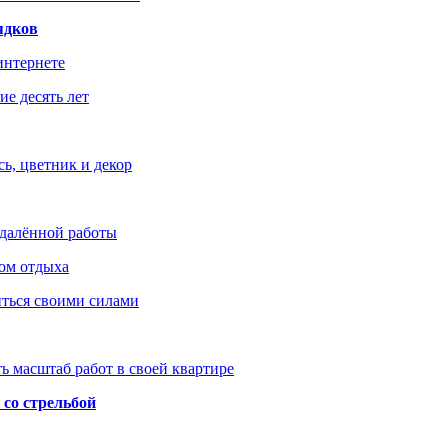
ядков
интернете
е десять лет
ь, цветник и декор
удалённой работы
ом отдыха
иться своими силами
ь масштаб работ в своей квартире
со стрельбой