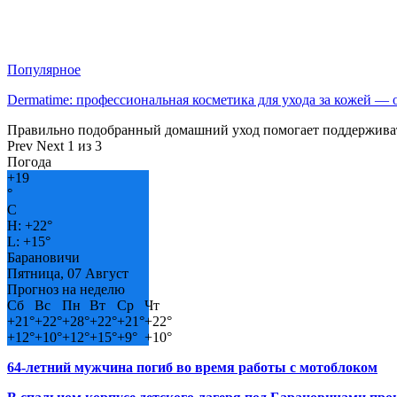
Популярное
Dermatime: профессиональная косметика для ухода за кожей —
Правильно подобранный домашний уход помогает поддерживат
Prev
Next
1 из 3
Погода
+
19
°
C
H:
+
22°
L:
+
15°
Барановичи
Пятница, 07 Август
Прогноз на неделю
Сб
Вс
Пн
Вт
Ср
Чт
+
21°
+
22°
+
28°
+
22°
+
21°
+
22°
+
12°
+
10°
+
12°
+
15°
+
9°
+
10°
64-летний мужчина погиб во время работы с мотоблоком