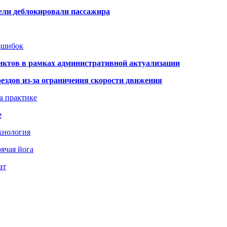
тели деблокировали пассажира
 ошибок
нктов в рамках административной актуализации
здов из-за ограничения скорости движения
а практике
е
хнология
ячая йога
ат