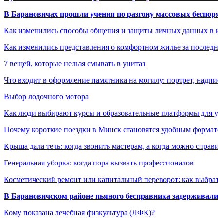
В Барановичах прошли учения по разгону массовых беспор
Как изменились способы общения и защиты личных данных в 
Как изменились представления о комфортном жилье за последни
7 вещей, которые нельзя смывать в унитаз
Что входит в оформление памятника на могилу: портрет, надпис
Выбор лодочного мотора
Как люди выбирают курсы и образовательные платформы для 
Почему короткие поездки в Минск становятся удобным формат
Крыша дала течь: когда звонить мастерам, а когда можно справ
Генеральная уборка: когда пора вызвать профессионалов
Косметический ремонт или капитальный переворот: как выбрат
В Барановичском районе пьяного бесправника задерживали 
Кому показана лечебная физкультура (ЛФК)?