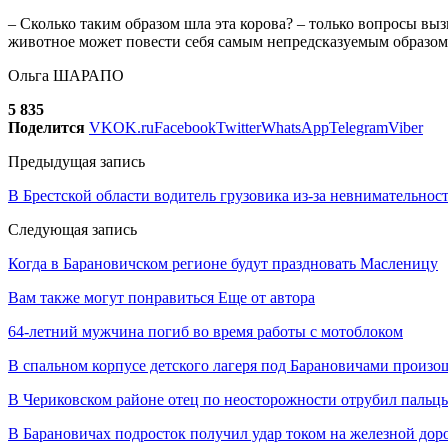
– Сколько таким образом шла эта корова? – только вопросы вызы
животное может повести себя самым непредсказуемым образом,
Ольга ШАРАПО
5 835
Поделится
VK
OK.ru
Facebook
Twitter
WhatsApp
Telegram
Viber
Предыдущая запись
В Брестской области водитель грузовика из-за невнимательнос
Следующая запись
Когда в Барановичском регионе будут праздновать Масленицу
Вам также могут понравиться
Еще от автора
64-летний мужчина погиб во время работы с мотоблоком
В спальном корпусе детского лагеря под Барановичами произо
В Чериковском районе отец по неосторожности отрубил пальцы
В Барановичах подросток получил удар током на железной дор