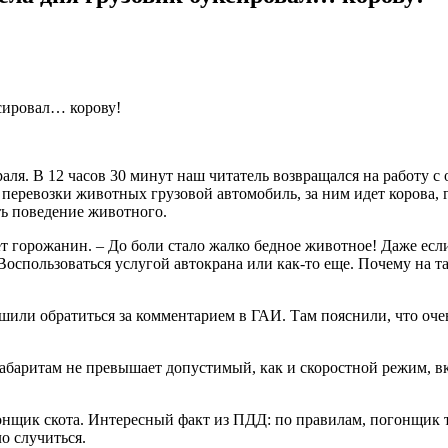
ля. В 12 часов 30 минут наш читатель возвращался на работу с о
перевозки животных грузовой автомобиль, за ним идет корова, г
ть поведение животного.
ает горожанин. – До боли стало жалко бедное животное! Даже есл
Воспользоваться услугой автокрана или как-то еще. Почему на 
ешили обратиться за комментарием в ГАИ. Там пояснили, что оче
абаритам не превышает допустимый, как и скоростной режим, вкл
нщик скота. Интересный факт из ПДД: по правилам, погонщик то
о случиться.