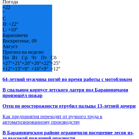
Погода
+
22
°
C
H:
+
22°
L:
+
10°
Барановичи
Воскресенье, 09
Август
Прогноз на неделю
Пн
Вт
Ср
Чт
Пт
Сб
+
27°
+
21°
+
20°
+
20°
+
22°
+
25°
+
12°
+
13°
+
9°
+
10°
+
9°
+
12°
64-летний мужчина погиб во время работы с мотоблоком
В спальном корпусе детского лагеря под Барановичами
произошёл пожар
Отец по неосторожности отрубил пальцы 13-летней дочери
Как предприятия переходят от ручного труда к
автоматизированному производству
В Барановичском районе ограничили посещение лесов из-
за высокой пожарной опасности