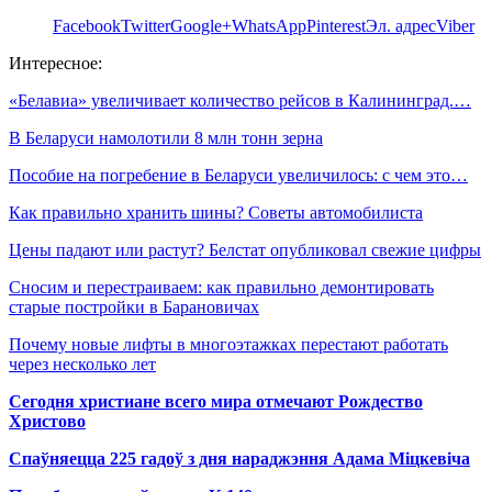
Facebook
Twitter
Google+
WhatsApp
Pinterest
Эл. адрес
Viber
Интересное:
«Белавиа» увеличивает количество рейсов в Калининград.…
В Беларуси намолотили 8 млн тонн зерна
Пособие на погребение в Беларуси увеличилось: с чем это…
Как правильно хранить шины? Советы автомобилиста
Цены падают или растут? Белстат опубликовал свежие цифры
Сносим и перестраиваем: как правильно демонтировать
старые постройки в Барановичах
Почему новые лифты в многоэтажках перестают работать
через несколько лет
Сегодня христиане всего мира отмечают Рождество
Христово
Спаўняецца 225 гадоў з дня нараджэння Адама Міцкевіча