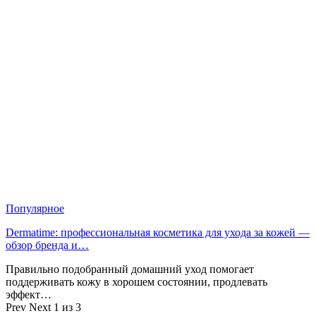
Популярное
Dermatime: профессиональная косметика для ухода за кожей —
обзор бренда и…
Правильно подобранный домашний уход помогает
поддерживать кожу в хорошем состоянии, продлевать
эффект…
Prev
Next
1 из 3