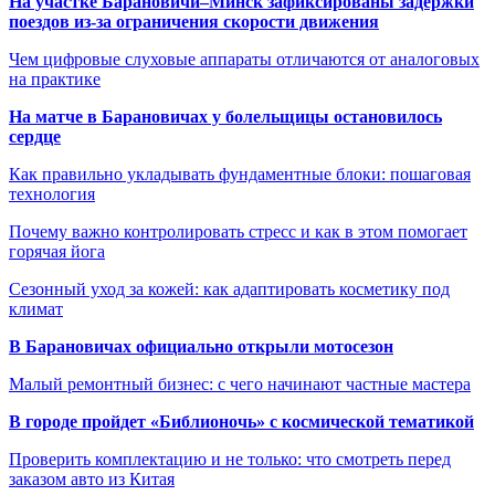
На участке Барановичи–Минск зафиксированы задержки
поездов из-за ограничения скорости движения
Чем цифровые слуховые аппараты отличаются от аналоговых
на практике
На матче в Барановичах у болельщицы остановилось
сердце
Как правильно укладывать фундаментные блоки: пошаговая
технология
Почему важно контролировать стресс и как в этом помогает
горячая йога
Сезонный уход за кожей: как адаптировать косметику под
климат
В Барановичах официально открыли мотосезон
Малый ремонтный бизнес: с чего начинают частные мастера
В городе пройдет «Библионочь» с космической тематикой
Проверить комплектацию и не только: что смотреть перед
заказом авто из Китая