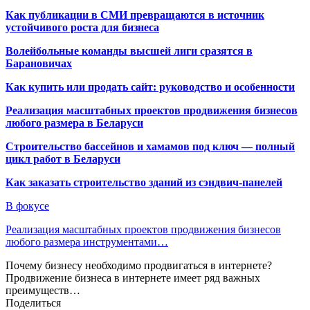
Как публикации в СМИ превращаются в источник
устойчивого роста для бизнеса
Волейбольные команды высшей лиги сразятся в
Барановичах
Как купить или продать сайт: руководство и особенности
Реализация масштабных проектов продвижения бизнесов
любого размера в Беларуси
Строительство бассейнов и хамамов под ключ — полный
цикл работ в Беларуси
Как заказать строительство зданий из сэндвич-панелей
В фокусе
Реализация масштабных проектов продвижения бизнесов
любого размера инструментами…
Почему бизнесу необходимо продвигаться в интернете?
Продвижение бизнеса в интернете имеет ряд важных
преимуществ…
Поделиться