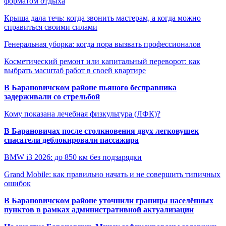
форматом отдыха
Крыша дала течь: когда звонить мастерам, а когда можно
справиться своими силами
Генеральная уборка: когда пора вызвать профессионалов
Косметический ремонт или капитальный переворот: как
выбрать масштаб работ в своей квартире
В Барановичском районе пьяного бесправника
задерживали со стрельбой
Кому показана лечебная физкультура (ЛФК)?
В Барановичах после столкновения двух легковушек
спасатели деблокировали пассажира
BMW i3 2026: до 850 км без подзарядки
Grand Mobile: как правильно начать и не совершить типичных
ошибок
В Барановичском районе уточнили границы населённых
пунктов в рамках административной актуализации