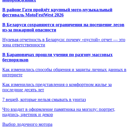
В районе Гати пройдёт крупный мото-музыкальный
фестиваль MotoFestWest 2026
В Беларуси сохраняются ограничения на посещение лесов
из-за пожарной опасности
Нулевая отчетность в Беларуси: почему «пустой» отчет — это
зона ответственности
В Барановичах прошли учения по разгону массовых
беспорядков
Как изменились способы общения и защиты личных данных в
интернете
Как изменились представления о комфортном жилье за
последние десять лет
7 вещей, которые нельзя смывать в унитаз
Что входит в оформление памятника на могилу: портрет,
надпись, цветник и декор
Выбор лодочного мотора