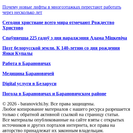
Почему новые лифты в многоэтажках перестают работать
через несколько лет
Сегодня христиане всего мира отмечают Рождество
Христово
Спаўняецца 225 гадоў з дня нараджэння Адама Міцкевіча
Поэт белорусской земли. К 140-летию со дня рождения
Янки Купалы
Работа в Барановичах
Медицина Барановичей
Digital услуги в Беларуси
Погода в Барановичах и Барановичском районе
© 2026 - baranovichi.by. Все права защищены.
Любое копирование материалов с нашего ресурса разрешается
только с обратной активной ссылкой на страницу статьи.
Все материалы опубликованные на сайте взяты с открытых
источников и других порталов интернета, все права на
авторство принадлежат их законным владельцам.