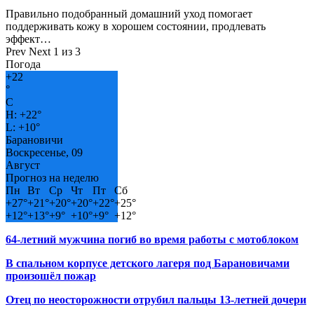
Правильно подобранный домашний уход помогает
поддерживать кожу в хорошем состоянии, продлевать
эффект…
Prev
Next
1 из 3
Погода
+
22
°
C
H:
+
22°
L:
+
10°
Барановичи
Воскресенье, 09
Август
Прогноз на неделю
Пн
Вт
Ср
Чт
Пт
Сб
+
27°
+
21°
+
20°
+
20°
+
22°
+
25°
+
12°
+
13°
+
9°
+
10°
+
9°
+
12°
64-летний мужчина погиб во время работы с мотоблоком
В спальном корпусе детского лагеря под Барановичами
произошёл пожар
Отец по неосторожности отрубил пальцы 13-летней дочери