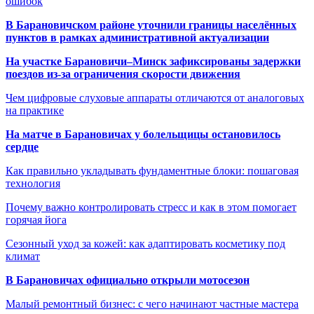
ошибок
В Барановичском районе уточнили границы населённых
пунктов в рамках административной актуализации
На участке Барановичи–Минск зафиксированы задержки
поездов из-за ограничения скорости движения
Чем цифровые слуховые аппараты отличаются от аналоговых
на практике
На матче в Барановичах у болельщицы остановилось
сердце
Как правильно укладывать фундаментные блоки: пошаговая
технология
Почему важно контролировать стресс и как в этом помогает
горячая йога
Сезонный уход за кожей: как адаптировать косметику под
климат
В Барановичах официально открыли мотосезон
Малый ремонтный бизнес: с чего начинают частные мастера