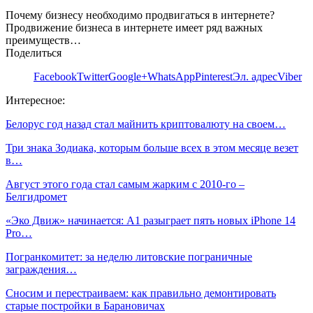
Почему бизнесу необходимо продвигаться в интернете?
Продвижение бизнеса в интернете имеет ряд важных
преимуществ…
Поделиться
Facebook
Twitter
Google+
WhatsApp
Pinterest
Эл. адрес
Viber
Интересное:
Белорус год назад стал майнить криптовалюту на своем…
Три знака Зодиака, которым больше всех в этом месяце везет
в…
Август этого года стал самым жарким с 2010-го –
Белгидромет
«Эко Движ» начинается: А1 разыграет пять новых iPhone 14
Pro…
Погранкомитет: за неделю литовские пограничные
заграждения…
Сносим и перестраиваем: как правильно демонтировать
старые постройки в Барановичах