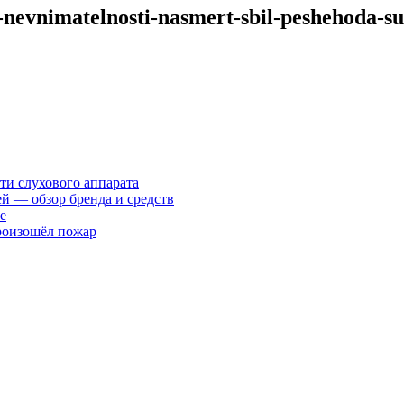
za-nevnimatelnosti-nasmert-sbil-peshehoda-
ти слухового аппарата
ей — обзор бренда и средств
е
произошёл пожар