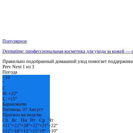
Популярное
Dermatime: профессиональная косметика для ухода за кожей —
Правильно подобранный домашний уход помогает поддерживат
Prev
Next
1 из 3
Погода
+
19
°
C
H:
+
22°
L:
+
15°
Барановичи
Пятница, 07 Август
Прогноз на неделю
Сб
Вс
Пн
Вт
Ср
Чт
+
21°
+
22°
+
28°
+
22°
+
21°
+
22°
+
12°
+
10°
+
12°
+
15°
+
9°
+
10°