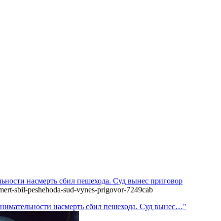
льности насмерть сбил пешехода. Суд вынес приговор
asmert-sbil-peshehoda-sud-vynes-prigovor-7249cab
евнимательности насмерть сбил пешехода. Суд вынес…"