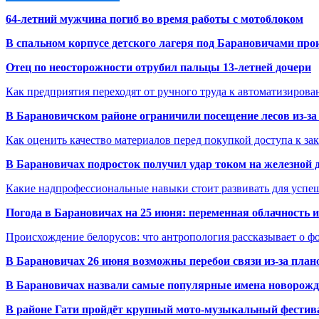
64-летний мужчина погиб во время работы с мотоблоком
В спальном корпусе детского лагеря под Барановичами пр
Отец по неосторожности отрубил пальцы 13-летней дочери
Как предприятия переходят от ручного труда к автоматизиров
В Барановичском районе ограничили посещение лесов из-з
Как оценить качество материалов перед покупкой доступа к з
В Барановичах подросток получил удар током на железной 
Какие надпрофессиональные навыки стоит развивать для успе
Погода в Барановичах на 25 июня: переменная облачность 
Происхождение белорусов: что антропология рассказывает о 
В Барановичах 26 июня возможны перебои связи из-за план
В Барановичах назвали самые популярные имена новорож
В районе Гати пройдёт крупный мото-музыкальный фестива