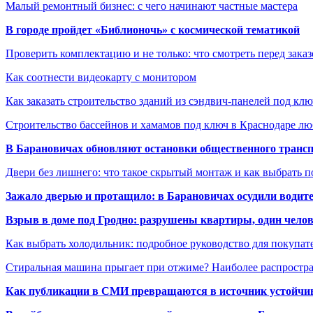
Малый ремонтный бизнес: с чего начинают частные мастера
В городе пройдет «Библионочь» с космической тематикой
Проверить комплектацию и не только: что смотреть перед заказ
Как соотнести видеокарту с монитором
Как заказать строительство зданий из сэндвич-панелей под кл
Строительство бассейнов и хамамов под ключ в Краснодаре л
В Барановичах обновляют остановки общественного транс
Двери без лишнего: что такое скрытый монтаж и как выбрать 
Зажало дверью и протащило: в Барановичах осудили водите
Взрыв в доме под Гродно: разрушены квартиры, один челов
Как выбрать холодильник: подробное руководство для покупат
Стиральная машина прыгает при отжиме? Наиболее распрост
Как публикации в СМИ превращаются в источник устойчиво