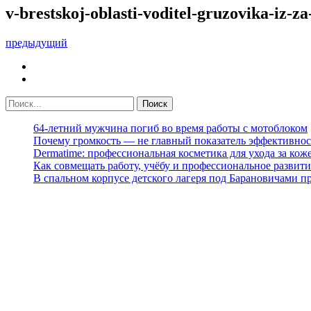
v-brestskoj-oblasti-voditel-gruzovika-iz-
предыдущий
64-летний мужчина погиб во время работы с мотоблоком
Почему громкость — не главный показатель эффективнос
Dermatime: профессиональная косметика для ухода за кож
Как совмещать работу, учёбу и профессиональное развити
В спальном корпусе детского лагеря под Барановичами 