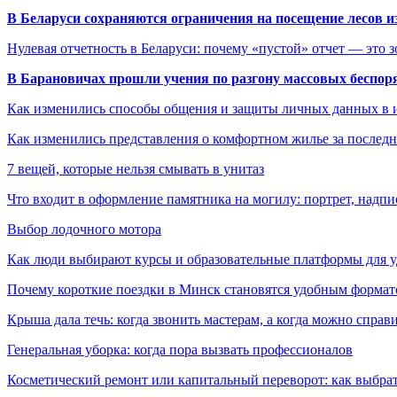
В Беларуси сохраняются ограничения на посещение лесов и
Нулевая отчетность в Беларуси: почему «пустой» отчет — это 
В Барановичах прошли учения по разгону массовых беспор
Как изменились способы общения и защиты личных данных в 
Как изменились представления о комфортном жилье за последни
7 вещей, которые нельзя смывать в унитаз
Что входит в оформление памятника на могилу: портрет, надпис
Выбор лодочного мотора
Как люди выбирают курсы и образовательные платформы для 
Почему короткие поездки в Минск становятся удобным формат
Крыша дала течь: когда звонить мастерам, а когда можно справ
Генеральная уборка: когда пора вызвать профессионалов
Косметический ремонт или капитальный переворот: как выбрат