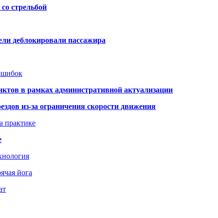
со стрельбой
тели деблокировали пассажира
 ошибок
нктов в рамках административной актуализации
здов из-за ограничения скорости движения
а практике
е
хнология
ячая йога
ат