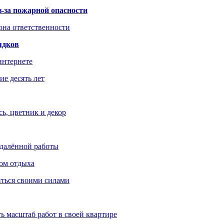
з-за пожарной опасности
зона ответственности
ядков
интернете
е десять лет
ь, цветник и декор
удалённой работы
ом отдыха
иться своими силами
ь масштаб работ в своей квартире