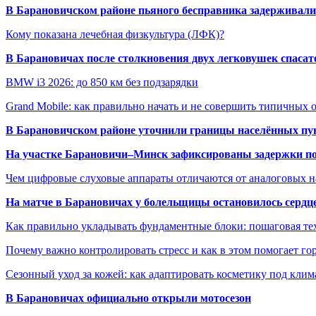
В Барановичском районе пьяного бесправника задерживали 
Кому показана лечебная физкультура (ЛФК)?
В Барановичах после столкновения двух легковушек спаса
BMW i3 2026: до 850 км без подзарядки
Grand Mobile: как правильно начать и не совершить типичных
В Барановичском районе уточнили границы населённых пу
На участке Барановичи–Минск зафиксированы задержки пое
Чем цифровые слуховые аппараты отличаются от аналоговых н
На матче в Барановичах у болельщицы остановилось сердц
Как правильно укладывать фундаментные блоки: пошаговая те
Почему важно контролировать стресс и как в этом помогает гор
Сезонный уход за кожей: как адаптировать косметику под клим
В Барановичах официально открыли мотосезон