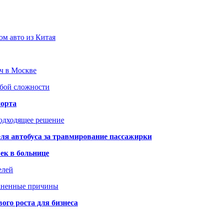
ом авто из Китая
юч в Москве
юбой сложности
порта
подходящее решение
ля автобуса за травмирование пассажирки
ек в больнице
елей
раненные причины
го роста для бизнеса