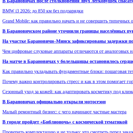
В Барановичах после столкновения двух легковушек спаса
BMW i3 2026: до 850 км без подзарядки
Grand Mobile: как правильно начать и не совершить типичных
В Барановичском районе уточнили границы населённых пу
На участке Барановичи–Минск зафиксированы задержки пое
Чем цифровые слуховые аппараты отличаются от аналоговых н
На матче в Барановичах у болельщицы остановилось сердц
Как правильно укладывать фундаментные блоки: пошаговая те
Почему важно контролировать стресс и как в этом помогает гор
Сезонный уход за кожей: как адаптировать косметику под клим
В Барановичах официально открыли мотосезон
Малый ремонтный бизнес: с чего начинают частные мастера
В городе пройдет «Библионочь» с космической тематикой
Проверить комплектацию и не только: что смотреть перед заказ