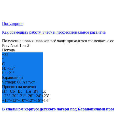
Популярное
Как совмещать работу, учёбу и профессиональное развитие
Получение новых навыков всё чаще приходится совмещать с о
Prev
Next
1 из 2
Погода
+
32
°
C
H:
+
33°
L:
+
21°
Барановичи
Четверг, 06 Август
Прогноз на неделю
Пт
Сб
Вс
Пн
Вт
Ср
+
23°
+
20°
+
21°
+
26°
+
24°
+
23°
+
15°
+
12°
+
10°
+
12°
+
16°
+
14°
В спальном корпусе детского лагеря под Барановичами пр