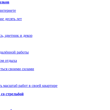
ядков
интернете
е десять лет
ь, цветник и декор
удалённой работы
ом отдыха
иться своими силами
ь масштаб работ в своей квартире
со стрельбой