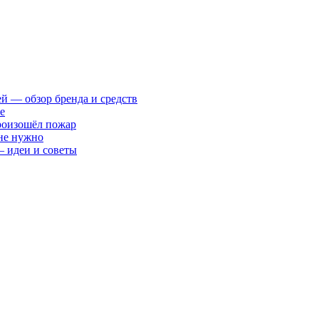
ей — обзор бренда и средств
е
произошёл пожар
 не нужно
— идеи и советы