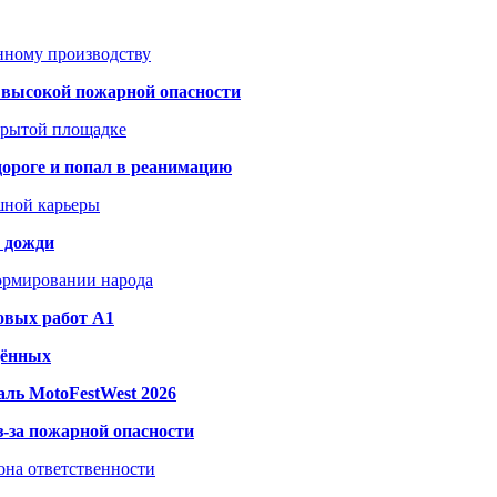
анному производству
а высокой пожарной опасности
акрытой площадке
дороге и попал в реанимацию
шной карьеры
и дожди
формировании народа
овых работ A1
дённых
ль MotoFestWest 2026
з-за пожарной опасности
зона ответственности