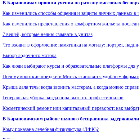
В Барановичах прошли учения по разгону массовых беспор
Как изменились способы общения и защиты личных данных в 
Как изменились представления о комфортном жилье за последни
7 вещей, которые нельзя смывать в унитаз
Что входит в оформление памятника на могилу: портрет, надпис
Выбор лодочного мотора
Как люди выбирают курсы и образовательные платформы для 
Почему короткие поездки в Минск становятся удобным формат
Крыша дала течь: когда звонить мастерам, а когда можно справ
Генеральная уборка: когда пора вызвать профессионалов
Косметический ремонт или капитальный переворот: как выбрат
В Барановичском районе пьяного бесправника задерживали 
Кому показана лечебная физкультура (ЛФК)?