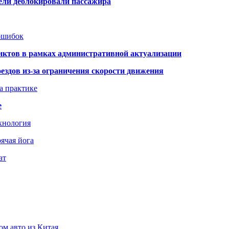
тели деблокировали пассажира
 ошибок
нктов в рамках административной актуализации
здов из-за ограничения скорости движения
а практике
е
хнология
ячая йога
ат
ом авто из Китая