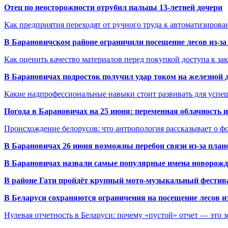
Отец по неосторожности отрубил пальцы 13-летней дочери
Как предприятия переходят от ручного труда к автоматизиров
В Барановичском районе ограничили посещение лесов из-з
Как оценить качество материалов перед покупкой доступа к з
В Барановичах подросток получил удар током на железной 
Какие надпрофессиональные навыки стоит развивать для успе
Погода в Барановичах на 25 июня: переменная облачность 
Происхождение белорусов: что антропология рассказывает о 
В Барановичах 26 июня возможны перебои связи из-за план
В Барановичах назвали самые популярные имена новорож
В районе Гати пройдёт крупный мото-музыкальный фестива
В Беларуси сохраняются ограничения на посещение лесов и
Нулевая отчетность в Беларуси: почему «пустой» отчет — это 