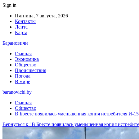
Sign in
Пятница, 7 августа, 2026
Контакты
Лента
Карта
Барановичи
Главная
Экономика
Общество
Происшествия
Погода
В мире
baranovichi.by
Главная
Общество
В Бресте появилась уменьшенная копия истребителя И-15
Вернуться к "В Бресте появилась уменьшенная копия истребит