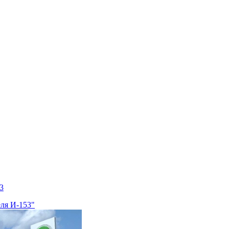
3
еля И-153"