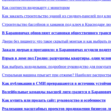
Как соотнести видеокарту с монитором
Как заказать строительство зданий из сэндвич-панелей под кл
Строительство бассейнов и хамамов под ключ в Краснодаре л
В Барановичах обновляют остановки общественного транс
Двери без лишнего: что такое скрытый монтаж и как выбрать 
Зажало дверью и протащило: в Барановичах осудили водите
Взрыв в доме под Гродно: разрушены квартиры, один челов
Как выбрать холодильник: подробное руководство для покупат
Стиральная машина прыгает при отжиме? Наиболее распрост
Как публикации в СМИ превращаются в источник устойчиво
Волейбольные команды высшей лиги сразятся в Баранови
Как купить или продать сайт: руководство и особенности
Реализация масштабных проектов продвижения бизнесов лю