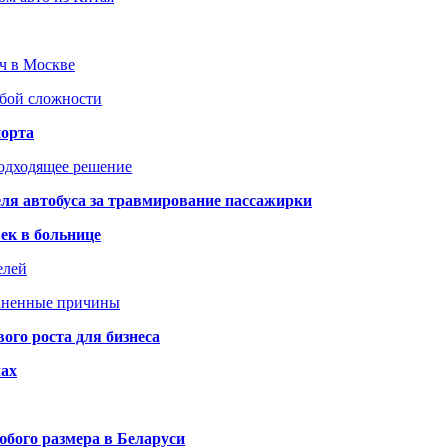
юч в Москве
юбой сложности
порта
подходящее решение
ля автобуса за травмирование пассажирки
ек в больнице
елей
раненные причины
го роста для бизнеса
чах
бого размера в Беларуси