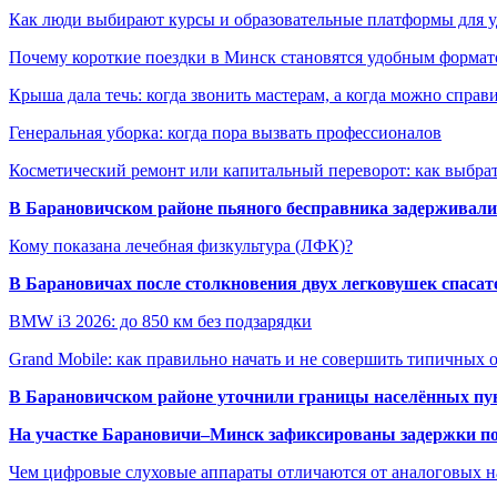
Как люди выбирают курсы и образовательные платформы для 
Почему короткие поездки в Минск становятся удобным формат
Крыша дала течь: когда звонить мастерам, а когда можно справ
Генеральная уборка: когда пора вызвать профессионалов
Косметический ремонт или капитальный переворот: как выбрат
В Барановичском районе пьяного бесправника задерживали 
Кому показана лечебная физкультура (ЛФК)?
В Барановичах после столкновения двух легковушек спаса
BMW i3 2026: до 850 км без подзарядки
Grand Mobile: как правильно начать и не совершить типичных
В Барановичском районе уточнили границы населённых пу
На участке Барановичи–Минск зафиксированы задержки пое
Чем цифровые слуховые аппараты отличаются от аналоговых н