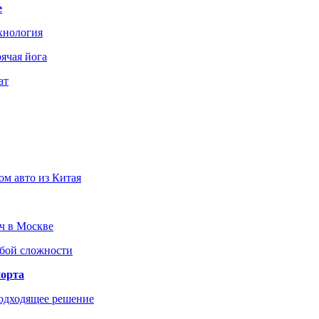
е
хнология
ячая йога
ат
ом авто из Китая
юч в Москве
юбой сложности
порта
подходящее решение