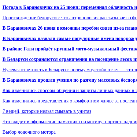
Погода в Барановичах на 25 июня: переменная облачность 
Происхождение белорусов: что антропология рассказывает о 
В Барановичах 26 июня возможны перебои связи из-за план
В Барановичах назвали самые популярные имена новорож
В районе Гати пройдёт крупный мото-музыкальный фестива
В Беларуси сохраняются ограничения на посещение лесов и
Нулевая отчетность в Беларуси: почему «пустой» отчет — это 
В Барановичах прошли учения по разгону массовых беспор
Как изменились способы общения и защиты личных данных в 
Как изменились представления о комфортном жилье за последни
7 вещей, которые нельзя смывать в унитаз
Что входит в оформление памятника на могилу: портрет, надпис
Выбор лодочного мотора