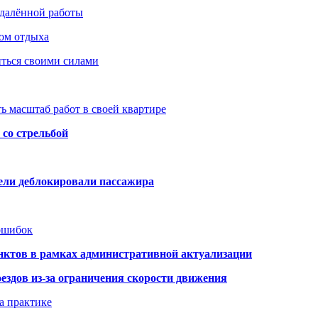
удалённой работы
ом отдыха
иться своими силами
ь масштаб работ в своей квартире
со стрельбой
тели деблокировали пассажира
 ошибок
нктов в рамках административной актуализации
здов из-за ограничения скорости движения
а практике