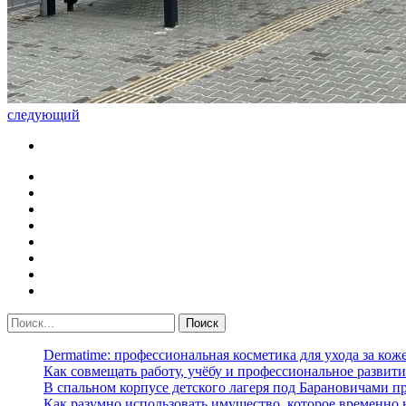
следующий
Dermatime: профессиональная косметика для ухода за кож
Как совмещать работу, учёбу и профессиональное развити
В спальном корпусе детского лагеря под Барановичами 
Как разумно использовать имущество, которое временно