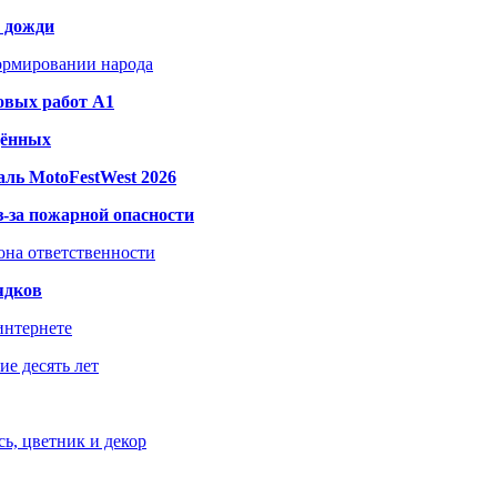
и дожди
формировании народа
овых работ A1
дённых
ль MotoFestWest 2026
з-за пожарной опасности
зона ответственности
ядков
интернете
е десять лет
ь, цветник и декор