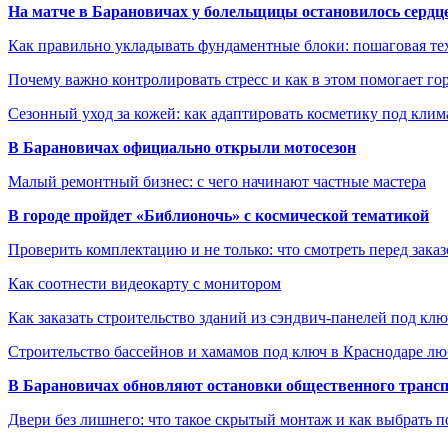
На матче в Барановичах у болельщицы остановилось сердц
Как правильно укладывать фундаментные блоки: пошаговая те
Почему важно контролировать стресс и как в этом помогает гор
Сезонный уход за кожей: как адаптировать косметику под клим
В Барановичах официально открыли мотосезон
Малый ремонтный бизнес: с чего начинают частные мастера
В городе пройдет «Библионочь» с космической тематикой
Проверить комплектацию и не только: что смотреть перед заказ
Как соотнести видеокарту с монитором
Как заказать строительство зданий из сэндвич-панелей под кл
Строительство бассейнов и хамамов под ключ в Краснодаре л
В Барановичах обновляют остановки общественного транс
Двери без лишнего: что такое скрытый монтаж и как выбрать 