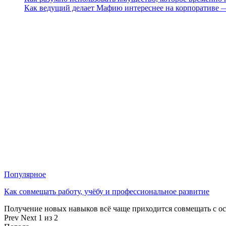
Как ведущий делает Мафию интереснее на корпоративе 
Популярное
Как совмещать работу, учёбу и профессиональное развитие
Получение новых навыков всё чаще приходится совмещать с о
Prev
Next
1 из 2