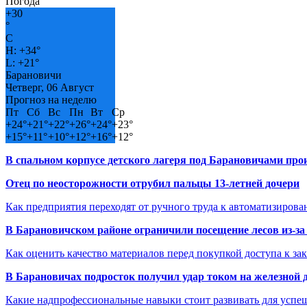
Погода
+
30
°
C
H:
+
34°
L:
+
21°
Барановичи
Четверг, 06 Август
Прогноз на неделю
Пт
Сб
Вс
Пн
Вт
Ср
+
24°
+
21°
+
22°
+
26°
+
24°
+
23°
+
15°
+
11°
+
10°
+
12°
+
16°
+
12°
В спальном корпусе детского лагеря под Барановичами пр
Отец по неосторожности отрубил пальцы 13-летней дочери
Как предприятия переходят от ручного труда к автоматизиров
В Барановичском районе ограничили посещение лесов из-з
Как оценить качество материалов перед покупкой доступа к з
В Барановичах подросток получил удар током на железной 
Какие надпрофессиональные навыки стоит развивать для успе