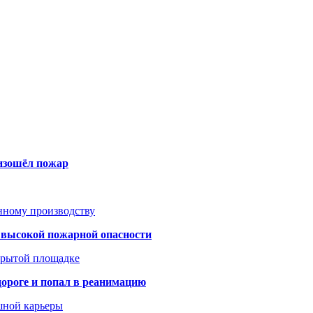
оизошёл пожар
анному производству
а высокой пожарной опасности
акрытой площадке
дороге и попал в реанимацию
шной карьеры