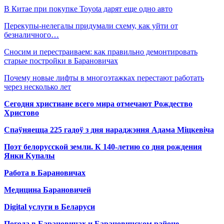
В Китае при покупке Toyota дарят еще одно авто
Перекупы-нелегалы придумали схему, как уйти от
безналичного…
Сносим и перестраиваем: как правильно демонтировать
старые постройки в Барановичах
Почему новые лифты в многоэтажках перестают работать
через несколько лет
Сегодня христиане всего мира отмечают Рождество
Христово
Спаўняецца 225 гадоў з дня нараджэння Адама Міцкевіча
Поэт белорусской земли. К 140-летию со дня рождения
Янки Купалы
Работа в Барановичах
Медицина Барановичей
Digital услуги в Беларуси
Погода в Барановичах и Барановичском районе