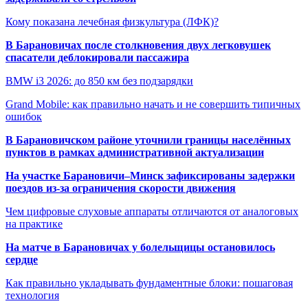
Кому показана лечебная физкультура (ЛФК)?
В Барановичах после столкновения двух легковушек
спасатели деблокировали пассажира
BMW i3 2026: до 850 км без подзарядки
Grand Mobile: как правильно начать и не совершить типичных
ошибок
В Барановичском районе уточнили границы населённых
пунктов в рамках административной актуализации
На участке Барановичи–Минск зафиксированы задержки
поездов из-за ограничения скорости движения
Чем цифровые слуховые аппараты отличаются от аналоговых
на практике
На матче в Барановичах у болельщицы остановилось
сердце
Как правильно укладывать фундаментные блоки: пошаговая
технология