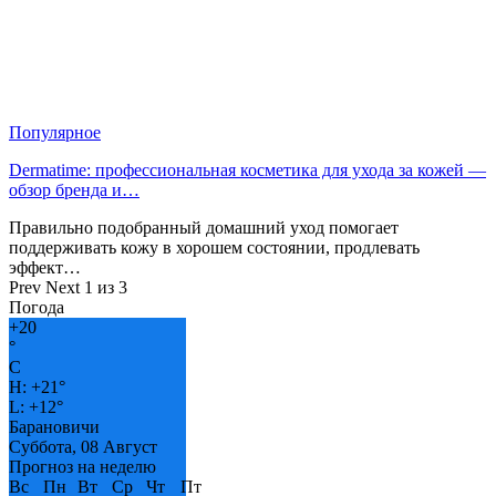
Популярное
Dermatime: профессиональная косметика для ухода за кожей —
обзор бренда и…
Правильно подобранный домашний уход помогает
поддерживать кожу в хорошем состоянии, продлевать
эффект…
Prev
Next
1 из 3
Погода
+
20
°
C
H:
+
21°
L:
+
12°
Барановичи
Суббота, 08 Август
Прогноз на неделю
Вс
Пн
Вт
Ср
Чт
Пт