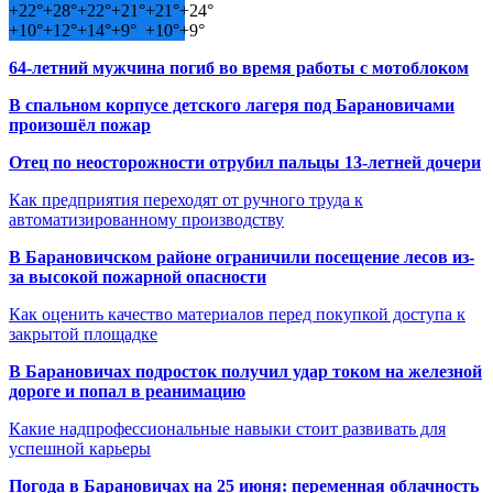
+
22°
+
28°
+
22°
+
21°
+
21°
+
24°
+
10°
+
12°
+
14°
+
9°
+
10°
+
9°
64-летний мужчина погиб во время работы с мотоблоком
В спальном корпусе детского лагеря под Барановичами
произошёл пожар
Отец по неосторожности отрубил пальцы 13-летней дочери
Как предприятия переходят от ручного труда к
автоматизированному производству
В Барановичском районе ограничили посещение лесов из-
за высокой пожарной опасности
Как оценить качество материалов перед покупкой доступа к
закрытой площадке
В Барановичах подросток получил удар током на железной
дороге и попал в реанимацию
Какие надпрофессиональные навыки стоит развивать для
успешной карьеры
Погода в Барановичах на 25 июня: переменная облачность