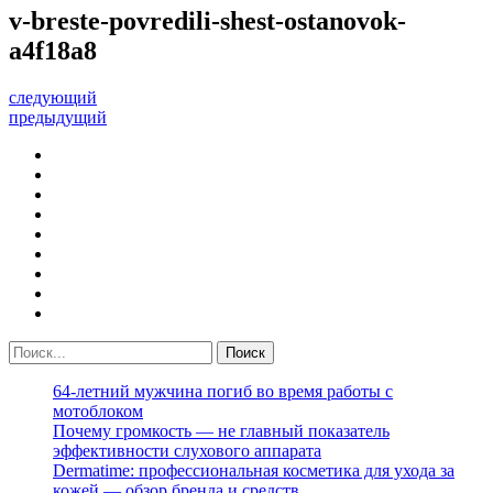
v-breste-povredili-shest-ostanovok-
a4f18a8
следующий
предыдущий
64-летний мужчина погиб во время работы с
мотоблоком
Почему громкость — не главный показатель
эффективности слухового аппарата
Dermatime: профессиональная косметика для ухода за
кожей — обзор бренда и средств