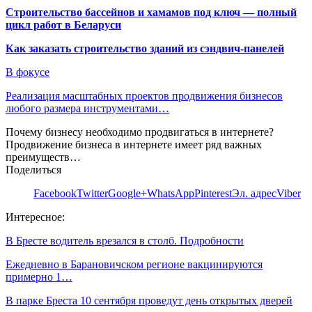
Строительство бассейнов и хамамов под ключ — полный
цикл работ в Беларуси
Как заказать строительство зданий из сэндвич-панелей
В фокусе
Реализация масштабных проектов продвижения бизнесов
любого размера инструментами…
Почему бизнесу необходимо продвигаться в интернете?
Продвижение бизнеса в интернете имеет ряд важных
преимуществ…
Поделиться
Facebook
Twitter
Google+
WhatsApp
Pinterest
Эл. адрес
Viber
Интересное:
В Бресте водитель врезался в столб. Подробности
Ежедневно в Барановичском регионе вакцинируются
примерно 1…
В парке Бреста 10 сентября проведут день открытых дверей