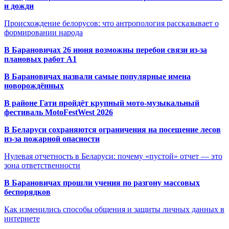
и дожди
Происхождение белорусов: что антропология рассказывает о
формировании народа
В Барановичах 26 июня возможны перебои связи из-за
плановых работ A1
В Барановичах назвали самые популярные имена
новорождённых
В районе Гати пройдёт крупный мото-музыкальный
фестиваль MotoFestWest 2026
В Беларуси сохраняются ограничения на посещение лесов
из-за пожарной опасности
Нулевая отчетность в Беларуси: почему «пустой» отчет — это
зона ответственности
В Барановичах прошли учения по разгону массовых
беспорядков
Как изменились способы общения и защиты личных данных в
интернете