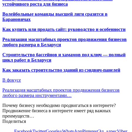
устойчивого роста для бизнеса
Волейбольные команды высшей лиги сразятся в
Барановичах
Как купить или продать сайт: руководство и особенности
Реализация масштабных проектов продвижения бизнесов
любого размера в Беларуси
Строительство бассейнов и хамамов под ключ — полный
цикл работ в Беларуси
Как заказать строительство зданий из сэндвич-панелей
В фокусе
Реализация масштабных проектов продвижения бизнесов
любого размера инструментами…
Почему бизнесу необходимо продвигаться в интернете?
Продвижение бизнеса в интернете имеет ряд важных
преимуществ…
Поделиться
Facebook
Twitter
Google+
WhatsApp
Pinterest
Эл. адрес
Viber