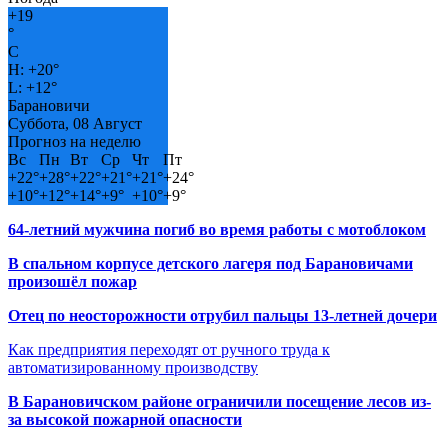
+
19
°
C
H:
+
20°
L:
+
12°
Барановичи
Суббота, 08 Август
Прогноз на неделю
Вс
Пн
Вт
Ср
Чт
Пт
+
22°
+
28°
+
22°
+
21°
+
21°
+
24°
+
10°
+
12°
+
14°
+
9°
+
10°
+
9°
64-летний мужчина погиб во время работы с мотоблоком
В спальном корпусе детского лагеря под Барановичами
произошёл пожар
Отец по неосторожности отрубил пальцы 13-летней дочери
Как предприятия переходят от ручного труда к
автоматизированному производству
В Барановичском районе ограничили посещение лесов из-
за высокой пожарной опасности