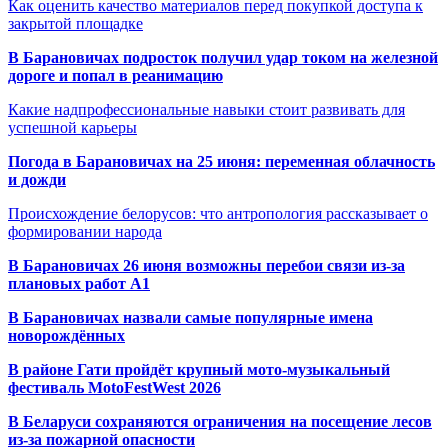
Как оценить качество материалов перед покупкой доступа к
закрытой площадке
В Барановичах подросток получил удар током на железной
дороге и попал в реанимацию
Какие надпрофессиональные навыки стоит развивать для
успешной карьеры
Погода в Барановичах на 25 июня: переменная облачность
и дожди
Происхождение белорусов: что антропология рассказывает о
формировании народа
В Барановичах 26 июня возможны перебои связи из-за
плановых работ A1
В Барановичах назвали самые популярные имена
новорождённых
В районе Гати пройдёт крупный мото-музыкальный
фестиваль MotoFestWest 2026
В Беларуси сохраняются ограничения на посещение лесов
из-за пожарной опасности