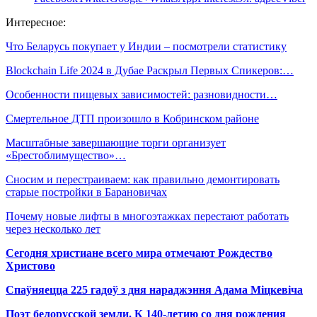
Интересное:
Что Беларусь покупает у Индии – посмотрели статистику
Blockchain Life 2024 в Дубае Раскрыл Первых Спикеров:…
Особенности пищевых зависимостей: разновидности…
Смертельное ДТП произошло в Кобринском районе
Масштабные завершающие торги организует
«Брестоблимущество»…
Сносим и перестраиваем: как правильно демонтировать
старые постройки в Барановичах
Почему новые лифты в многоэтажках перестают работать
через несколько лет
Сегодня христиане всего мира отмечают Рождество
Христово
Спаўняецца 225 гадоў з дня нараджэння Адама Міцкевіча
Поэт белорусской земли. К 140-летию со дня рождения