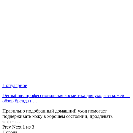
Популярное
Dermatime: профессиональная косметика для ухода за кожей —
обзор бренда и…
Правильно подобранный домашний уход помогает
поддерживать кожу в хорошем состоянии, продлевать
эффект…
Prev
Next
1 из 3
Погода