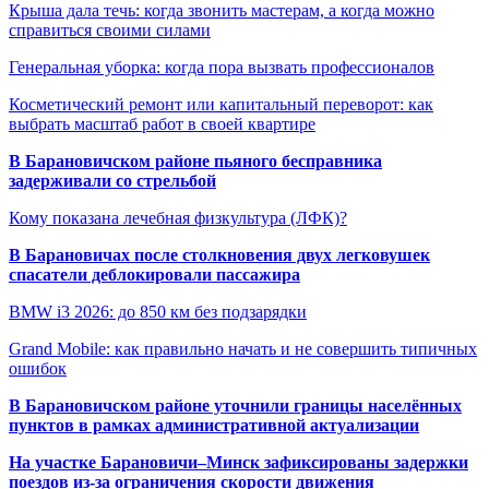
Крыша дала течь: когда звонить мастерам, а когда можно
справиться своими силами
Генеральная уборка: когда пора вызвать профессионалов
Косметический ремонт или капитальный переворот: как
выбрать масштаб работ в своей квартире
В Барановичском районе пьяного бесправника
задерживали со стрельбой
Кому показана лечебная физкультура (ЛФК)?
В Барановичах после столкновения двух легковушек
спасатели деблокировали пассажира
BMW i3 2026: до 850 км без подзарядки
Grand Mobile: как правильно начать и не совершить типичных
ошибок
В Барановичском районе уточнили границы населённых
пунктов в рамках административной актуализации
На участке Барановичи–Минск зафиксированы задержки
поездов из-за ограничения скорости движения