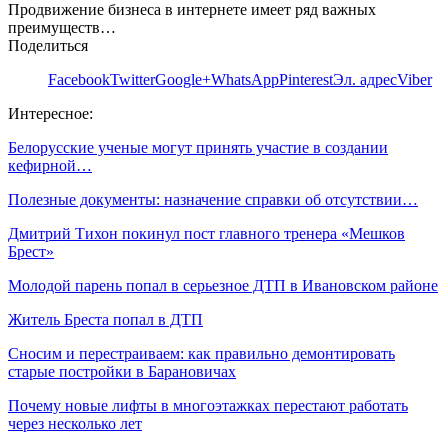
Продвижение бизнеса в интернете имеет ряд важных
преимуществ…
Поделиться
Facebook
Twitter
Google+
WhatsApp
Pinterest
Эл. адрес
Viber
Интересное:
Белорусские ученые могут принять участие в создании
кефирной…
Полезные документы: назначение справки об отсутствии…
Дмитрий Тихон покинул пост главного тренера «Мешков
Брест»
Молодой парень попал в серьезное ДТП в Ивановском районе
Житель Бреста попал в ДТП
Сносим и перестраиваем: как правильно демонтировать
старые постройки в Барановичах
Почему новые лифты в многоэтажках перестают работать
через несколько лет