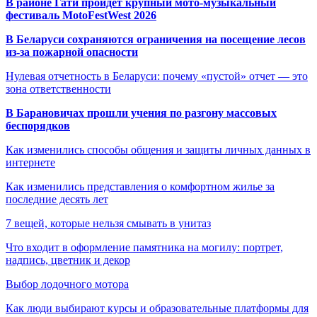
В районе Гати пройдёт крупный мото-музыкальный
фестиваль MotoFestWest 2026
В Беларуси сохраняются ограничения на посещение лесов
из-за пожарной опасности
Нулевая отчетность в Беларуси: почему «пустой» отчет — это
зона ответственности
В Барановичах прошли учения по разгону массовых
беспорядков
Как изменились способы общения и защиты личных данных в
интернете
Как изменились представления о комфортном жилье за
последние десять лет
7 вещей, которые нельзя смывать в унитаз
Что входит в оформление памятника на могилу: портрет,
надпись, цветник и декор
Выбор лодочного мотора
Как люди выбирают курсы и образовательные платформы для