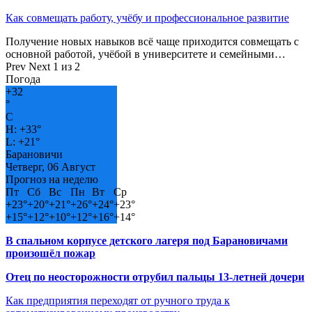
Как совмещать работу, учёбу и профессиональное развитие
Получение новых навыков всё чаще приходится совмещать с
основной работой, учёбой в университете и семейными…
Prev
Next
1 из 2
Погода
+
32
°
C
H:
+
33°
L:
+
21°
Барановичи
Четверг, 06 Август
Прогноз на неделю
Пт
Сб
Вс
Пн
Вт
Ср
+
23°
+
20°
+
21°
+
26°
+
24°
+
23°
+
15°
+
12°
+
10°
+
12°
+
16°
+
14°
В спальном корпусе детского лагеря под Барановичами
произошёл пожар
Отец по неосторожности отрубил пальцы 13-летней дочери
Как предприятия переходят от ручного труда к