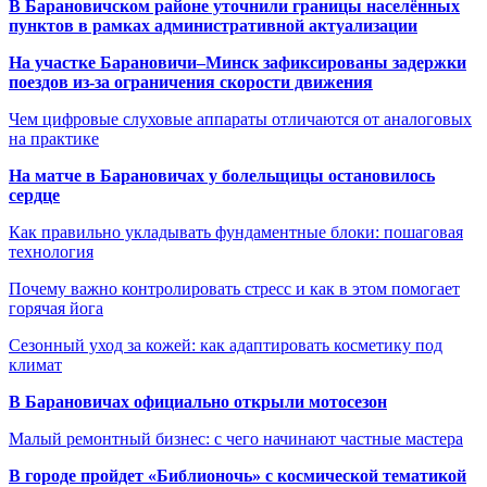
В Барановичском районе уточнили границы населённых
пунктов в рамках административной актуализации
На участке Барановичи–Минск зафиксированы задержки
поездов из-за ограничения скорости движения
Чем цифровые слуховые аппараты отличаются от аналоговых
на практике
На матче в Барановичах у болельщицы остановилось
сердце
Как правильно укладывать фундаментные блоки: пошаговая
технология
Почему важно контролировать стресс и как в этом помогает
горячая йога
Сезонный уход за кожей: как адаптировать косметику под
климат
В Барановичах официально открыли мотосезон
Малый ремонтный бизнес: с чего начинают частные мастера
В городе пройдет «Библионочь» с космической тематикой