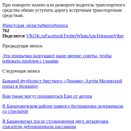
При повороте налево или развороте водитель транспортного
средства обязан уступить дорогу встречным транспортным
средствам.
#брестская_область
#мото
#пинск
762
Поделится
VK
OK.ru
Facebook
Twitter
WhatsApp
Telegram
Viber
Предыдущая запись
Эти привычки разрушают ваше зрение: советы, чтобы
избежать проблем с глазами
Следующая запись
Бывший футболист бресткого «Динамо» Артём Милевский
попал в больницу
Вам также могут понравиться
Еще от автора
В Барановичском районе пьяного бесправника задерживали
со стрельбой
В Барановичах после столкновения двух легковушек
спасатели деблокировали пассажира