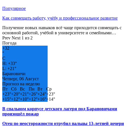
Популярное
Как совмещать работу, учёбу и профессиональное развитие
Получение новых навыков всё чаще приходится совмещать с
основной работой, учёбой в университете и семейными…
Prev
Next
1 из 2
Погода
+
32
°
C
H:
+
33°
L:
+
21°
Барановичи
Четверг, 06 Август
Прогноз на неделю
Пт
Сб
Вс
Пн
Вт
Ср
+
23°
+
20°
+
21°
+
26°
+
24°
+
23°
+
15°
+
12°
+
10°
+
12°
+
16°
+
14°
В спальном корпусе детского лагеря под Барановичами
произошёл пожар
Отец по неосторожности отрубил пальцы 13-летней дочери