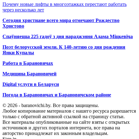
Почему новые лифты в многоэтажках перестают работать
через несколько лет
Сегодня христиане всего мира отмечают Рождество
Христово
Спаўняецца 225 гадоў з дня нараджэння Адама Міцкевіча
Поэт белорусской земли. К 140-летию со дня рождения
Янки Купалы
Работа в Барановичах
Медицина Барановичей
Digital услуги в Беларуси
Погода в Барановичах и Барановичском районе
© 2026 - baranovichi.by. Все права защищены.
Любое копирование материалов с нашего ресурса разрешается
только с обратной активной ссылкой на страницу статьи.
Все материалы опубликованные на сайте взяты с открытых
источников и других порталов интернета, все права на
авторство принадлежат их законным владельцам.
Sign in