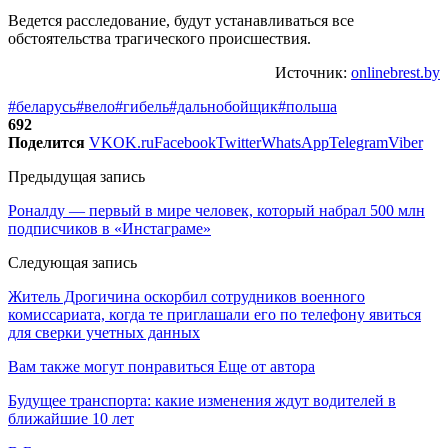
Ведется расследование, будут устанавливаться все
обстоятельства трагического происшествия.
Источник:
onlinebrest.by
#беларусь
#вело
#гибель
#дальнобойщик
#польша
692
Поделится
VK
OK.ru
Facebook
Twitter
WhatsApp
Telegram
Viber
Предыдущая запись
Роналду — первый в мире человек, который набрал 500 млн
подписчиков в «Инстаграме»
Следующая запись
Житель Дрогичина оскорбил сотрудников военного
комиссариата, когда те приглашали его по телефону явиться
для сверки учетных данных
Вам также могут понравиться
Еще от автора
Будущее транспорта: какие изменения ждут водителей в
ближайшие 10 лет