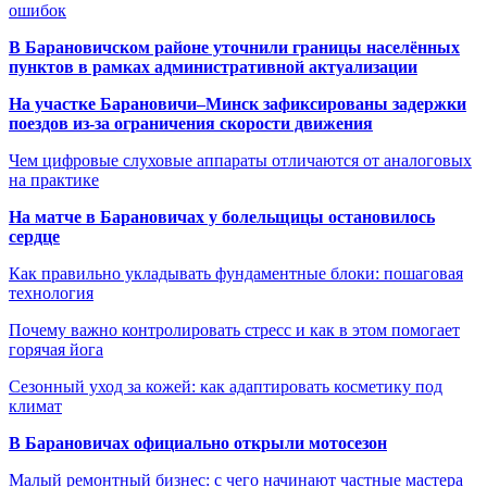
ошибок
В Барановичском районе уточнили границы населённых
пунктов в рамках административной актуализации
На участке Барановичи–Минск зафиксированы задержки
поездов из-за ограничения скорости движения
Чем цифровые слуховые аппараты отличаются от аналоговых
на практике
На матче в Барановичах у болельщицы остановилось
сердце
Как правильно укладывать фундаментные блоки: пошаговая
технология
Почему важно контролировать стресс и как в этом помогает
горячая йога
Сезонный уход за кожей: как адаптировать косметику под
климат
В Барановичах официально открыли мотосезон
Малый ремонтный бизнес: с чего начинают частные мастера