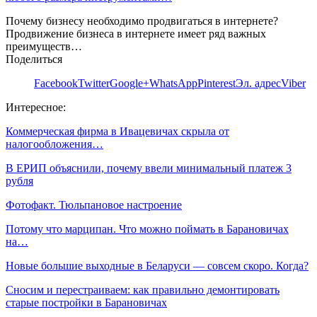
Почему бизнесу необходимо продвигаться в интернете?
Продвижение бизнеса в интернете имеет ряд важных
преимуществ…
Поделиться
Facebook
Twitter
Google+
WhatsApp
Pinterest
Эл. адрес
Viber
Интересное:
Коммерческая фирма в Ивацевичах скрыла от
налогообложения…
В ЕРИП объяснили, почему ввели минимальный платеж 3
рубля
Фотофакт. Тюльпановое настроение
Потому что марципан. Что можно поймать в Барановичах
на…
Новые большие выходные в Беларуси — совсем скоро. Когда?
Сносим и перестраиваем: как правильно демонтировать
старые постройки в Барановичах