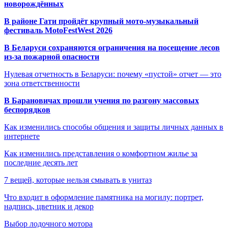
новорождённых
В районе Гати пройдёт крупный мото-музыкальный
фестиваль MotoFestWest 2026
В Беларуси сохраняются ограничения на посещение лесов
из-за пожарной опасности
Нулевая отчетность в Беларуси: почему «пустой» отчет — это
зона ответственности
В Барановичах прошли учения по разгону массовых
беспорядков
Как изменились способы общения и защиты личных данных в
интернете
Как изменились представления о комфортном жилье за
последние десять лет
7 вещей, которые нельзя смывать в унитаз
Что входит в оформление памятника на могилу: портрет,
надпись, цветник и декор
Выбор лодочного мотора